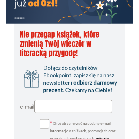
Nie przegap książek, które
zmienią Twój wieczór w
literacką przygodę!
Dołącz do czytelników
Ebookpoint, zapisz się na nasz
newsletter i
odbierz darmowy
prezent
. Czekamy na Ciebie!
e-mail
*
Chcę otrzymywać na podany e-mail
informacje o zniżkach, promocjach oraz
nowościach wydawniczych.
więcej »