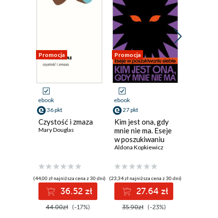
Promocja
Promocja
Promocja
ebook
ebook
ebook
36 pkt
27 pkt
31 pkt
Czystość i zmaza
Kim jest ona, gdy
Rozpra
Mary Douglas
mnie nie ma. Eseje
przeciw
w poszukiwaniu
rewolucj
siebie
Aldona Kopkiewicz
seksualn
Louise Per
(44,00 zł najniższa cena z 30 dni)
(23,34 zł najniższa cena z 30 dni)
(31,66 zł najni
36.52 zł
27.64 zł
3
44.00zł
(-17%)
35.90zł
(-23%)
45.00z