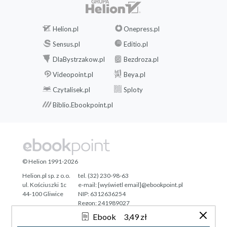
Helion.pl
Onepress.pl
Sensus.pl
Editio.pl
DlaBystrzakow.pl
Bezdroza.pl
Videopoint.pl
Beya.pl
Czytalisek.pl
Sploty
Biblio.Ebookpoint.pl
© Helion 1991-2026
Helion.pl sp. z o.o.
tel. (32) 230-98-63
ul. Kościuszki 1c
e-mail:
[wyświetl email]@ebookpoint.pl
44-100 Gliwice
NIP: 6312636254
Regon: 241989027
Ebook
3,49 zł
Designed with ♥ by
Tonik.pl