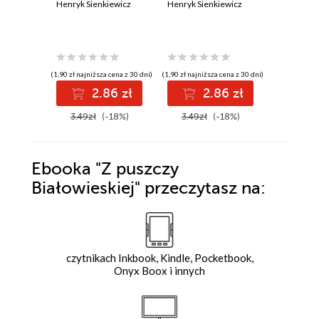
Henryk Sienkiewicz
Henryk Sienkiewicz
Henryk Si
(1,90 zł najniższa cena z 30 dni)
(1,90 zł najniższa cena z 30 dni)
(48,00 zł najni
2.86 zł
2.86 zł
3
3.49zł
(-18%)
3.49zł
(-18%)
48.00z
Ebooka
"Z puszczy
Białowieskiej"
przeczytasz na:
czytnikach Inkbook, Kindle, Pocketbook,
Onyx Boox i innych