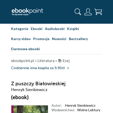
Kategorie
Ebooki
Audiobooki
Książki
Kursy video
Promocje
Nowości
Bestsellery
Darmowe ebooki
ebookpoint.pl
»
Literatura
»
📚 Esej
Codziennie inna książka za 9,90zł
Z puszczy Białowieskiej
Henryk Sienkiewicz
(ebook)
Autor:
Henryk Sienkiewicz
Wydawnictwo:
Wolne Lektury