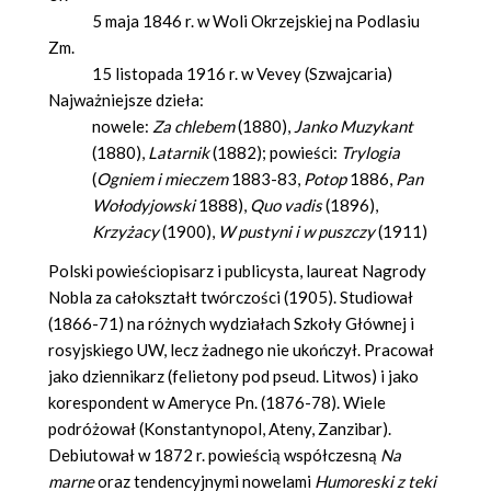
5 maja 1846 r. w Woli Okrzejskiej na Podlasiu
Zm.
15 listopada 1916 r. w Vevey (Szwajcaria)
Najważniejsze dzieła:
nowele:
Za chlebem
(1880),
Janko Muzykant
(1880),
Latarnik
(1882); powieści:
Trylogia
(
Ogniem i mieczem
1883-83,
Potop
1886,
Pan
Wołodyjowski
1888),
Quo vadis
(1896),
Krzyżacy
(1900),
W pustyni i w puszczy
(1911)
Polski powieściopisarz i publicysta, laureat Nagrody
Nobla za całokształt twórczości (1905). Studiował
(1866-71) na różnych wydziałach Szkoły Głównej i
rosyjskiego UW, lecz żadnego nie ukończył. Pracował
jako dziennikarz (felietony pod pseud. Litwos) i jako
korespondent w Ameryce Pn. (1876-78). Wiele
podróżował (Konstantynopol, Ateny, Zanzibar).
Debiutował w 1872 r. powieścią współczesną
Na
marne
oraz tendencyjnymi nowelami
Humoreski z teki