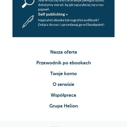
Jeśli w naszej ofercie brakuje jakiegoś tytulu,
dołożymy starań, by jak najszybciej się u nas
pojawił.
Self publishing »
Napisałeś ebooka lub nagrałeś audibook?
Dołącz do nas i sprzedawaj go w Ebookpoint!
Nasza oferta
Przewodnik po ebookach
Twoje konto
O serwisie
Współpraca
Grupa Helion