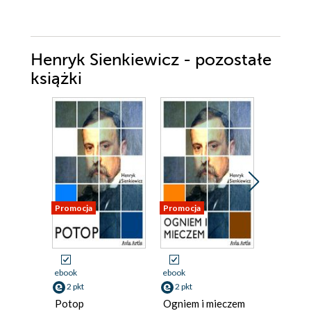
Henryk Sienkiewicz - pozostałe
książki
Promocja
Promocja
Promocja
ebook
ebook
ebook
2 pkt
2 pkt
39 pkt
Potop
Ogniem i mieczem
Ogniem 