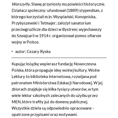
Worszyłły
. Sławę przyniosły mu powieści historyczne.
Działacz społeczny: ufundował (1889) stypendium, z
którego korzystali m.in. Wyspiański, Konopnicka,
Przybyszewski i Tetmajer; założył sanatorium
przeciwgruźlicze dla dzieci w Bystrem; wyjechawszy
do Szwajcarii w 1914 r. organizował pomoc ofiarom
wojny w Polsce.
autor: Cezary Ryska
Kupując książkę wspierasz fundację Nowoczesna
Polska, która propaguje ideę wolnej kultury. Wolne
Lektury to biblioteka internetowa, rozwijana pod
patronatem Ministerstwa Edukacji Narodowej. W jej
zbiorach znajduje się kilka tysięcy utworów, w tym
wiele lektur szkolnych zalecanych do użytku przez
MEN, które trafiły już do domeny publicznej.
Wszystkie dzieła są odpowiednio opracowane -
opatrzone przypisami oraz motywami.