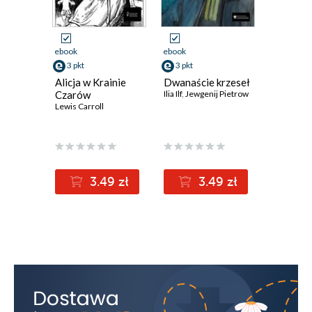
ebook
ebook
ebook
3 pkt
3 pkt
3 pkt
Alicja w Krainie
Dwanaście krzeseł
Dziwne l
Czarów
Ilia Ilf
,
Jewgenij Pietrow
Eyre
Lewis Carroll
Charlotte 
3.49 zł
3.49 zł
3