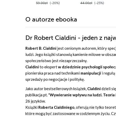
59.00zł
(-20%)
44.00zł
(-23%)
O autorze
ebooka
Dr Robert Cialdini - jeden z n
Robert B. Cialdini
jest cenionym autorem, który specj
ludzi. Jego książki stanowią kamienie milowe w obsza
społeczeństwo jest niezaprzeczalny.
Cialdini
to
ekspert
w dziedzinie psychologii społec
pionierska praca nad technikami
manipulacji
i regułą
sprzedaży po negocjacje i politykę.
Jako autor bestsellerowych książek,
Cialdini
dzieli s
publikacja pt. "
Wywieranie wpływu na ludzi. Teoria 
26 języków.
Książki
Roberta Cialdiniego
, oferują nie tylko teo
które mogą być zastosowane w codziennym życiu. Czy