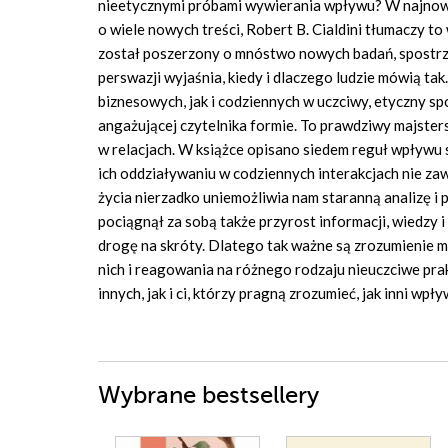
nieetycznymi próbami wywierania wpływu? W najn
o wiele nowych treści, Robert B. Cialdini tłumaczy t
został poszerzony o mnóstwo nowych badań, spostrze
perswazji wyjaśnia, kiedy i dlaczego ludzie mówią tak
biznesowych, jak i codziennych w uczciwy, etyczny s
angażującej czytelnika formie. To prawdziwy majsters
w relacjach. W książce opisano siedem reguł wpływu
ich oddziaływaniu w codziennych interakcjach nie z
życia nierzadko uniemożliwia nam staranną analizę 
pociągnął za sobą także przyrost informacji, wiedzy 
drogę na skróty. Dlatego tak ważne są zrozumienie
nich i reagowania na różnego rodzaju nieuczciwe prak
innych, jak i ci, którzy pragną zrozumieć, jak inni wpły
Wybrane bestsellery