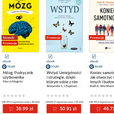
Nowość
Promocja
Promocja
Promocja
ebook
ebook
ebook
38 pkt
50 pkt
46 pkt
Mózg. Podręcznik
Wstyd. Umiejętności
Koniec samotn
użytkownika
i strategie, dzięki
Jak otworzyć 
Marco Magrini
którym sobie z nim
innych i budo
poradzisz
Alexander L. Chapman
,
Kim L. Gratz
relacje pełne
Ruth K. Westhei
bliskości
(38,49 zł najniższa cena z 30 dni)
(49,60 zł najniższa cena z 30 dni)
(38,94 zł najniższa ce
38.99 zł
50.91 zł
46.71