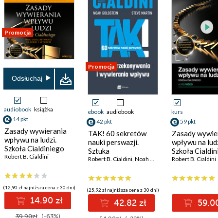
Promocja
Promocja
Odsłuchaj
audiobook
książka
ebook
audiobook
kurs
14 pkt
42 pkt
59 pkt
Zasady wywierania
TAK! 60 sekretów
Zasady wywie
wpływu na ludzi.
nauki perswazji.
wpływu na ludz
Szkoła Cialdiniego
Sztuka
Szkoła Cialdin
Robert B. Cialdini
przekonywania i
Robert B. Cialdini
,
Noah Goldstein
Kurs video
Robert B. Cialdini
,
Steve Martin
wywierania wpływu
(12,90 zł najniższa cena z 30 dni)
(25,92 zł najniższa cena z 30 dni)
14.90 zł
42.82 zł
59.00
39.90zł
(-63%)