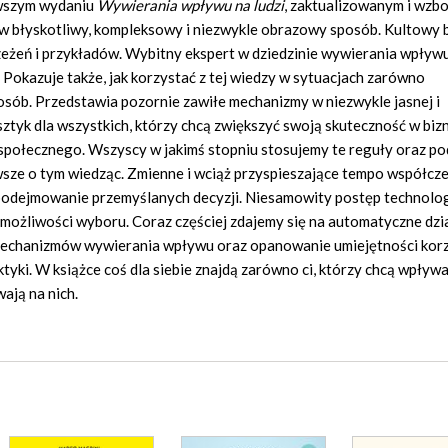
owszym wydaniu
Wywierania wpływu na ludzi
, zaktualizowanym i wz
o w błyskotliwy, kompleksowy i niezwykle obrazowy sposób. Kultowy 
żeń i przykładów. Wybitny ekspert w dziedzinie wywierania wpływu
. Pokazuje także, jak korzystać z tej wiedzy w sytuacjach zarówno
posób. Przedstawia pozornie zawiłe mechanizmy w niezwykle jasnej i
ztyk dla wszystkich, którzy chcą zwiększyć swoją skuteczność w biz
 społecznego. Wszyscy w jakimś stopniu stosujemy te reguły oraz p
awsze o tym wiedząc. Zmienne i wciąż przyspieszające tempo współc
i podejmowanie przemyślanych decyzji. Niesamowity postęp technolo
i możliwości wyboru. Coraz częściej zdajemy się na automatyczne dzia
 mechanizmów wywierania wpływu oraz opanowanie umiejętności korz
tyki. W książce coś dla siebie znajdą zarówno ci, którzy chcą wpływ
wają na nich.