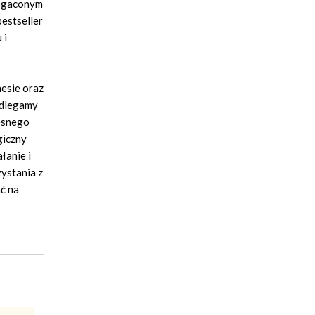
bogaconym
bestseller
 i
nesie oraz
odlegamy
zesnego
giczny
łanie i
ystania z
ać na