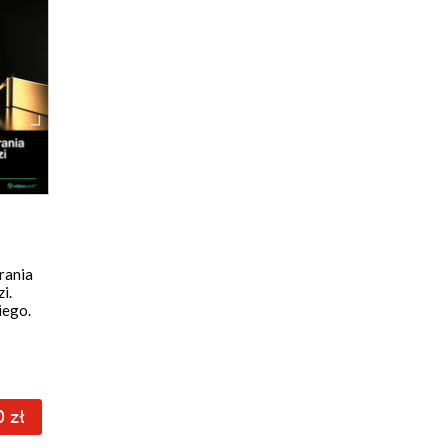
rania
i.
iego.
 zł