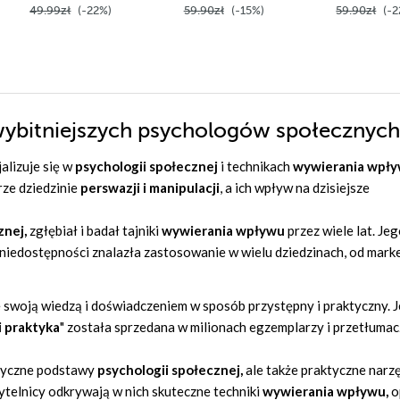
49.99zł
(-22%)
59.90zł
(-15%)
59.90zł
(-2
ajwybitniejszych psychologów społecznych
alizuje się w
psychologii społecznej
i technikach
wywierania wpł
rze dziedzinie
perswazji i manipulacji
, a ich wpływ na dzisiejsze
znej,
zgłębiał i badał tajniki
wywierania wpływu
przez wiele lat. Je
 niedostępności znalazła zastosowanie w wielu dziedzinach, od marke
ię swoją wiedzą i doświadczeniem w sposób przystępny i praktyczny. 
i praktyka
" została sprzedana w milionach egzemplarzy i przetłuma
retyczne podstawy
psychologii społecznej,
ale także praktyczne narzę
telnicy odkrywają w nich skuteczne techniki
wywierania wpływu,
o