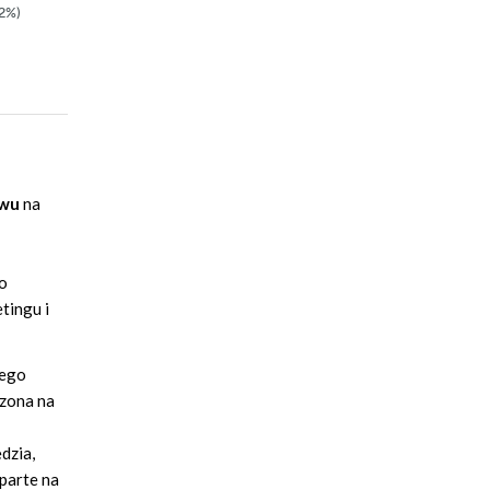
2%)
49.90zł
(-20%)
ywu
na
go
tingu i
Jego
czona na
dzia,
parte na