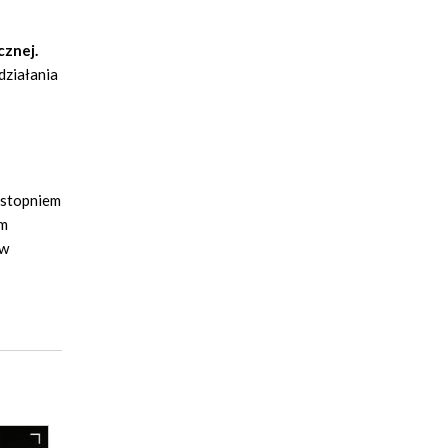
cznej.
działania
 stopniem
ym
 w