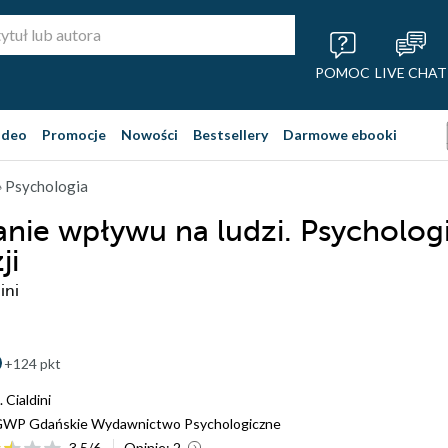
POMOC
LIVE CHAT
ideo
Promocje
Nowości
Bestsellery
Darmowe ebooki
 Psychologia
nie wpływu na ludzi. Psycholog
ji
ini
+124 pkt
 Cialdini
WP Gdańskie Wydawnictwo Psychologiczne
3.5
/
6
Opinie:
2