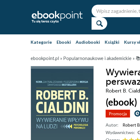
Kategorie
Ebooki
Audiobooki
Książki
Kursy v
ebookpoint.pl
»
Popularnonaukowe i akademickie
»

Wywiera
perswaz
Robert B. Ciald
(ebook)
Promocja
Autor:
Robert B.
Wydawnictwo:
G
Ocena: