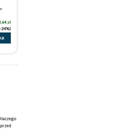
ve
.64 zł
(-24%)
ka
 Dlaczego
 przed