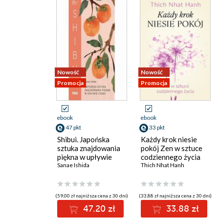
Nowość
Nowość
Promocja
Promocja
ebook
ebook
47 pkt
33 pkt
Shibui. Japońska
Każdy krok niesie
sztuka znajdowania
pokój Zen w sztuce
piękna w upływie
codziennego życia
czasu
Sanae Ishida
Thich Nhat Hanh
(59,00 zł najniższa cena z 30 dni)
(33,88 zł najniższa cena z 30 dni)
47.20 zł
33.88 zł