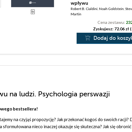
wpływu
Robert B. Cialdini
,
Noah Goldstein
,
Ste
Martin
Cena zestawu:
232
Zyskujesz: 72.06 zł 
Dodaj do koszy
u na ludzi. Psychologia perswazji
owego bestsellera!
stajemy na czyjąś propozycję? Jak przekonać kogoś do swoich racji?
 sformułowana nieco inaczej okazuje się skuteczna? Jak się obronić