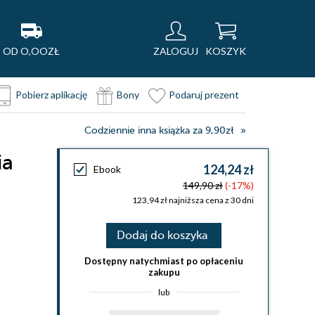
OD O,OOZŁ
ZALOGUJ
KOSZYK
Pobierz aplikację
Bony
Podaruj prezent
Codziennie inna książka za 9,90zł
ia
124,24 zł
Ebook
149,90 zł
(-17%)
123,94 zł najniższa cena z 30 dni
Dodaj do koszyka
Dostępny natychmiast po opłaceniu
zakupu
lub