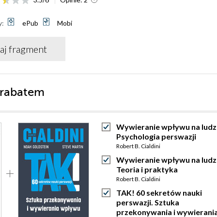
y:
ePub
Mobi
aj fragment
 rabatem
Wywieranie wpływu na ludzi
Psychologia perswazji
Robert B. Cialdini
Wywieranie wpływu na ludzi
Teoria i praktyka
Robert B. Cialdini
TAK! 60 sekretów nauki
perswazji. Sztuka
przekonywania i wywierani