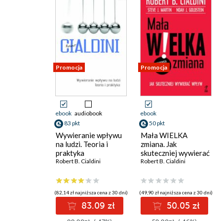
Promocja
Promocja
ebook
audiobook
ebook
83 pkt
50 pkt
Wywieranie wpływu
Mała WIELKA
na ludzi. Teoria i
zmiana. Jak
praktyka
skuteczniej wywierać
Robert B. Cialdini
wpływ
Robert B. Cialdini
(82,14 zł najniższa cena z 30 dni)
(49,90 zł najniższa cena z 30 dni)
83.09 zł
50.05 zł