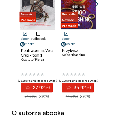
Nowość
Bestseller
Nowość
Promocja
Nowość
Promocja
Promocja
ebook
audiobook
ebook
ebook
aud
27 pkt
35 pkt
19 pkt
Konfraternia. Vera
Przybysz
Krew ni
Crux - tom 1
Keigo Higashino
(#4)
Krzysztof Piersa
Eliza Vein
(23,38 zł najniższa cena z 30 dni)
(30,08 zł najniższa cena z 30 dni)
(17,24 zł najni
27.92 zł
35.92 zł
1
34.90zł
(-20%)
44.90zł
(-20%)
24.99z
O autorze
ebooka