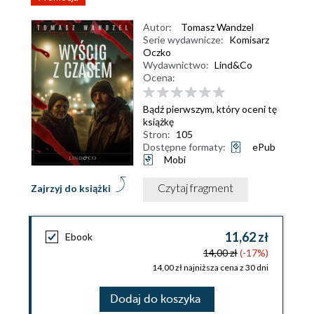
Autor:
Tomasz Wandzel
Serie wydawnicze:
Komisarz
Oczko
Wydawnictwo:
Lind&Co
Ocena:
Bądź pierwszym, który oceni tę
książkę
Stron:
105
Dostępne formaty:
ePub
Mobi
Czytaj fragment
Zajrzyj do książki
11,62 zł
Ebook
14,00 zł
(-17%)
14,00 zł najniższa cena z 30 dni
Dodaj do koszyka