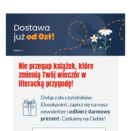
Nie przegap książek, które
zmienią Twój wieczór w
literacką przygodę!
Dołącz do czytelników
Ebookpoint, zapisz się na nasz
newsletter i
odbierz darmowy
prezent
. Czekamy na Ciebie!