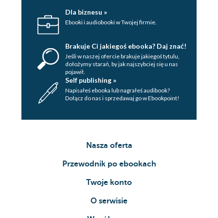
Dla biznesu »
Ebooki i audiobooki w Twojej firmie.
Brakuje Ci jakiegoś ebooka? Daj znać!
Jeśli w naszej ofercie brakuje jakiegoś tytulu,
dołożymy starań, by jak najszybciej się u nas
pojawił.
Self publishing »
Napisałeś ebooka lub nagrałeś audibook?
Dołącz do nas i sprzedawaj go w Ebookpoint!
Nasza oferta
Przewodnik po ebookach
Twoje konto
O serwisie