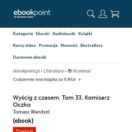
Kategorie
Ebooki
Audiobooki
Książki
Kursy video
Promocje
Nowości
Bestsellery
Darmowe ebooki
ebookpoint.pl
»
Literatura
»
📚 Kryminał
Codziennie inna książka za 9,90zł
Wyścig z czasem. Tom 33. Komisarz
Oczko
Tomasz Wandzel
(ebook)
Promocja