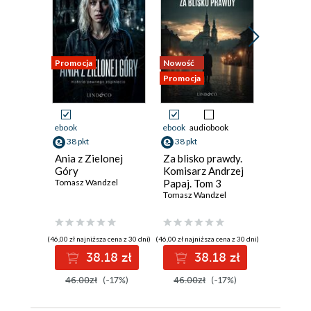
Promocja
Nowość
Nowość
Promocja
Promocja
ebook
ebook
audiobook
ebook
aud
38 pkt
38 pkt
38 pkt
Ania z Zielonej
Za blisko prawdy.
Gwiazda
Góry
Komisarz Andrzej
Tomasz W
Tomasz Wandzel
Papaj. Tom 3
Tomasz Wandzel
(46,00 zł najniższa cena z 30 dni)
(46,00 zł najniższa cena z 30 dni)
(46,00 zł najni
38.18 zł
38.18 zł
3
46.00zł
(-17%)
46.00zł
(-17%)
46.00z