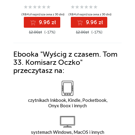
(9,84 zł najniższa cena z 30 dni)
(9,84 zł najniższa cena z 30 dni)
(9,84 zł najniż
9.96 zł
9.96 zł
9
12.00zł
(-17%)
12.00zł
(-17%)
12.00z
Ebooka
"Wyścig z czasem. Tom
33. Komisarz Oczko"
przeczytasz na:
czytnikach Inkbook, Kindle, Pocketbook,
Onyx Boox i innych
systemach Windows, MacOS i innych