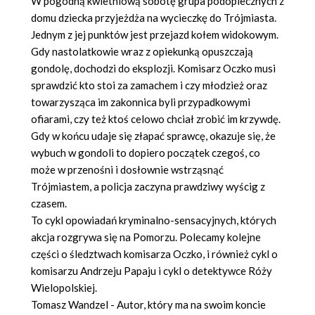
W pogodną kwietniową sobotę grupa podopiecznych z
domu dziecka przyjeżdża na wycieczkę do Trójmiasta.
Jednym z jej punktów jest przejazd kołem widokowym.
Gdy nastolatkowie wraz z opiekunką opuszczają
gondolę, dochodzi do eksplozji. Komisarz Oczko musi
sprawdzić kto stoi za zamachem i czy młodzież oraz
towarzysząca im zakonnica byli przypadkowymi
ofiarami, czy też ktoś celowo chciał zrobić im krzywdę.
Gdy w końcu udaje się złapać sprawcę, okazuje się, że
wybuch w gondoli to dopiero początek czegoś, co
może w przenośni i dosłownie wstrząsnąć
Trójmiastem, a policja zaczyna prawdziwy wyścig z
czasem.
To cykl opowiadań kryminalno-sensacyjnych, których
akcja rozgrywa się na Pomorzu. Polecamy kolejne
części o śledztwach komisarza Oczko, i również cykl o
komisarzu Andrzeju Papaju i cykl o detektywce Róży
Wielopolskiej.
Tomasz Wandzel - Autor, który ma na swoim koncie