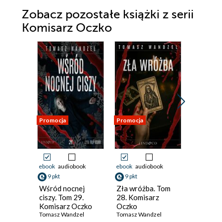
Zobacz pozostałe książki z serii
Komisarz Oczko
Promocja
Promocja
Promocja
ebook
audiobook
ebook
audiobook
ebook
aud
9 pkt
9 pkt
9 pkt
Wśród nocnej
Zła wróżba. Tom
Polowan
ciszy. Tom 29.
28. Komisarz
27. Kom
Komisarz Oczko
Oczko
Oczko
Tomasz Wandzel
Tomasz Wandzel
Tomasz W