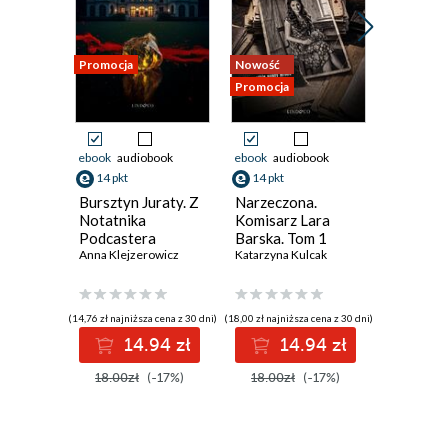
Promocja
Nowość
Nowość
Promocja
Promocja
ebook
audiobook
ebook
audiobook
ebook
aud
14 pkt
14 pkt
38 pkt
Bursztyn Juraty. Z
Narzeczona.
Złodziej
Notatnika
Komisarz Lara
Tom 3. 
Podcastera
Barska. Tom 1
Gdańska
Kryminalnego.
Anna Klejzerowicz
Katarzyna Kulcak
Izabela Ż
Tom 2
(14,76 zł najniższa cena z 30 dni)
(18,00 zł najniższa cena z 30 dni)
(46,00 zł najni
14.94 zł
14.94 zł
3
18.00zł
(-17%)
18.00zł
(-17%)
46.00z