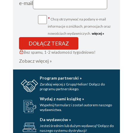
e-mail
*
Chcę otrzymywać na podany e-mail
informacje o zniżkach, promocjach oraz
nowościach wydawniczych.
więcej »
DOŁĄCZ TERAZ
Bez spamu, 1-2 wiadomości tygodniowo!
Zobacz więcej »
Program partnerski »
Zarabiaj więcej z Grupą Helion! Dołącz do
programu partnerskiego.
Wydaj z nami książkę »
Wypełnij formularz i zostań autorem naszego
wydawnictwa.
Da wydawców »
Jesteś średnim lub dużym wydawcą? Dołącz do
naszego systemu dystrybucji!