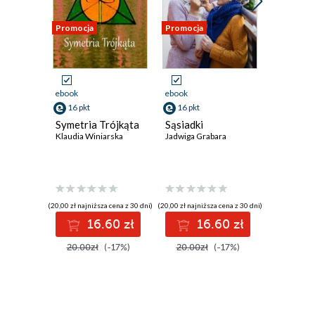
Promocja
Promocja
Promocja
ebook
ebook
ebook
16 pkt
16 pkt
16 pkt
Symetria Trójkąta
Sąsiadki
Powój
Klaudia Winiarska
Jadwiga Grabara
Sebastian 
(20,00 zł najniższa cena z 30 dni)
(20,00 zł najniższa cena z 30 dni)
(20,00 zł najni
16.60 zł
16.60 zł
1
20.00zł
(-17%)
20.00zł
(-17%)
20.00z