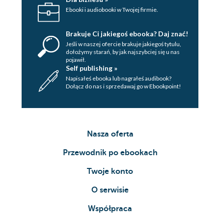
Ebooki i audiobooki w Twojej firmie.
Brakuje Ci jakiegoś ebooka? Daj znać!
Jeśli w naszej ofercie brakuje jakiegoś tytulu,
dołożymy starań, by jak najszybciej się u nas
pojawił.
Self publishing »
Napisałeś ebooka lub nagrałeś audibook?
Dołącz do nas i sprzedawaj go w Ebookpoint!
Nasza oferta
Przewodnik po ebookach
Twoje konto
O serwisie
Współpraca