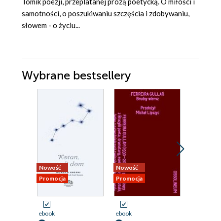
Tomik poezji, przeplatanej prozą poetycką. O miłości i
samotności, o poszukiwaniu szczęścia i zdobywaniu,
słowem - o życiu...
Wybrane bestsellery
Nowość
Nowość
Nowość
Promocja
Promocja
Promocja
ebook
ebook
ebook