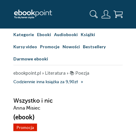
Kategorie
Ebooki
Audiobooki
Książki
Kursy video
Promocje
Nowości
Bestsellery
Darmowe ebooki
ebookpoint.pl
»
Literatura
»
📚 Poezja
Codziennie inna książka za 9,90zł
Wszystko i nic
Anna Misiec
(ebook)
Promocja