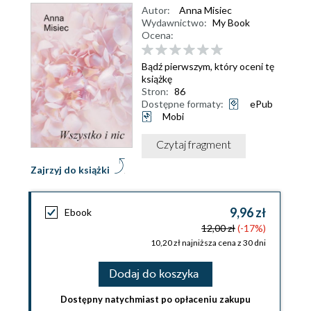
Autor:
Anna Misiec
Wydawnictwo:
My Book
Ocena:
Bądź pierwszym, który oceni tę
książkę
Stron:
86
Dostępne formaty:
ePub
Mobi
Czytaj fragment
Zajrzyj do książki
9,96 zł
Ebook
12,00 zł
(-17%)
10,20 zł najniższa cena z 30 dni
Dodaj do koszyka
Dostępny natychmiast po opłaceniu zakupu