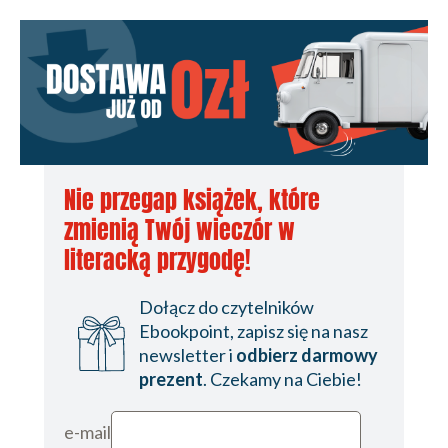
Nie przegap książek, które
zmienią Twój wieczór w
literacką przygodę!
Dołącz do czytelników
Ebookpoint, zapisz się na nasz
newsletter i
odbierz darmowy
prezent
. Czekamy na Ciebie!
e-mail