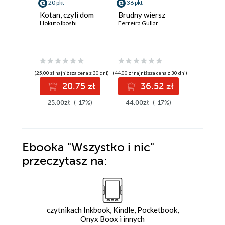
20 pkt
36 pkt
41 pkt
Kotan, czyli dom
Brudny wiersz
Świadec
Hokuto Iboshi
Ferreira Gullar
Zjednoc
1885-1
Charles Re
(25,00 zł najniższa cena z 30 dni)
(44,00 zł najniższa cena z 30 dni)
(50,00 zł najni
20.75 zł
36.52 zł
4
25.00zł
(-17%)
44.00zł
(-17%)
50.00z
Ebooka
"Wszystko i nic"
przeczytasz na:
czytnikach Inkbook, Kindle, Pocketbook,
Onyx Boox i innych