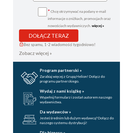
*
Chcę otrzymywać na podany e-mail
informacje o zniżkach, promocjach oraz
nowościach wydawniczych.
więcej »
DOŁĄCZ TERAZ
Bez spamu, 1-2 wiadomości tygodniowo!
Zobacz więcej »
Program partnerski »
Zarabiaj więcej z Grupą Helion! Dołącz do
programu partnerskiego.
Wydaj z nami książkę »
Wypełnij formularz i zostań autorem naszego
wydawnictwa.
Da wydawców »
Jesteś średnim lub dużym wydawcą? Dołącz do
naszego systemu dystrybucji!
Dla biznesu »