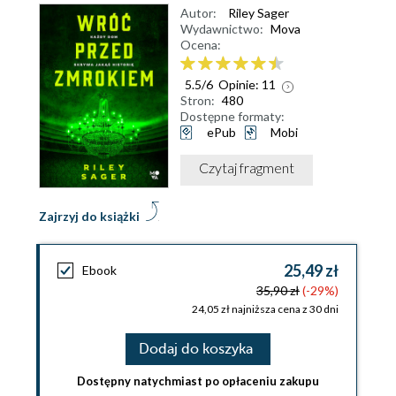
Autor:
Riley Sager
Wydawnictwo:
Mova
Ocena:
5.5
/
6
Opinie:
11
Stron:
480
Dostępne formaty:
ePub
Mobi
Czytaj fragment
Zajrzyj do książki
25,49 zł
Ebook
35,90 zł
(-29%)
24,05 zł najniższa cena z 30 dni
Dodaj do koszyka
Dostępny natychmiast po opłaceniu zakupu