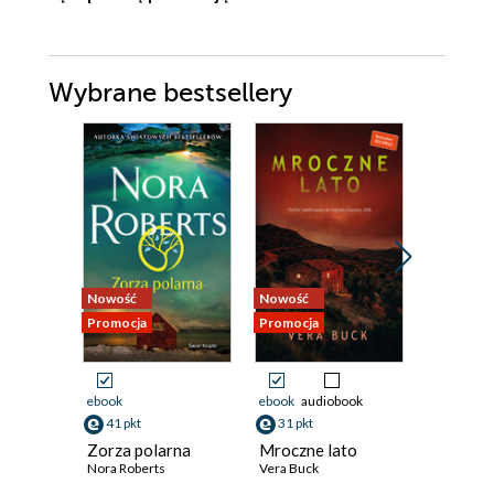
Wybrane bestsellery
Nowość
Nowość
Bestseller
Promocja
Promocja
Nowość
Promocja
ebook
ebook
audiobook
ebook
aud
41 pkt
31 pkt
31 pkt
Zorza polarna
Mroczne lato
Krótka n
Nora Roberts
Vera Buck
krzyk
Robert Ma