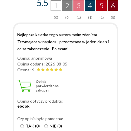
5.5
1
2
3
4
5
6
(0)
(0)
(1)
(1)
(1)
(8)
Najlepsza ksiazka tego autora moim zdaniem.
Trzymajaca w napieciu, przeczytana w jeden dzien i
co za zakonczenie! Polecam!
Opinia: anonimowa
Opinia dodana: 2026-08-05
Ocena: 6
Opinia
potwierdzona
zakupem
Opinia dotyczy produktu:
ebook
Czy opinia była pomocna:
TAK
(
0
)
NIE
(
0
)