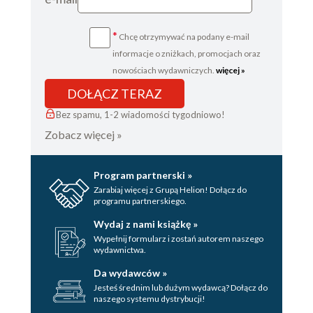
Rozdział 21
*
Chcę otrzymywać na podany e-mail
Dzień 19
informacje o zniżkach, promocjach oraz
Rozdział 22
nowościach wydawniczych.
więcej »
Dzień 20 przed zmrokiem
DOŁĄCZ TERAZ
Rozdział 23
Bez spamu, 1-2 wiadomości tygodniowo!
Dzień 20 po zmroku
Zobacz więcej »
Rozdział 24
Rozdział 25
Program partnerski »
Zarabiaj więcej z Grupą Helion! Dołącz do
Rozdział 26
programu partnerskiego.
Epilog
Wydaj z nami książkę »
Wypełnij formularz i zostań autorem naszego
Podziękowania
wydawnictwa.
O Autorze
Da wydawców »
Jesteś średnim lub dużym wydawcą? Dołącz do
Karta redakcyjna
naszego systemu dystrybucji!