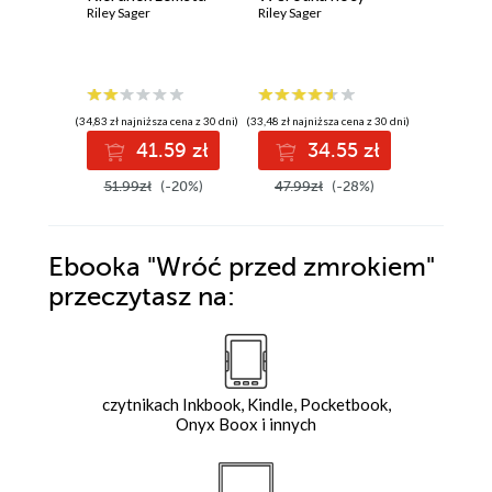
Riley Sager
Riley Sager
Riley Sage
(34,83 zł najniższa cena z 30 dni)
(33,48 zł najniższa cena z 30 dni)
(30,50 zł najni
41.59 zł
34.55 zł
3
51.99zł
(-20%)
47.99zł
(-28%)
42.90z
Ebooka
"Wróć przed zmrokiem"
przeczytasz na:
czytnikach Inkbook, Kindle, Pocketbook,
Onyx Boox i innych