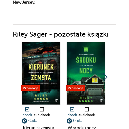
New Jersey.
Riley Sager - pozostałe książki
Promocja
Promocja
Promocja
ebook
audiobook
ebook
audiobook
ebook
aud
41 pkt
34 pkt
30 pkt
Kierunek zemsta
W środku nocy
Jedyne o