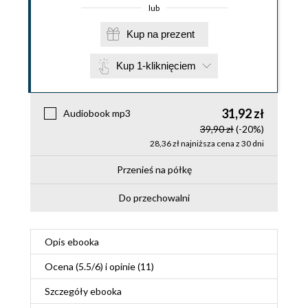
lub
Kup na prezent
Kup 1-kliknięciem
31,92 zł
Audiobook mp3
39,90 zł
(-20%)
28,36 zł najniższa cena z 30 dni
Przenieś na półkę
Do przechowalni
Opis
ebooka
Ocena (
5.5
/
6
) i opinie (11)
Szczegóły
ebooka