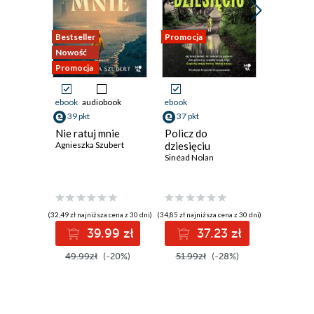
Rozdział 6
Bestseller
Promocja
Promocja
Dzień 4
Nowość
Rozdział 7
Promocja
Dzień 5
Rozdział 8
ebook
audiobook
ebook
ebook
39 pkt
37 pkt
35 pkt
Dzień 6
Nie ratuj mnie
Policz do
Piersi i 
Rozdział 9
Agnieszka Szubert
dziesięciu
Mieko Ka
Sinéad Nolan
Dzień 7
Rozdział 10
Dzień 8
(32,49 zł najniższa cena z 30 dni)
(34,85 zł najniższa cena z 30 dni)
(31,91 zł najni
Rozdział 11
39.99 zł
37.23 zł
3
Dzień 9
49.99zł
(-20%)
51.99zł
(-28%)
44.90z
Rozdział 12
Dzień 10
Rozdział 13