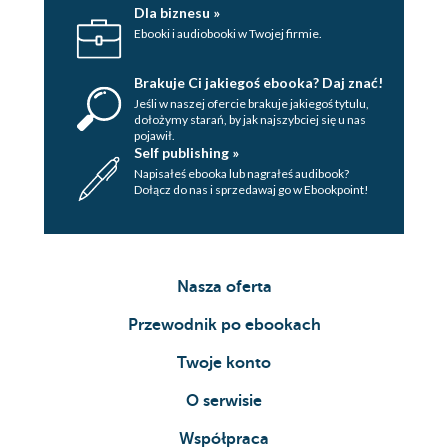
Dla biznesu »
Ebooki i audiobooki w Twojej firmie.
Brakuje Ci jakiegoś ebooka? Daj znać!
Jeśli w naszej ofercie brakuje jakiegoś tytulu,
dołożymy starań, by jak najszybciej się u nas
pojawił.
Self publishing »
Napisałeś ebooka lub nagrałeś audibook?
Dołącz do nas i sprzedawaj go w Ebookpoint!
Nasza oferta
Przewodnik po ebookach
Twoje konto
O serwisie
Współpraca