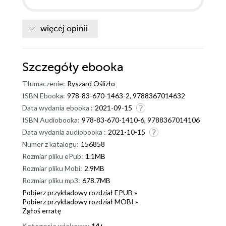
więcej opinii
Szczegóły
ebooka
Tłumaczenie:
Ryszard Oślizło
ISBN Ebooka:
978-83-670-1463-2, 9788367014632
Data wydania ebooka :
2021-09-15
ISBN Audiobooka:
978-83-670-1410-6, 9788367014106
Data wydania audiobooka :
2021-10-15
Numer z katalogu:
156858
Rozmiar pliku ePub:
1.1MB
Rozmiar pliku Mobi:
2.9MB
Rozmiar pliku mp3:
678.7MB
Pobierz przykładowy rozdział EPUB »
Pobierz przykładowy rozdział MOBI »
Zgłoś erratę
Kategoria wiekowa:
14+