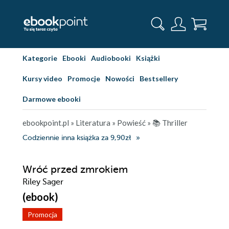
Kategorie
Ebooki
Audiobooki
Książki
Kursy video
Promocje
Nowości
Bestsellery
Darmowe ebooki
ebookpoint.pl
»
Literatura
»
Powieść
»
📚 Thriller
Codziennie inna książka za 9,90zł
Wróć przed zmrokiem
Riley Sager
(ebook)
Promocja