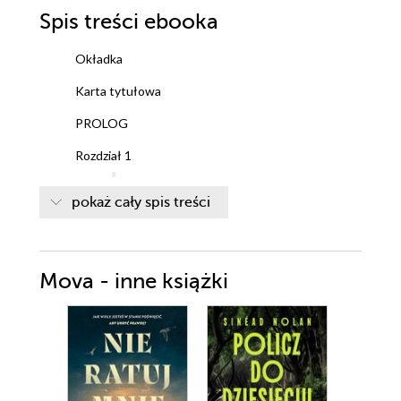
Spis treści
ebooka
Okładka
Karta tytułowa
PROLOG
Rozdział 1
Oględziny
pokaż cały spis treści
Rozdział 2
Finalizacja
Rozdział 3
Mova - inne książki
Dzień 1
Rozdział 4
Dzień 2
Rozdział 5
Dzień 3