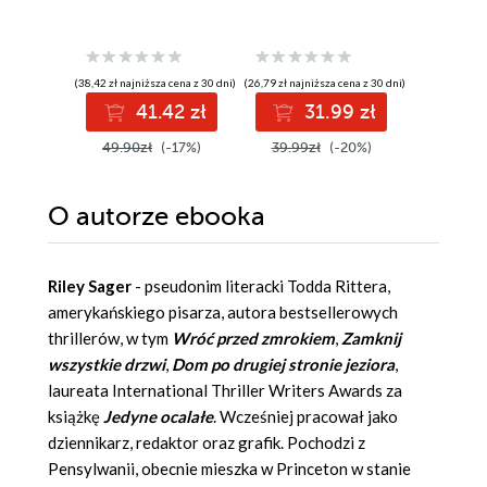
(38,42 zł najniższa cena z 30 dni)
(26,79 zł najniższa cena z 30 dni)
(27,93 zł najni
41.42 zł
31.99 zł
3
49.90zł
(-17%)
39.99zł
(-20%)
39.90z
O autorze
ebooka
Riley Sager
- pseudonim literacki Todda Rittera,
amerykańskiego pisarza, autora bestsellerowych
thrillerów, w tym
Wróć przed zmrokiem
,
Zamknij
wszystkie drzwi
,
Dom po drugiej stronie jeziora
,
laureata International Thriller Writers Awards za
książkę
Jedyne ocalałe
. Wcześniej pracował jako
dziennikarz, redaktor oraz grafik. Pochodzi z
Pensylwanii, obecnie mieszka w Princeton w stanie