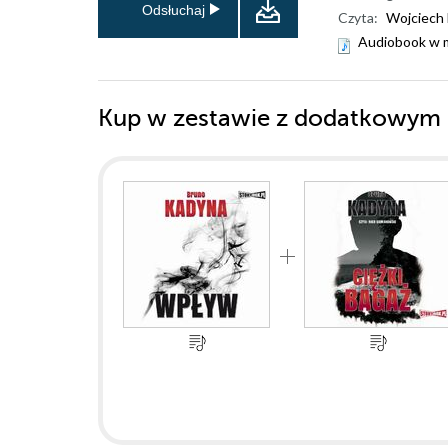
Odsłuchaj
Czyta:
Wojciech
Audiobook w 
Kup w zestawie z dodatkowym