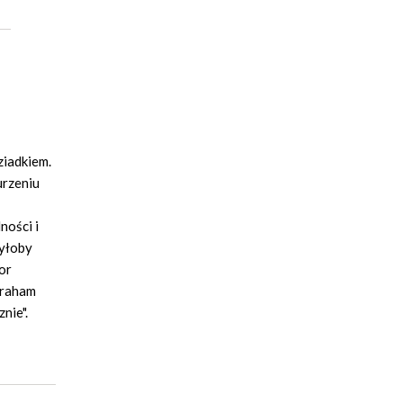
ziadkiem.
urzeniu
ności i
byłoby
or
 Graham
nie".