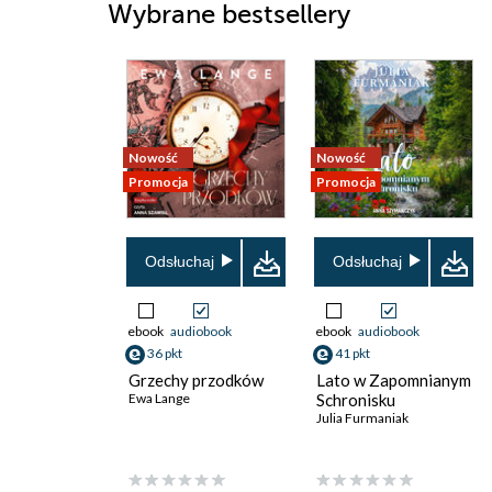
Wybrane bestsellery
Nowość
Nowość
Promocja
Promocja
Odsłuchaj
Odsłuchaj
ebook
audiobook
ebook
audiobook
36 pkt
41 pkt
Grzechy przodków
Lato w Zapomnianym
Ewa Lange
Schronisku
Julia Furmaniak