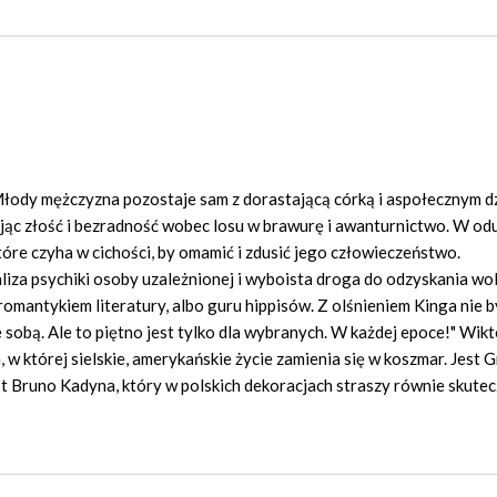
Młody mężczyzna pozostaje sam z dorastającą córką i aspołecznym d
ąc złość i bezradność wobec losu w brawurę i awanturnictwo. W od
tóre czyha w cichości, by omamić i zdusić jego człowieczeństwo.
za psychiki osoby uzależnionej i wyboista droga do odzyskania wol
 romantykiem literatury, albo guru hippisów. Z olśnieniem Kinga nie 
 sobą. Ale to piętno jest tylko dla wybranych. W każdej epoce!" Wikt
a, w której sielskie, amerykańskie życie zamienia się w koszmar. Jest
st Bruno Kadyna, który w polskich dekoracjach straszy równie skutecz