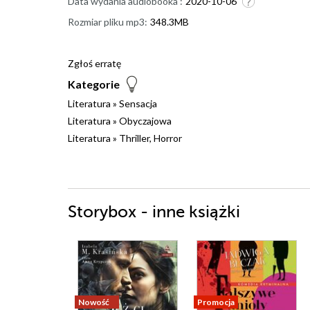
Data wydania audiobooka :
2020-10-06
Rozmiar pliku mp3:
348.3MB
Zgłoś erratę
Kategorie
Literatura
»
Sensacja
Literatura
»
Obyczajowa
Literatura
»
Thriller, Horror
Storybox - inne książki
Nowość
Promocja