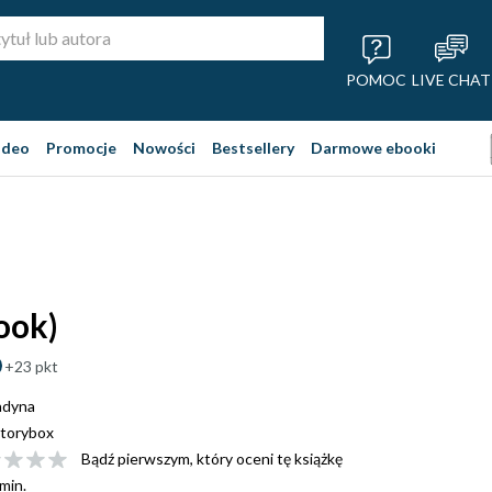
POMOC
LIVE CHAT
ideo
Promocje
Nowości
Bestsellery
Darmowe ebooki
ook)
+23 pkt
adyna
torybox
Bądź pierwszym, który oceni tę książkę
min.