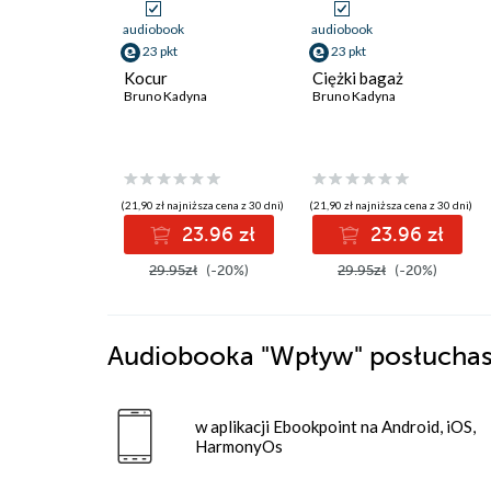
audiobook
audiobook
23 pkt
23 pkt
Kocur
Ciężki bagaż
Bruno Kadyna
Bruno Kadyna
(21,90 zł najniższa cena z 30 dni)
(21,90 zł najniższa cena z 30 dni)
23.96 zł
23.96 zł
29.95zł
(-20%)
29.95zł
(-20%)
Audiobooka
"Wpływ"
posłuchas
w aplikacji Ebookpoint na Android, iOS,
HarmonyOs