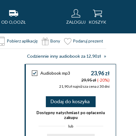
OD O,OOZŁ
ZALOGUJ
KOSZYK
Pobierz aplikację
Bony
Podaruj prezent
Codziennie inny audiobook za 12,90zł
23,96 zł
Audiobook mp3
29,95 zł
(-20%)
21,90 zł najniższa cena z 30 dni
Dodaj do koszyka
Dostępny natychmiast po opłaceniu
zakupu
lub