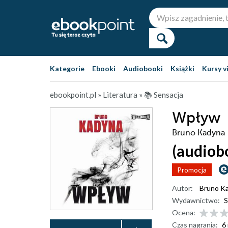
Kategorie
Ebooki
Audiobooki
Książki
Kursy v
ebookpoint.pl
»
Literatura
»
📚 Sensacja
Wpływ
Bruno Kadyna
(audiob
Promocja
Autor:
Bruno K
Wydawnictwo:
S
Ocena:
Czas nagrania:
6 