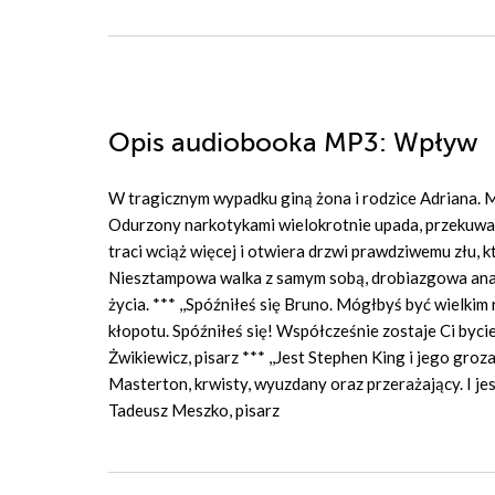
Opis
audiobooka MP3
: Wpływ
W tragicznym wypadku giną żona i rodzice Adriana. 
Odurzony narkotykami wielokrotnie upada, przekuwaj
traci wciąż więcej i otwiera drzwi prawdziwemu złu, k
Niesztampowa walka z samym sobą, drobiazgowa anali
życia. *** ,,Spóźniłeś się Bruno. Mógłbyś być wielkim
kłopotu. Spóźniłeś się! Współcześnie zostaje Ci bycie
Żwikiewicz, pisarz *** ,,Jest Stephen King i jego groz
Masterton, krwisty, wyuzdany oraz przerażający. I je
Tadeusz Meszko, pisarz