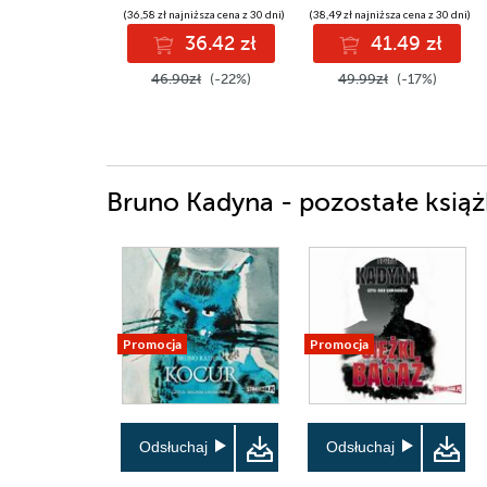
(36,58 zł najniższa cena z 30 dni)
(38,49 zł najniższa cena z 30 dni)
36.42 zł
41.49 zł
46.90zł
(-22%)
49.99zł
(-17%)
Bruno Kadyna - pozostałe książ
Promocja
Promocja
Odsłuchaj
Odsłuchaj