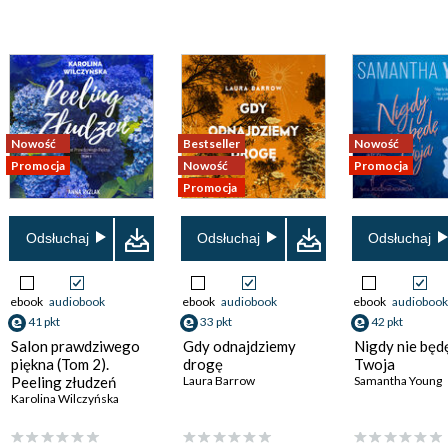
Nowość
Bestseller
Nowość
Promocja
Nowość
Promocja
Promocja
Odsłuchaj
Odsłuchaj
Odsłuchaj
ebook
audiobook
ebook
audiobook
ebook
audiobook
41 pkt
33 pkt
42 pkt
Salon prawdziwego
Gdy odnajdziemy
Nigdy nie będ
piękna (Tom 2).
drogę
Twoja
Peeling złudzeń
Laura Barrow
Samantha Young
Karolina Wilczyńska