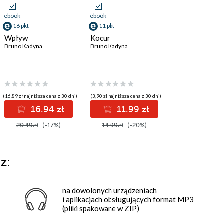
ebook
ebook
16 pkt
11 pkt
Wpływ
Kocur
Bruno Kadyna
Bruno Kadyna
(16,89 zł najniższa cena z 30 dni)
(3,90 zł najniższa cena z 30 dni)
16.94 zł
11.99 zł
20.49zł
(-17%)
14.99zł
(-20%)
z:
na dowolonych urządzeniach
i aplikacjach obsługujących format MP3
(pliki spakowane w ZIP)