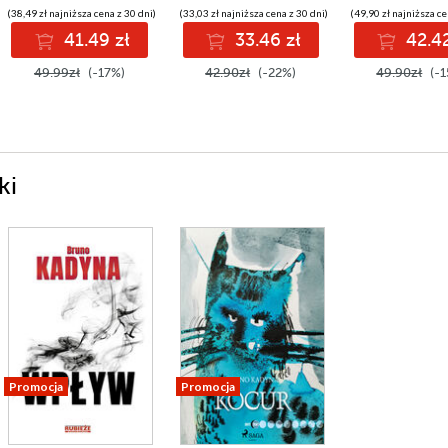
(38,49 zł najniższa cena z 30 dni)
(33,03 zł najniższa cena z 30 dni)
(49,90 zł najniższa ce
41.49 zł
33.46 zł
42.42
49.99zł
(-17%)
42.90zł
(-22%)
49.90zł
(-1
ki
Promocja
Promocja