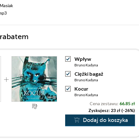
 Masiak
mp3
 rabatem
Wpływ
Bruno Kadyna
Ciężki bagaż
Bruno Kadyna
Kocur
Bruno Kadyna
Cena zestawu:
66.85 zł
Zyskujesz: 23 zł (-26%)
Dodaj do koszyka