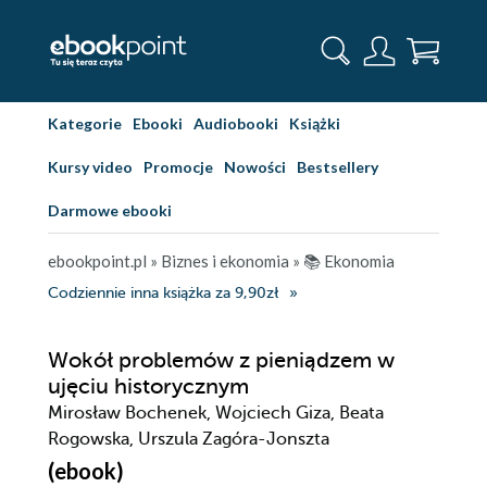
Kategorie
Ebooki
Audiobooki
Książki
Kursy video
Promocje
Nowości
Bestsellery
Darmowe ebooki
ebookpoint.pl
»
Biznes i ekonomia
»
📚 Ekonomia
Codziennie inna książka za 9,90zł
Wokół problemów z pieniądzem w
ujęciu historycznym
Mirosław Bochenek, Wojciech Giza, Beata
Rogowska, Urszula Zagóra-Jonszta
(ebook)