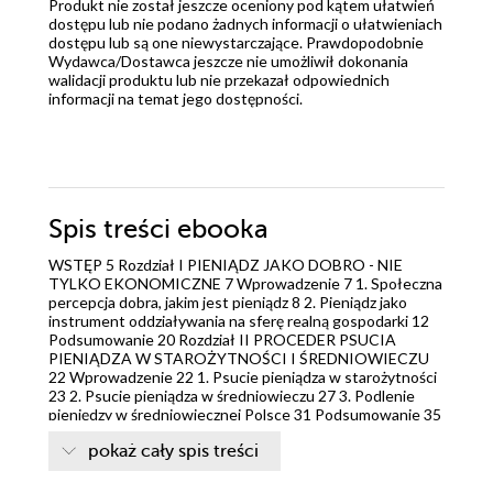
Produkt nie został jeszcze oceniony pod kątem ułatwień
dostępu lub nie podano żadnych informacji o ułatwieniach
dostępu lub są one niewystarczające. Prawdopodobnie
Wydawca/Dostawca jeszcze nie umożliwił dokonania
walidacji produktu lub nie przekazał odpowiednich
informacji na temat jego dostępności.
Spis treści
ebooka
WSTĘP 5 Rozdział I PIENIĄDZ JAKO DOBRO - NIE
TYLKO EKONOMICZNE 7 Wprowadzenie 7 1. Społeczna
percepcja dobra, jakim jest pieniądz 8 2. Pieniądz jako
instrument oddziaływania na sferę realną gospodarki 12
Podsumowanie 20 Rozdział II PROCEDER PSUCIA
PIENIĄDZA W STAROŻYTNOŚCI I ŚREDNIOWIECZU
22 Wprowadzenie 22 1. Psucie pieniądza w starożytności
23 2. Psucie pieniądza w średniowieczu 27 3. Podlenie
pieniędzy w średniowiecznej Polsce 31 Podsumowanie 35
Rozdział III MIKOŁAJA KOPERNIKA KRYTYKA PSUCIA
pokaż cały spis treści
PIENIĄDZA W PRUSACH I KORONIE 37 Wprowadzenie
37 1. Motywy badań procederu psucia pieniądza przez M.
Kopernika 37 2. Stan ówczesnego systemu monetarnego