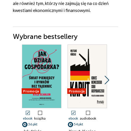
ale również tym, którzy nie zajmują się na co dzień
kwestiami ekonomicznymi i finansowymi.
Wybrane bestsellery
Promocja
Promocja
Promocja
ebook
książka
ebook
audiobook
ebook
36 pkt
54 pkt
83 pkt