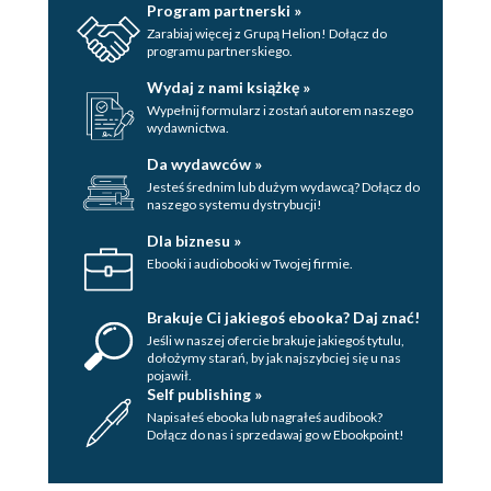
Program partnerski »
Zarabiaj więcej z Grupą Helion! Dołącz do
programu partnerskiego.
Wydaj z nami książkę »
Wypełnij formularz i zostań autorem naszego
wydawnictwa.
Da wydawców »
Jesteś średnim lub dużym wydawcą? Dołącz do
naszego systemu dystrybucji!
Dla biznesu »
Ebooki i audiobooki w Twojej firmie.
Brakuje Ci jakiegoś ebooka? Daj znać!
Jeśli w naszej ofercie brakuje jakiegoś tytulu,
dołożymy starań, by jak najszybciej się u nas
pojawił.
Self publishing »
Napisałeś ebooka lub nagrałeś audibook?
Dołącz do nas i sprzedawaj go w Ebookpoint!