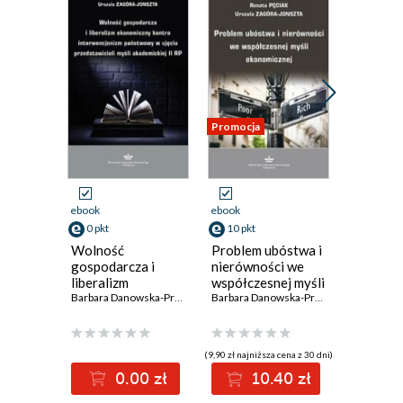
Promocja
ebook
ebook
ebook
0 pkt
10 pkt
0 pkt
Wolność
Problem ubóstwa i
Stulecie
gospodarcza i
nierówności we
najwięks
liberalizm
współczesnej myśli
polskiej 
ekonomiczny
Barbara Danowska-Prokop
,
Urszula Zagóra-Jonszta
ekonomicznej
Barbara Danowska-Prokop
,
Renata Pęci
kontra
interwencjonizm
państwowy w
(9,90 zł najniższa cena z 30 dni)
ujęciu
0.00 zł
10.40 zł
0
przedstawicieli
myśli akademickiej