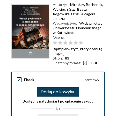
Autorzy:
Mirosław Bochenek
,
Wojciech Giza
,
Beata
Rogowska
,
Urszula Zagóra-
Jonszta
Wydawnictwo:
Wydawnictwo
Uniwersytetu Ekonomicznego
w Katowicach
Ocena:
Bądź pierwszym, który oceni tę
książkę
Stron:
83
Dostępny format:
PDF
Ebook
darmowy
Dodaj do koszyka
Dostępny natychmiast po opłaceniu zakupu
lub