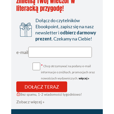
zmienią Twój wieczór w
literacką przygodę!
Dołącz do czytelników
Ebookpoint, zapisz się na nasz
newsletter i
odbierz darmowy
prezent
. Czekamy na Ciebie!
e-mail
*
Chcę otrzymywać na podany e-mail
informacje o zniżkach, promocjach oraz
nowościach wydawniczych.
więcej »
DOŁĄCZ TERAZ
Bez spamu, 1-2 wiadomości tygodniowo!
Zobacz więcej »