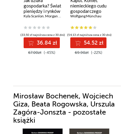
Jak działa
Kaput. Koniec
Spacer p
gospodarka? Świat
niemieckiego cudu
Street
pieniędzy i rynków
gospodarczego
Burton G. 
bez tajemnic
Kyla Scanlon
,
Morgan Housel
Wolfgang Münchau
(33,50 zł najniższa cena z 30 dni)
(54,13 zł najniższa cena z 30 dni)
(80,89 zł najni
36.84 zł
54.52 zł
8
67.00zł
(-45%)
69.90zł
(-22%)
104.00z
Mirosław Bochenek, Wojciech
Giza, Beata Rogowska, Urszula
Zagóra-Jonszta - pozostałe
książki