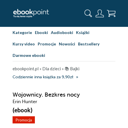
Kategorie
Ebooki
Audiobooki
Książki
Kursy video
Promocje
Nowości
Bestsellery
Darmowe ebooki
ebookpoint.pl
»
Dla dzieci
»
📚 Bajki
Codziennie inna książka za 9,90zł
Wojownicy. Bezkres nocy
Erin Hunter
(ebook)
Promocja