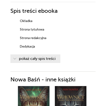
Spis treści
ebooka
Okładka
Strona tytułowa
Strona redakcyjna
Dedykacja
Klany
pokaż cały spis treści
Mapa
Prolog
Nowa Baśń - inne książki
Rozdział 1
Rozdział 2
Rozdział 3
Rozdział 4