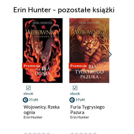
Erin Hunter - pozostałe książki
Promocja
Promocja
Promocja
ebook
ebook
ebook
35 pkt
19 pkt
35 pkt
Wojownicy. Rzeka
Furia Tygrysiego
Wojowni
ognia
Pazura
Pierwsza
Erin Hunter
Erin Hunter
Wojown
Erin Hunt