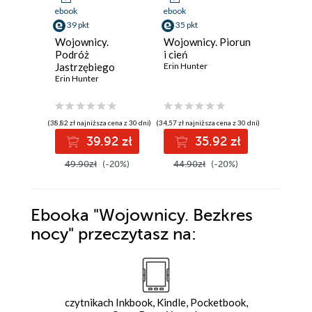
ebook
ebook
ebook
39 pkt
35 pkt
35 pkt
Wojownicy.
Wojownicy. Piorun
Ścieżka 
Podróż
i cień
Wojown
Jastrzębiego
Erin Hunter
Erin Hunt
Skrzydła
Erin Hunter
(38,82 zł najniższa cena z 30 dni)
(34,57 zł najniższa cena z 30 dni)
(34,82 zł najni
39.92 zł
35.92 zł
3
49.90zł
(-20%)
44.90zł
(-20%)
44.90z
Ebooka
"Wojownicy. Bezkres
nocy"
przeczytasz na:
czytnikach Inkbook, Kindle, Pocketbook,