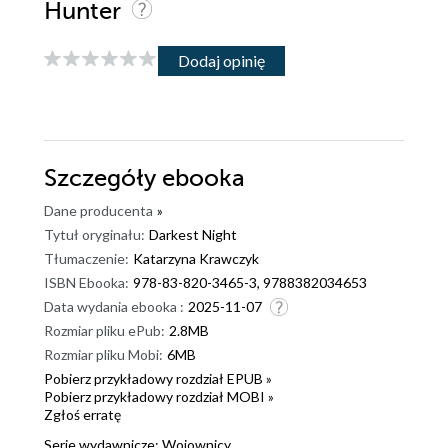
Hunter
Dodaj opinię
Szczegóły
ebooka
Dane producenta
»
Tytuł oryginału:
Darkest Night
Tłumaczenie:
Katarzyna Krawczyk
ISBN Ebooka:
978-83-820-3465-3, 9788382034653
Data wydania ebooka :
2025-11-07
Rozmiar pliku ePub:
2.8MB
Rozmiar pliku Mobi:
6MB
Pobierz przykładowy rozdział EPUB »
Pobierz przykładowy rozdział MOBI »
Zgłoś erratę
Serie wydawnicze:
Wojownicy