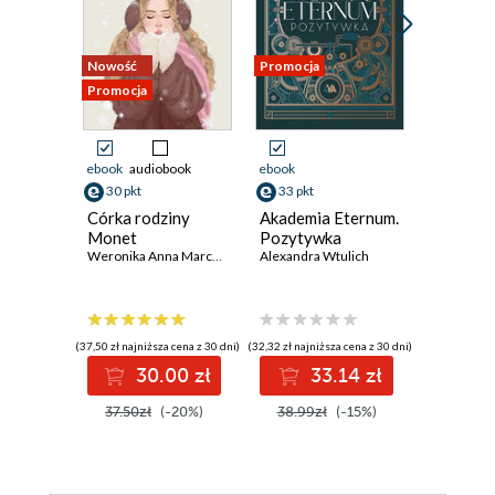
Nowość
Promocja
Promocja
Promocja
ebook
audiobook
ebook
ebook
30 pkt
33 pkt
29 pkt
Córka rodziny
Akademia Eternum.
Seria M
Monet
Pozytywka
(#2). Wi
Weronika Anna Marczak
Alexandra Wtulich
krańcu c
Amy Spark
(37,50 zł najniższa cena z 30 dni)
(32,32 zł najniższa cena z 30 dni)
(27,64 zł najni
30.00 zł
33.14 zł
2
37.50zł
(-20%)
38.99zł
(-15%)
35.90z