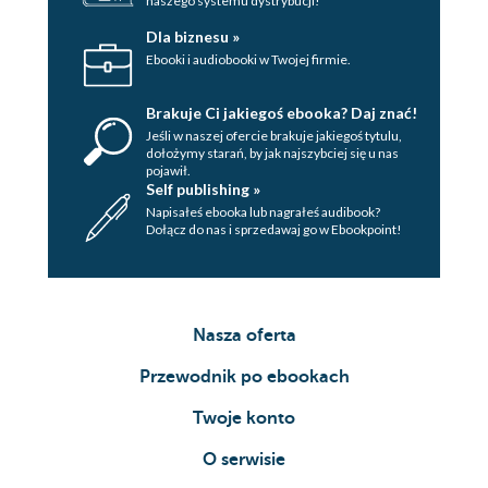
naszego systemu dystrybucji!
Dla biznesu »
Ebooki i audiobooki w Twojej firmie.
Brakuje Ci jakiegoś ebooka? Daj znać!
Jeśli w naszej ofercie brakuje jakiegoś tytulu,
dołożymy starań, by jak najszybciej się u nas
pojawił.
Self publishing »
Napisałeś ebooka lub nagrałeś audibook?
Dołącz do nas i sprzedawaj go w Ebookpoint!
Nasza oferta
Przewodnik po ebookach
Twoje konto
O serwisie