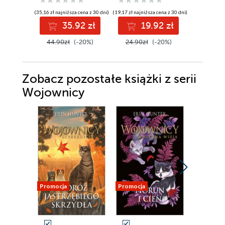
(35,16 zł najniższa cena z 30 dni)
(19,17 zł najniższa cena z 30 dni)
(34,82 zł najni
35.92 zł
19.92 zł
3
44.90zł
(-20%)
24.90zł
(-20%)
44.90z
Zobacz pozostałe książki z serii
Wojownicy
Promocja
Promocja
Promocja