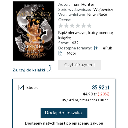
Autor:
Erin Hunter
Serie wydawnicze:
Wojownicy
Wydawnictwo:
Nowa Baśń
Ocena:
Bądź pierwszym, który oceni tę
książkę
Stron:
432
Dostępne formaty:
ePub
Mobi
Czytaj fragment
Zajrzyj do książki
35,92 zł
Ebook
44,90 zł
(-20%)
35,14 zł najniższa cena z 30 dni
Dodaj do koszyka
Dostępny natychmiast po opłaceniu zakupu