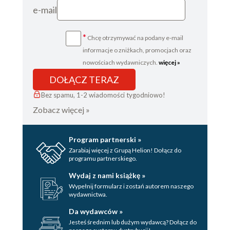
e-mail
*
Chcę otrzymywać na podany e-mail
informacje o zniżkach, promocjach oraz
nowościach wydawniczych.
więcej »
DOŁĄCZ TERAZ
Bez spamu, 1-2 wiadomości tygodniowo!
Zobacz więcej »
Program partnerski »
Zarabiaj więcej z Grupą Helion! Dołącz do
programu partnerskiego.
Wydaj z nami książkę »
Wypełnij formularz i zostań autorem naszego
wydawnictwa.
Da wydawców »
Jesteś średnim lub dużym wydawcą? Dołącz do