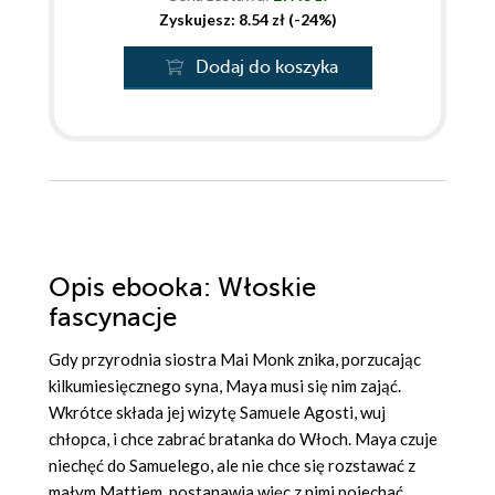
Zyskujesz: 8.54 zł (-24%)
Dodaj do koszyka
Opis
ebooka
: Włoskie
fascynacje
Gdy przyrodnia siostra Mai Monk znika, porzucając
kilkumiesięcznego syna, Maya musi się nim zająć.
Wkrótce składa jej wizytę Samuele Agosti, wuj
chłopca, i chce zabrać bratanka do Włoch. Maya czuje
niechęć do Samuelego, ale nie chce się rozstawać z
małym Mattiem, postanawia więc z nimi pojechać.