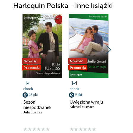
Harlequin Polska - inne książki
ROZDZIAŁ PIĄTY
ROZDZIAŁ SZÓSTY
ROZDZIAŁ SIÓDMY
ROZDZIAŁ ÓSMY
ROZDZIAŁ DZIEWIĄTY
ROZDZIAŁ DZIESIĄTY
Nowość
Nowość
Nowość
Promocja
Promocja
Promocja
ROZDZIAŁ JEDENASTY
EPILOG
ebook
ebook
ebook
13 pkt
9 pkt
9 pkt
Sezon
Uwięziona w raju
Ogień i
niespodzianek
Michelle Smart
Emmy Gra
Julia Justiss