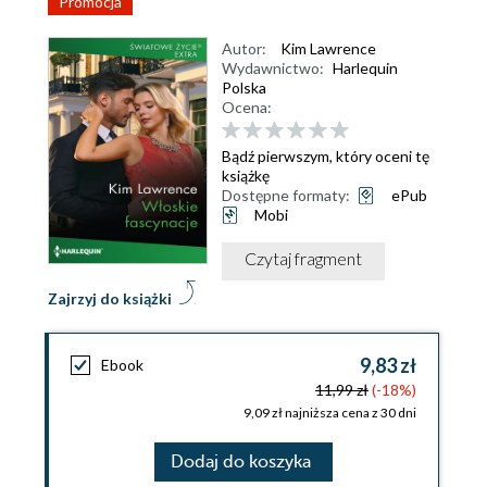
Promocja
Autor:
Kim Lawrence
Wydawnictwo:
Harlequin
Polska
Ocena:
Bądź pierwszym, który oceni tę
książkę
Dostępne formaty:
ePub
Mobi
Czytaj fragment
Zajrzyj do książki
9,83 zł
Ebook
11,99 zł
(-18%)
9,09 zł najniższa cena z 30 dni
Dodaj do koszyka