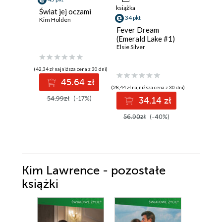
książka
Świat jej oczami
Pucked 
34 pkt
Kim Holden
Ewelina N
Fever Dream
(Emerald Lake #1)
Elsie Silver
(42,34 zł najniższa cena z 30 dni)
(19,49 zł najni
45.64 zł
2
(28,44 zł najniższa cena z 30 dni)
54.99zł
(-17%)
29.99z
34.14 zł
56.90zł
(-40%)
Kim Lawrence - pozostałe
książki