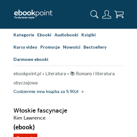
Kategorie
Ebooki
Audiobooki
Książki
Kursy video
Promocje
Nowości
Bestsellery
Darmowe ebooki
ebookpoint.pl
»
Literatura
»
📚 Romans i literatura
obyczajowa
Codziennie inna książka za 9,90zł
Włoskie fascynacje
Kim Lawrence
(ebook)