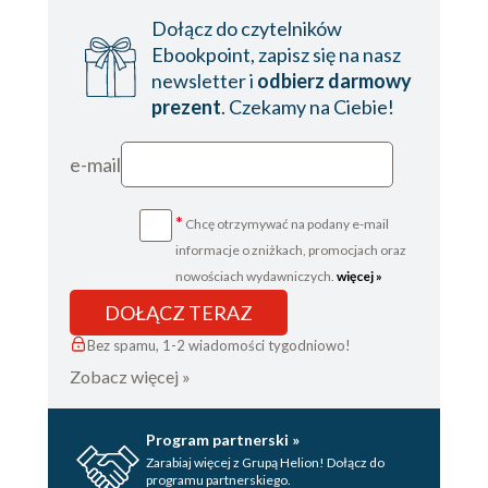
Dołącz do czytelników
Ebookpoint, zapisz się na nasz
newsletter i
odbierz darmowy
prezent
. Czekamy na Ciebie!
e-mail
*
Chcę otrzymywać na podany e-mail
informacje o zniżkach, promocjach oraz
nowościach wydawniczych.
więcej »
DOŁĄCZ TERAZ
Bez spamu, 1-2 wiadomości tygodniowo!
Zobacz więcej »
Program partnerski »
Zarabiaj więcej z Grupą Helion! Dołącz do
programu partnerskiego.