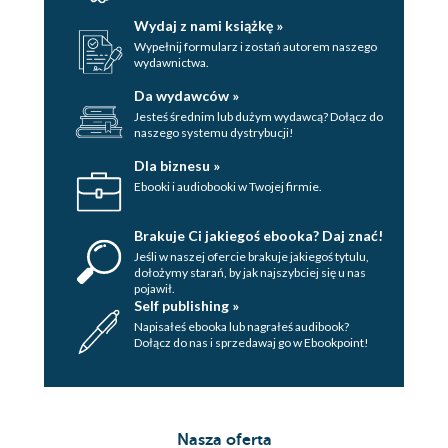
Wydaj z nami książkę »
Wypełnij formularz i zostań autorem naszego
wydawnictwa.
Da wydawców »
Jesteś średnim lub dużym wydawcą? Dołącz do
naszego systemu dystrybucji!
Dla biznesu »
Ebooki i audiobooki w Twojej firmie.
Brakuje Ci jakiegoś ebooka? Daj znać!
Jeśli w naszej ofercie brakuje jakiegoś tytulu,
dołożymy starań, by jak najszybciej się u nas
pojawił.
Self publishing »
Napisałeś ebooka lub nagrałeś audibook?
Dołącz do nas i sprzedawaj go w Ebookpoint!
Nasza oferta