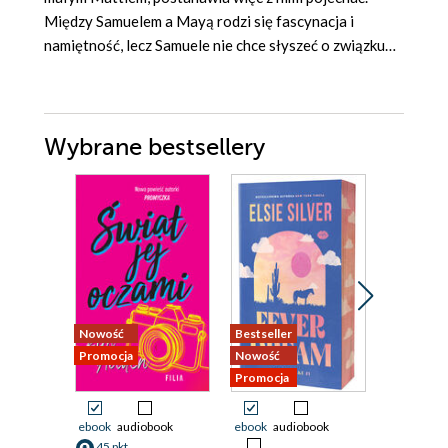
Między Samuelem a Mayą rodzi się fascynacja i
namiętność, lecz Samuele nie chce słyszeć o związku…
Wybrane bestsellery
Nowość
Bestseller
Nowość
Promocja
Nowość
Promocja
Promocja
ebook
audiobook
ebook
audiobook
ebook
45 pkt
21 pkt