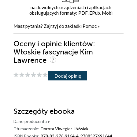
na dowolnych urządzeniach i aplikacjach
obsługujących formaty: PDF, EPub, Mobi
Masz pytania? Zajrzyj do zakładki
Pomoc
»
Oceny i opinie klientów:
Włoskie fascynacje Kim
Lawrence
Dodaj opinię
Szczegóły
ebooka
Dane producenta
»
Tłumaczenie:
Dorota Viwegier-Jóźwiak
ISBN Ebooka:
978-83-276-9164-4, 9788327691644