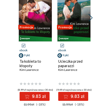
Promocja
Promocja
Promocja
ebook
ebook
ebook
9 pkt
9 pkt
9 pkt
Ta kobieta to
Ucieczka przed
Grecja i 
kłopoty
paparazzi
Kim Lawr
Kim Lawrence
Kim Lawrence
(8,99 zł najniższa cena z 30 dni)
(9,49 zł najniższa cena z 30 dni)
(9,49 zł najniż
9.83 zł
9.83 zł
9
11.99zł
(-18%)
11.99zł
(-18%)
11.99z