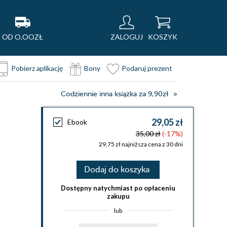
OD O,OOZŁ
ZALOGUJ
KOSZYK
Pobierz aplikację
Bony
Podaruj prezent
Codziennie inna książka za 9,90zł
29,05 zł
Ebook
35,00 zł
(-17%)
29,75 zł najniższa cena z 30 dni
Dodaj do koszyka
Dostępny natychmiast po opłaceniu
zakupu
lub