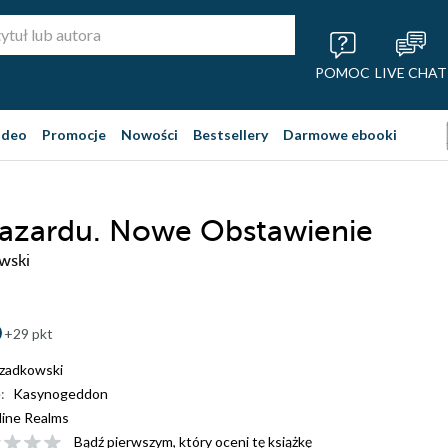
POMOC
LIVE CHAT
ideo
Promocje
Nowości
Bestsellery
Darmowe ebooki
azardu. Nowe Obstawienie
wski
+29 pkt
zadkowski
:
Kasynogeddon
ine Realms
Bądź pierwszym, który oceni tę książkę