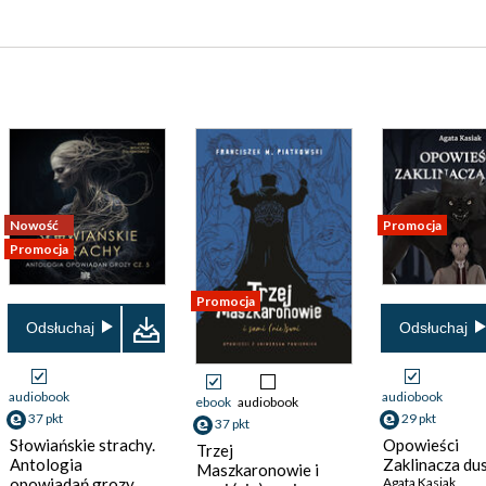
Nowość
Promocja
Promocja
Promocja
Odsłuchaj
Odsłuchaj
audiobook
audiobook
ebook
audiobook
37 pkt
29 pkt
37 pkt
Słowiańskie strachy.
Opowieści
Trzej
Antologia
Zaklinacza du
Maszkaronowie i
opowiadań grozy.
Agata Kasiak