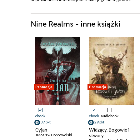
Nine Realms - inne książki
Promocja
Promocja
ebook
ebook
audiobook
37 pkt
29 pkt
Cyjan
Widzący. Bogowie i
Jarosław Dobrowolski
stwory