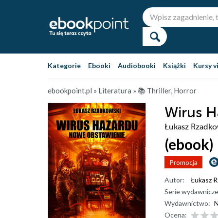
Kategorie
Ebooki
Audiobooki
Książki
Kursy v
ebookpoint.pl
»
Literatura
»
📚 Thriller, Horror
Wirus H
Łukasz Rzadko
(ebook)
Promocja
Autor:
Łukasz R
Serie wydawnicze
Wydawnictwo:
N
Ocena: