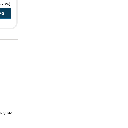
(-23%)
ka
ię już