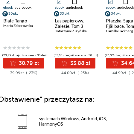
ebook
audiobook
ebook
audiobook
ebook
audiobook
30 pkt
33 pkt
34 pkt
Białe Tango
Las papierowy.
Płaczka. Saga
Marta Zaborowska
Zalesie. Tom 3
Fjällbace. To
Katarzyna Puzyńska
Camilla Läckberg
(23,99 zł najniższa cena z 30 dni)
(33,88 zł najniższa cena z 30 dni)
(26,99 zł najniższa ce
30.79 zł
33.88 zł
34.64
39.99zł
(-23%)
44.00zł
(-23%)
44.99zł
(-2
Obstawienie"
przeczytasz na:
systemach Windows, Android, iOS,
HarmonyOS