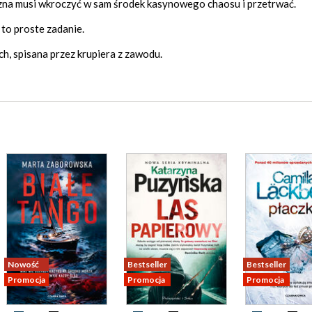
zna musi wkroczyć w sam środek kasynowego chaosu i przetrwać.
to proste zadanie.
h, spisana przez krupiera z zawodu.
Nowość
Bestseller
Bestseller
Promocja
Promocja
Promocja