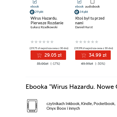
ebook
ebook
audiobook
29 pkt
34 pkt
Wirus Hazardu.
Ktoś był tu przed
Pierwsze Rozdanie
nami
Łukasz Rzadkowski
Daniel Hurst
(29,75 zł najniższa cena z 30 dni)
(39,99 zł najniższa cena z 30 dni)
29.05 zł
34.99 zł
35.00zł
(-17%)
49.99zł
(-30%)
Ebooka
"Wirus Hazardu. Nowe 
czytnikach Inkbook, Kindle, Pocketbook,
Onyx Boox i innych