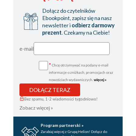
Dołącz do czytelników
Ebookpoint, zapisz się na nasz
newsletter i
odbierz darmowy
prezent
. Czekamy na Ciebie!
e-mail
*
Chcę otrzymywać na podany e-mail
informacje o zniżkach, promocjach oraz
nowościach wydawniczych.
więcej »
DOŁĄCZ TERAZ
Bez spamu, 1-2 wiadomości tygodniowo!
Zobacz więcej »
Program partnerski »
Zarabiaj więcej z Grupą Helion! Dołącz do