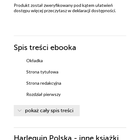
Produkt został zweryfikowany pod kątem ułatwień
dostępu więcej przeczytasz w
deklaracji dostępności
.
Spis treści
ebooka
Okładka
Strona tytułowa
Strona redakcyjna
Rozdział pierwszy
Rozdział drugi
pokaż cały spis treści
Rozdział trzeci
Rozdział czwarty
Harlequin Polska - inne książki
Rozdział piąty