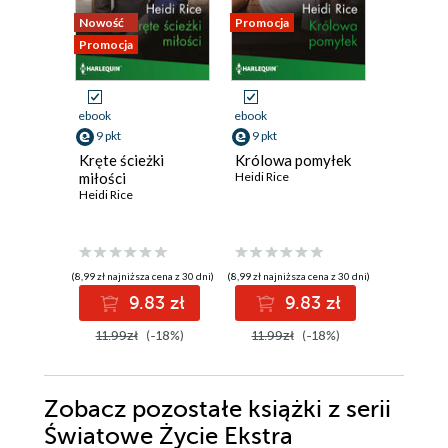
Nowość
Promocja
Promocja
Promocja
ebook
ebook
ebook
9 pkt
9 pkt
8 pkt
Kręte ścieżki
Królowa pomyłek
Apetyt n
miłości
Heidi Rice
Heidi Rice
Heidi Rice
(8,99 zł najniższa cena z 30 dni)
(8,99 zł najniższa cena z 30 dni)
(8,99 zł najniż
9.83 zł
9.83 zł
8
11.99zł
(-18%)
11.99zł
(-18%)
11.99z
Zobacz pozostałe książki z serii
Światowe Życie Ekstra