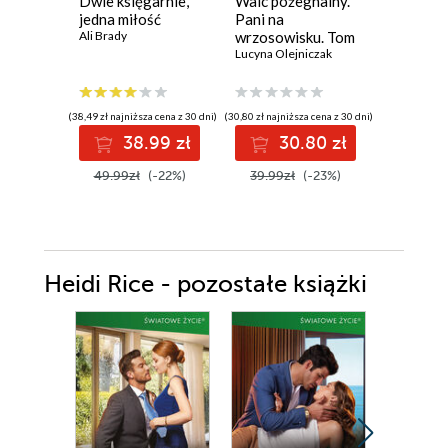
Dwie księgarnie,
Walc pożegnalny.
Rodzina
jedna miłość
Pani na
(Tom 3).
Ali Brady
wrzosowisku. Tom
Popołudn
4.
Lucyna Olejniczak
gorzka 
Sabina Wa
(38,49 zł najniższa cena z 30 dni)
(30,80 zł najniższa cena z 30 dni)
(34,90 zł najni
38.99 zł
30.80 zł
2
49.99zł
(-22%)
39.99zł
(-23%)
34.90z
Heidi Rice - pozostałe książki