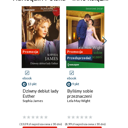
Rozdział szósty
Rozdział siódmy
Rozdział ósmy
Rozdział dziewiąty
Rozdział dziesiąty
Promocja
Promocja
Nowość
Przedsprzedaż
Promocja
Rozdział jedenasty
Rozdział dwunasty
ebook
ebook
ebook
Rozdział trzynasty
13 pkt
9 pkt
9 pkt
Dziwny debiut lady
Byliśmy sobie
Czuły pu
Esther
przeznaczeni
Kate Hard
Sophia James
Lela May Wight
(13,09 zł najniższa cena z 30 dni)
(8,99 zł najniższa cena z 30 dni)
(8,99 zł najniż