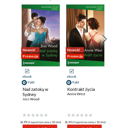
Nowość
Nowość
Promocja
Promocja
Promocja
ebook
ebook
ebook
9 pkt
9 pkt
9 pkt
Nad zatoką w
Kontrakt życia
Przepis 
Sydney
Annie West
Abby Gree
Joss Wood
(8,99 zł najniższa cena z 30 dni)
(8,99 zł najniższa cena z 30 dni)
(8,99 zł najniż