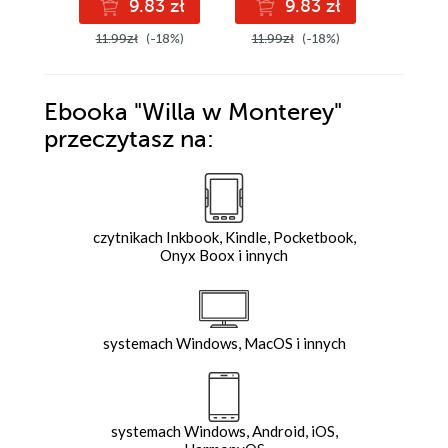
9.83 zł
9.83 zł
9
11.99zł
(-18%)
11.99zł
(-18%)
11.99z
Ebooka
"Willa w Monterey"
przeczytasz na:
czytnikach Inkbook, Kindle, Pocketbook,
Onyx Boox i innych
systemach Windows, MacOS i innych
systemach Windows, Android, iOS,