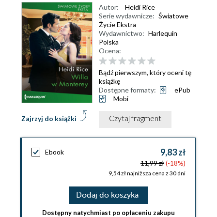
Autor:
Heidi Rice
Serie wydawnicze:
Światowe
Życie Ekstra
Wydawnictwo:
Harlequin
Polska
Ocena:
Bądź pierwszym, który oceni tę
książkę
Dostępne formaty:
ePub
Mobi
Czytaj fragment
Zajrzyj do książki
9,83 zł
Ebook
11,99 zł
(-18%)
9,54 zł najniższa cena z 30 dni
Dodaj do koszyka
Dostępny natychmiast po opłaceniu zakupu