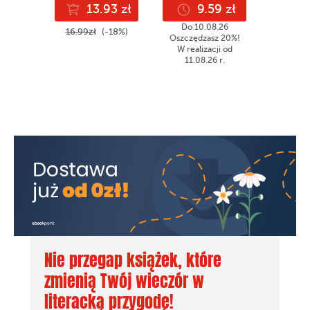
13.93 zł
9.59 zł
9
Do 10.08.26
16.99zł
(-18%)
11.99z
Oszczędzasz 20%!
W realizacji od
11.08.26 r.
Nie przegap książek, które
zmienią Twój wieczór w
literacką przygodę!