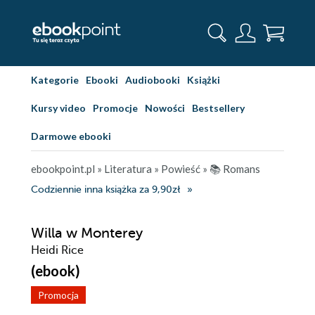
Kategorie
Ebooki
Audiobooki
Książki
Kursy video
Promocje
Nowości
Bestsellery
Darmowe ebooki
ebookpoint.pl
»
Literatura
»
Powieść
»
📚 Romans
Codziennie inna książka za 9,90zł
Willa w Monterey
Heidi Rice
(ebook)
Promocja