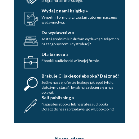
programu partnerskiego.
Wydaj z nami książkę »
Wypełnij formularz i zostań autorem naszego
wydawnictwa.
Da wydawców »
Jesteś średnim lub dużym wydawcą? Dołącz do
naszego systemu dystrybucji!
Dla biznesu »
Ebooki i audiobooki w Twojej firmie.
Brakuje Ci jakiegoś ebooka? Daj znać!
Jeśli w naszej ofercie brakuje jakiegoś tytulu,
dołożymy starań, by jak najszybciej się u nas
pojawił.
Self publishing »
Napisałeś ebooka lub nagrałeś audibook?
Dołącz do nas i sprzedawaj go w Ebookpoint!