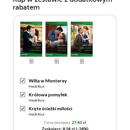
rabatem
Willa w Monterey
Heidi Rice
Królowa pomyłek
Heidi Rice
Kręte ścieżki miłości
Heidi Rice
Cena zestawu:
27.43 zł
Zyskujesz: 8.54 zł (-24%)