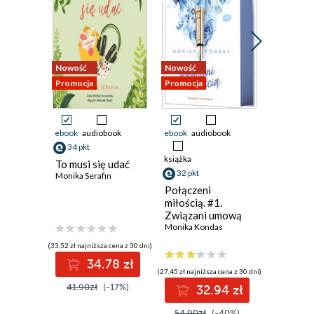
Nowość
Nowość
Nowość
Promocja
Promocja
Promocja
ebook
audiobook
ebook
audiobook
ebook
34 pkt
38 pkt
książka
To musi się udać
Dwie ksi
32 pkt
Monika Serafin
jedna mi
Ali Brady
Połączeni
miłością. #1.
Związani umową
Monika Kondas
(33,52 zł najniższa cena z 30 dni)
(38,49 zł najni
34.78 zł
3
(27,45 zł najniższa cena z 30 dni)
41.90zł
(-17%)
49.99z
32.94 zł
54.90zł
(-40%)