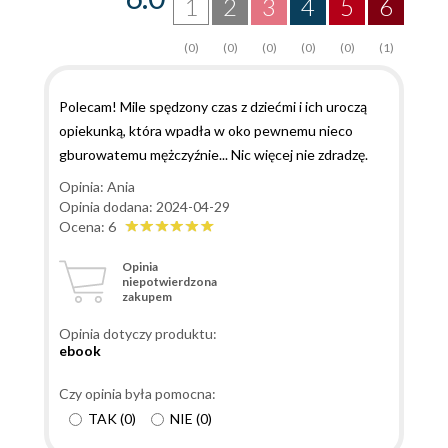
1
2
3
4
5
6
(0)
(0)
(0)
(0)
(0)
(1)
Polecam! Mile spędzony czas z dziećmi i ich uroczą
opiekunką, która wpadła w oko pewnemu nieco
gburowatemu mężczyźnie... Nic więcej nie zdradzę.
Opinia: Ania
Opinia dodana: 2024-04-29
Ocena: 6
Opinia
niepotwierdzona
zakupem
Opinia dotyczy produktu:
ebook
Czy opinia była pomocna:
TAK
(
0
)
NIE
(
0
)