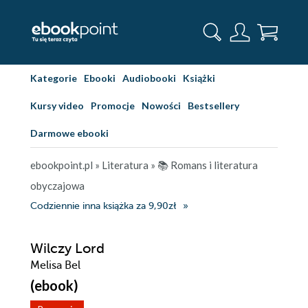
Kategorie
Ebooki
Audiobooki
Książki
Kursy video
Promocje
Nowości
Bestsellery
Darmowe ebooki
ebookpoint.pl
»
Literatura
»
📚 Romans i literatura
obyczajowa
Codziennie inna książka za 9,90zł
Wilczy Lord
Melisa Bel
(ebook)