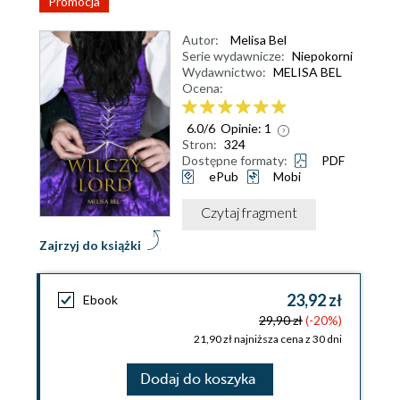
Promocja
Autor:
Melisa Bel
Serie wydawnicze:
Niepokorni
Wydawnictwo:
MELISA BEL
Ocena:
6.0
/
6
Opinie:
1
Stron:
324
Dostępne formaty:
PDF
ePub
Mobi
Czytaj fragment
Zajrzyj do książki
23,92 zł
Ebook
29,90 zł
(-20%)
21,90 zł najniższa cena z 30 dni
Dodaj do koszyka