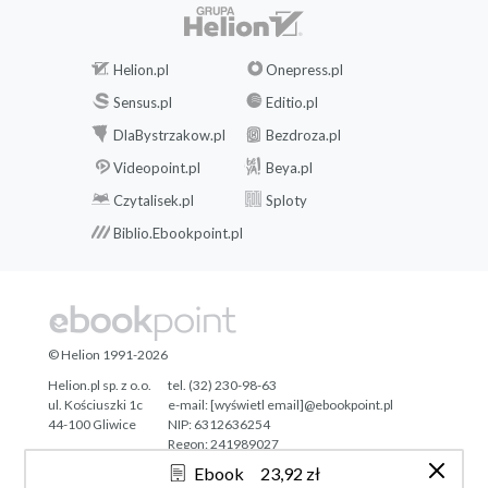
Helion.pl
Onepress.pl
Sensus.pl
Editio.pl
DlaBystrzakow.pl
Bezdroza.pl
Videopoint.pl
Beya.pl
Czytalisek.pl
Sploty
Biblio.Ebookpoint.pl
© Helion 1991-2026
Helion.pl sp. z o.o.
tel. (32) 230-98-63
ul. Kościuszki 1c
e-mail:
[wyświetl email]@ebookpoint.pl
44-100 Gliwice
NIP: 6312636254
Regon: 241989027
Ebook
23,92 zł
Designed with ♥ by
Tonik.pl