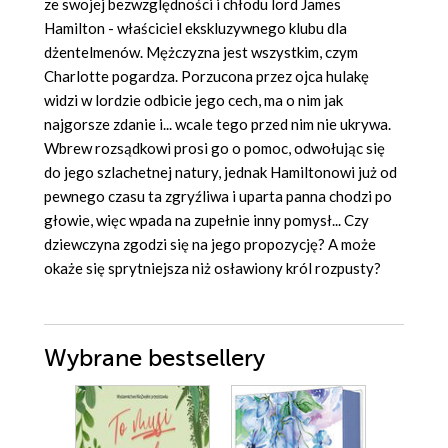
ze swojej bezwzględności i chłodu lord James
Hamilton - właściciel ekskluzywnego klubu dla
dżentelmenów. Mężczyzna jest wszystkim, czym
Charlotte pogardza. Porzucona przez ojca hulakę
widzi w lordzie odbicie jego cech, ma o nim jak
najgorsze zdanie i... wcale tego przed nim nie ukrywa.
Wbrew rozsądkowi prosi go o pomoc, odwołując się
do jego szlachetnej natury, jednak Hamiltonowi już od
pewnego czasu ta zgryźliwa i uparta panna chodzi po
głowie, więc wpada na zupełnie inny pomysł... Czy
dziewczyna zgodzi się na jego propozycję? A może
okaże się sprytniejsza niż osławiony król rozpusty?
Wybrane bestsellery