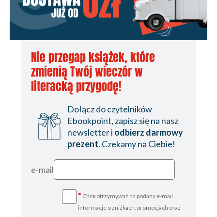
Następnego dnia w Hamiltons Club
Pół godziny później
Kilka godzin później
Nie przegap książek, które
Dwie godziny później
zmienią Twój wieczór w
W tym samym czasie koło sceny
literacką przygodę!
Kilka godzin później w Hamiltons Club
Dołącz do czytelników
Następnego dnia o świcie
Ebookpoint, zapisz się na nasz
Kilka dni później
newsletter i
odbierz darmowy
prezent
. Czekamy na Ciebie!
Następnego dnia, po południu
W tym samym czasie po wschodniej stronie
e-mail
Londynu
*
Chcę otrzymywać na podany e-mail
W tym samym momencie w magazynie
informacje o zniżkach, promocjach oraz
Następnego dnia na śniadaniu