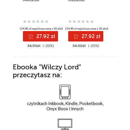
Melisa Bel
(28,90 zł najni
(34,90 zł najniższa cena z 30 dni)
(34,90 zł najniższa cena z 30 dni)
3
27.92 zł
27.92 zł
39.90z
34.90zł
(-20%)
34.90zł
(-20%)
Ebooka
"Wilczy Lord"
przeczytasz na:
czytnikach Inkbook, Kindle, Pocketbook,
Onyx Boox i innych