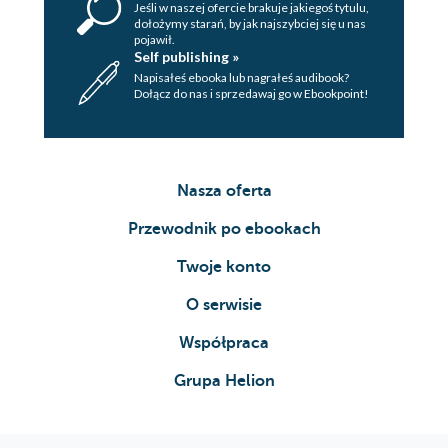
Jeśli w naszej ofercie brakuje jakiegoś tytulu,
dołożymy starań, by jak najszybciej się u nas
pojawił.
Self publishing »
Napisałeś ebooka lub nagrałeś audibook?
Dołącz do nas i sprzedawaj go w Ebookpoint!
Nasza oferta
Przewodnik po ebookach
Twoje konto
O serwisie
Współpraca
Grupa Helion