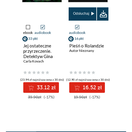
Odsłuchaj
ebook
audiobook
audiobook
audiobook
33 pkt
16 pkt
33 pkt
Jej ostateczne
Pieśń o Rolandzie
Kuszenie
przyrzeczenie.
Autor Nieznany
Cherrie L
Detektyw Gina
Harte. Tom 12
Carla Kovach
(23,94 zł najniższa cena z 30 dni)
(12,90 zł najniższa cena z 30 dni)
(19,90 zł najni
33.12 zł
16.52 zł
3
39.90zł
(-17%)
19.90zł
(-17%)
39.90z