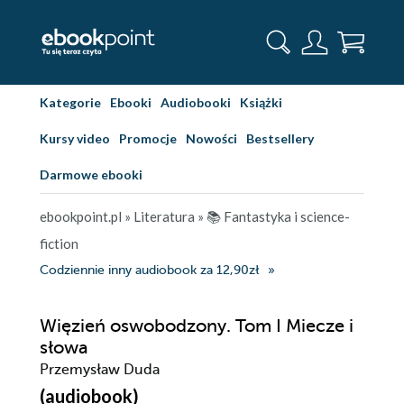
Kategorie
Ebooki
Audiobooki
Książki
Kursy video
Promocje
Nowości
Bestsellery
Darmowe ebooki
ebookpoint.pl
»
Literatura
»
📚 Fantastyka i science-
fiction
Codziennie inny audiobook za 12,90zł
Więzień oswobodzony. Tom I Miecze i
słowa
Przemysław Duda
(audiobook)