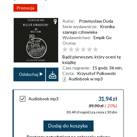
Promocja
Autor:
Przemysław Duda
Serie wydawnicze:
Kronika
szarego człowieka
Wydawnictwo:
Empik Go
Ocena:
Bądź pierwszym, który oceni tę
książkę
Czas nagrania:
15 godz. 36 min.
Czyta:
Krzysztof Polkowski
Odsłuchaj
Audiobook w mp3
31,94 zł
Audiobook mp3
39,90 zł
(-20%)
30,49 zł najniższa cena z 30 dni
Dodaj do koszyka
Dostępny natychmiast po opłaceniu zakupu