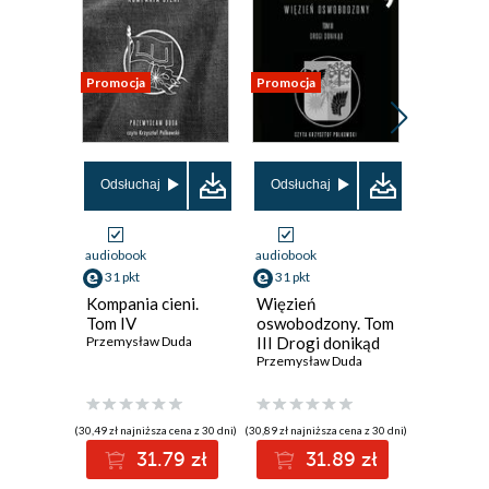
Promocja
Promocja
Promocja
Odsłuchaj
Odsłuchaj
Odsłuch
audiobook
audiobook
audiobook
31 pkt
31 pkt
31 pkt
Kompania cieni.
Więzień
Więzień
Tom IV
oswobodzony. Tom
oswobod
Przemysław Duda
III Drogi donikąd
II Pięć 
Przemysław Duda
tronów
Przemysł
(30,49 zł najniższa cena z 30 dni)
(30,89 zł najniższa cena z 30 dni)
(30,49 zł najni
31.79 zł
31.89 zł
3