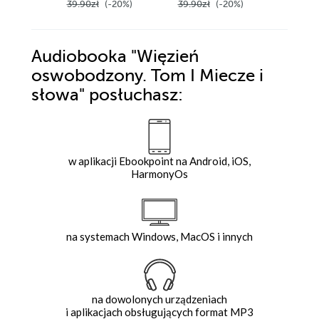
39.90zł
(-20%)
39.90zł
(-20%)
39.90z
Audiobooka
"Więzień
oswobodzony. Tom I Miecze i
słowa"
posłuchasz:
w aplikacji Ebookpoint na Android, iOS,
HarmonyOs
na systemach Windows, MacOS i innych
na dowolonych urządzeniach
i aplikacjach obsługujących format MP3