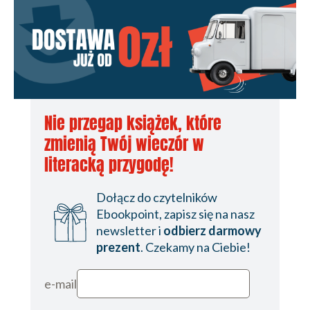
Nie przegap książek, które
zmienią Twój wieczór w
literacką przygodę!
Dołącz do czytelników
Ebookpoint, zapisz się na nasz
newsletter i
odbierz darmowy
prezent
. Czekamy na Ciebie!
e-mail