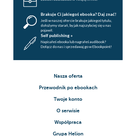
Brakuje Ci jakiegoś ebooka? Daj znać!
Jeśli w naszej ofercie brakuje jakiegoś tytulu,
dołożymy starań, by jak najszybciej się u nas
pojawił.
Self publishing »
Napisałeś ebooka lub nagrałeś audibook?
Dołącz do nas i sprzedawaj go w Ebookpoint!
Nasza oferta
Przewodnik po ebookach
Twoje konto
O serwisie
Współpraca
Grupa Helion