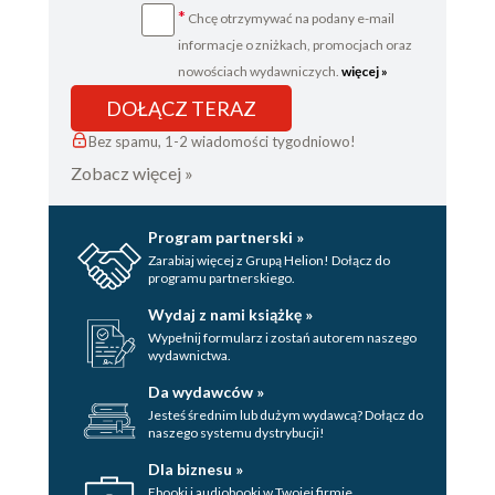
*
Chcę otrzymywać na podany e-mail
informacje o zniżkach, promocjach oraz
nowościach wydawniczych.
więcej »
DOŁĄCZ TERAZ
Bez spamu, 1-2 wiadomości tygodniowo!
Zobacz więcej »
Program partnerski »
Zarabiaj więcej z Grupą Helion! Dołącz do
programu partnerskiego.
Wydaj z nami książkę »
Wypełnij formularz i zostań autorem naszego
wydawnictwa.
Da wydawców »
Jesteś średnim lub dużym wydawcą? Dołącz do
naszego systemu dystrybucji!
Dla biznesu »
Ebooki i audiobooki w Twojej firmie.