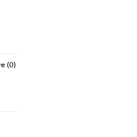
(0)
we