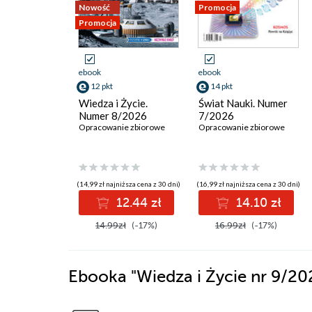
Nowość
Promocja
Promocja
ebook
ebook
12 pkt
14 pkt
Wiedza i Życie.
Świat Nauki. Numer
Numer 8/2026
7/2026
Opracowanie zbiorowe
Opracowanie zbiorowe
(14,99 zł najniższa cena z 30 dni)
(16,99 zł najniższa cena z 30 dni)
12.44 zł
14.10 zł
14.99zł
(-17%)
16.99zł
(-17%)
Ebooka
"Wiedza i Życie nr 9/2