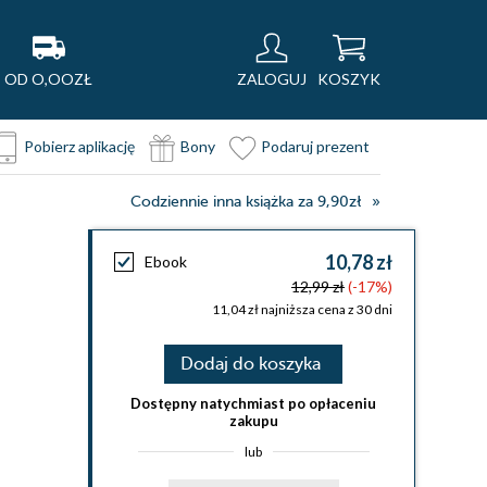
OD O,OOZŁ
ZALOGUJ
KOSZYK
Pobierz aplikację
Bony
Podaruj prezent
Codziennie inna książka za 9,90zł
10,78 zł
Ebook
12,99 zł
(-17%)
11,04 zł najniższa cena z 30 dni
Dodaj do koszyka
Dostępny natychmiast po opłaceniu
zakupu
lub