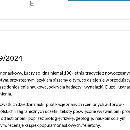
r 9/2024
larnonaukowy. Łączy solidną niemal 100-letnią tradycję z nowoczesn
tym, przystępnym językiem piszemy o tym, co dzieje się w przodując
ze doniesienia naukowe, odkrycia badaczy i wynalazki. Dużo ilustracj
nienia.
ystkich dziedzin nauki, publikacje znanych i cenionych autorów -
olskich i zagranicznych uczelni, teksty poświęcone wyzwaniom i pro
 od astronomii poprzez biologię, fizykę, geologię, naukom ścisłym,
m, recenzje książek popularnonaukowych, felietony.