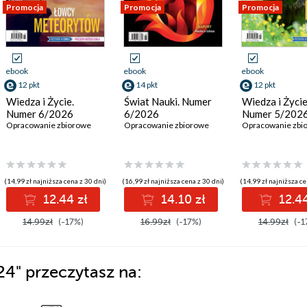
Promocja
Promocja
Promocja
ebook
ebook
ebook
12 pkt
14 pkt
12 pkt
Wiedza i Życie.
Świat Nauki. Numer
Wiedza i Życie
Numer 6/2026
6/2026
Numer 5/202
Opracowanie zbiorowe
Opracowanie zbiorowe
Opracowanie zbi
(14,99 zł najniższa cena z 30 dni)
(16,99 zł najniższa cena z 30 dni)
(14,99 zł najniższa ce
12.44 zł
14.10 zł
12.44
14.99zł
(-17%)
16.99zł
(-17%)
14.99zł
(-1
024"
przeczytasz na: