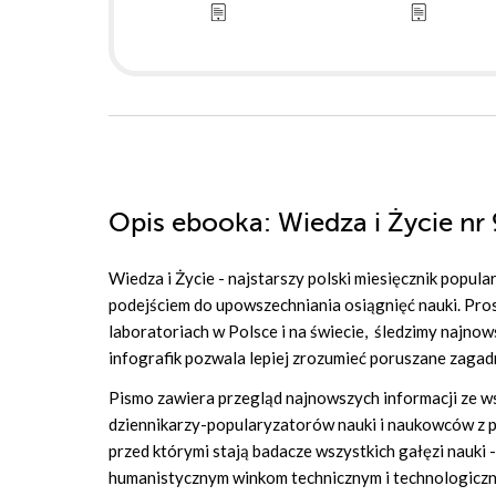
Opis
ebooka
: Wiedza i Życie n
Wiedza i Życie - najstarszy polski miesięcznik popu
podejściem do upowszechniania osiągnięć nauki. Pros
laboratoriach w Polsce i na świecie, śledzimy najnows
infografik pozwala lepiej zrozumieć poruszane zagad
Pismo zawiera przegląd najnowszych informacji ze wsz
dziennikarzy-popularyzatorów nauki i naukowców z p
przed którymi stają badacze wszystkich gałęzi nauki -
humanistycznym winkom technicznym i technologiczny