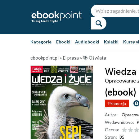
Kategorie
Ebooki
Audiobooki
Książki
Kursy v
ebookpoint.pl
»
E-prasa
»
📚 Oświata
Wiedza 
Opracowanie 
(ebook)
Promocja
Autor:
Opracow
Wydawnictwo:
P
Ocena:
Stron:
85