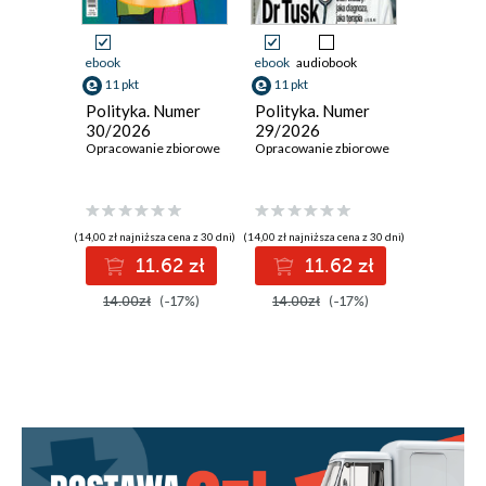
ebook
ebook
audiobook
ebook
11 pkt
11 pkt
11 pkt
Polityka. Numer
Polityka. Numer
Polityka
30/2026
29/2026
28/202
Opracowanie zbiorowe
Opracowanie zbiorowe
Opracowan
(14,00 zł najniższa cena z 30 dni)
(14,00 zł najniższa cena z 30 dni)
(14,00 zł najni
11.62 zł
11.62 zł
1
14.00zł
(-17%)
14.00zł
(-17%)
14.00z