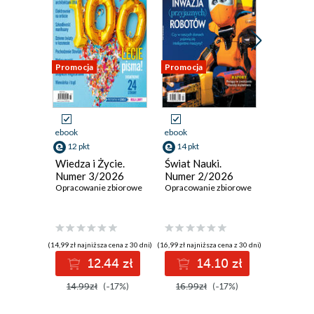
Promocja
Promocja
Promocja
ebook
ebook
ebook
12 pkt
14 pkt
12 pkt
Wiedza i Życie.
Świat Nauki.
Wiedza i
Numer 3/2026
Numer 2/2026
Numer 
Opracowanie zbiorowe
Opracowanie zbiorowe
Opracowan
(14,99 zł najniższa cena z 30 dni)
(16,99 zł najniższa cena z 30 dni)
(14,99 zł najni
12.44 zł
14.10 zł
1
14.99zł
(-17%)
16.99zł
(-17%)
14.99z