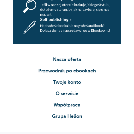
Jeśli w naszej ofercie brakuje jakiegoś tytulu,
dołożymy starań, by jak najszybciej się u nas
pojawił.
Self publishing »
Napisałeś ebooka lub nagrałeś audibook?
Dołącz do nas i sprzedawaj go w Ebookpoint!
Nasza oferta
Przewodnik po ebookach
Twoje konto
O serwisie
Współpraca
Grupa Helion