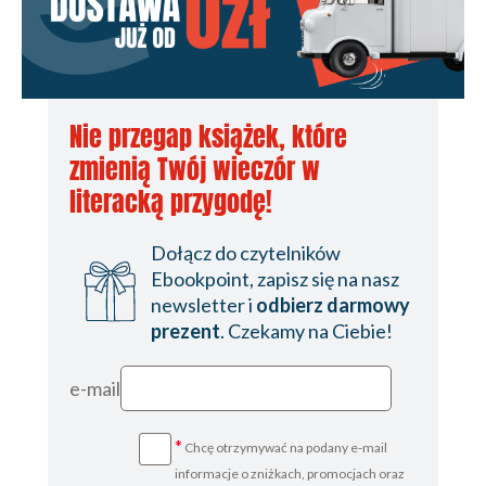
Nie przegap książek, które
zmienią Twój wieczór w
literacką przygodę!
Dołącz do czytelników
Ebookpoint, zapisz się na nasz
newsletter i
odbierz darmowy
prezent
. Czekamy na Ciebie!
e-mail
*
Chcę otrzymywać na podany e-mail
informacje o zniżkach, promocjach oraz