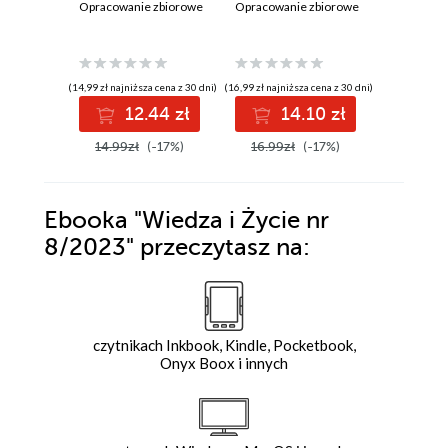
Opracowanie zbiorowe
Opracowanie zbiorowe
Opracowan
(14,99 zł najniższa cena z 30 dni)
(16,99 zł najniższa cena z 30 dni)
(14,99 zł najni
12.44 zł
14.10 zł
1
14.99zł
(-17%)
16.99zł
(-17%)
14.99z
Ebooka
"Wiedza i Życie nr
8/2023"
przeczytasz na:
czytnikach Inkbook, Kindle, Pocketbook,
Onyx Boox i innych