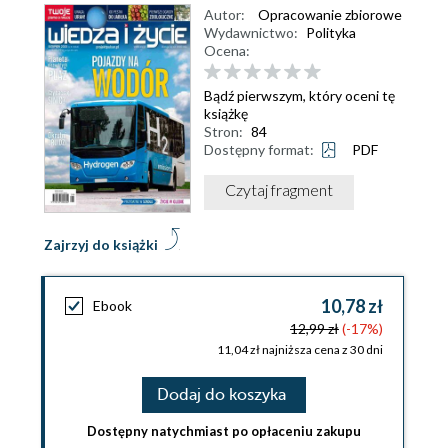
Autor:
Opracowanie zbiorowe
Wydawnictwo:
Polityka
Ocena:
Bądź pierwszym, który oceni tę
książkę
Stron:
84
Dostępny format:
PDF
Czytaj fragment
Zajrzyj do książki
10,78 zł
Ebook
12,99 zł
(-17%)
11,04 zł najniższa cena z 30 dni
Dodaj do koszyka
Dostępny natychmiast po opłaceniu zakupu