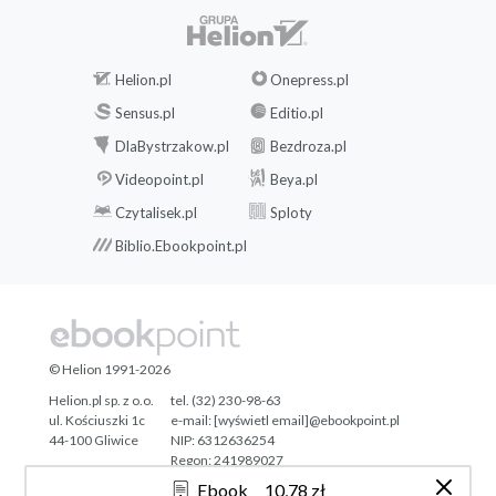
Helion.pl
Onepress.pl
Sensus.pl
Editio.pl
DlaBystrzakow.pl
Bezdroza.pl
Videopoint.pl
Beya.pl
Czytalisek.pl
Sploty
Biblio.Ebookpoint.pl
© Helion 1991-2026
Helion.pl sp. z o.o.
tel. (32) 230-98-63
ul. Kościuszki 1c
e-mail:
[wyświetl email]@ebookpoint.pl
44-100 Gliwice
NIP: 6312636254
Regon: 241989027
Ebook
10,78 zł
Designed with ♥ by
Tonik.pl