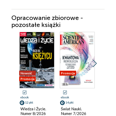
Opracowanie zbiorowe -
pozostałe książki
Nowość
Promocja
Promocja
Promocja
ebook
ebook
ebook
12 pkt
14 pkt
12 pkt
Wiedza i Życie.
Świat Nauki.
Wiedza i
Numer 8/2026
Numer 7/2026
Numer 