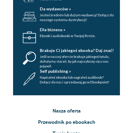
Da wydawców »
Jesteś średnim lub dużym wydawcą? Dołącz do
naszego systemu dystrybucji!
Dla biznesu »
Ebooki i audiobooki w Twojej firmie.
Brakuje Ci jakiegoś ebooka? Daj znać!
Jeśli w naszej ofercie brakuje jakiegoś tytulu,
dołożymy starań, by jak najszybciej się u nas
pojawił.
Self publishing »
Napisałeś ebooka lub nagrałeś audibook?
Dołącz do nas i sprzedawaj go w Ebookpoint!
Nasza oferta
Przewodnik po ebookach