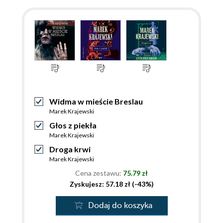
Widma w mieście Breslau
Marek Krajewski
Głos z piekła
Marek Krajewski
Droga krwi
Marek Krajewski
Cena zestawu:
75.79 zł
Zyskujesz: 57.18 zł (-43%)
Dodaj do koszyka