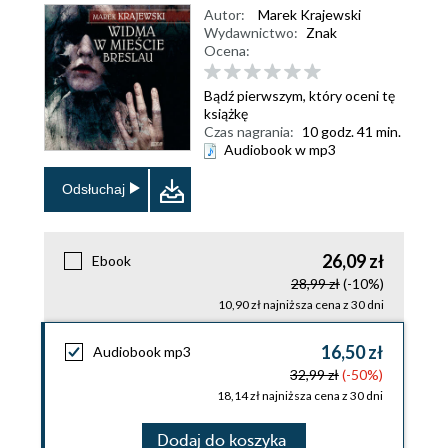
Autor:
Marek Krajewski
Wydawnictwo:
Znak
Ocena:
Bądź pierwszym, który oceni tę
książkę
Czas nagrania:
10 godz. 41 min.
Audiobook w mp3
Odsłuchaj
26,09 zł
Ebook
28,99 zł
(-10%)
10,90 zł najniższa cena z 30 dni
16,50 zł
Audiobook mp3
32,99 zł
(-50%)
18,14 zł najniższa cena z 30 dni
Dodaj do koszyka