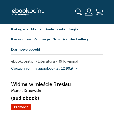
Kategorie
Ebooki
Audiobooki
Książki
Kursy video
Promocje
Nowości
Bestsellery
Darmowe ebooki
ebookpoint.pl
»
Literatura
»
📚 Kryminał
Codziennie inny audiobook za 12,90zł
Widma w mieście Breslau
Marek Krajewski
(audiobook)
Promocja