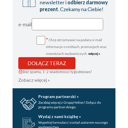
newsletter i
odbierz darmowy
prezent
. Czekamy na Ciebie!
e-mail
*
Chcę otrzymywać na podany e-mail
informacje o zniżkach, promocjach oraz
nowościach wydawniczych.
więcej »
DOŁĄCZ TERAZ
Bez spamu, 1-2 wiadomości tygodniowo!
Zobacz więcej »
Program partnerski »
Zarabiaj więcej z Grupą Helion! Dołącz do
programu partnerskiego.
Wydaj z nami książkę »
Wypełnij formularz i zostań autorem naszego
wydawnictwa.