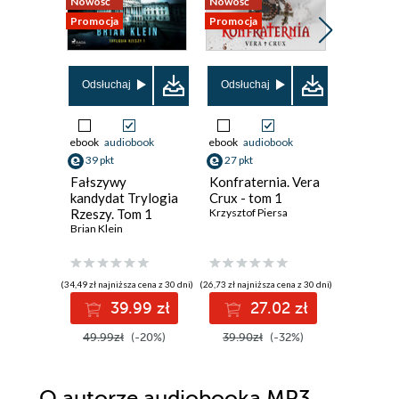
Nowość
Nowość
Nowość
Promocja
Promocja
Promocja
Odsłuchaj
Odsłuchaj
Odsłuch
ebook
audiobook
ebook
audiobook
ebook
aud
39 pkt
27 pkt
42 pkt
Fałszywy
Konfraternia. Vera
Cisza, kt
kandydat Trylogia
Crux - tom 1
Emilia Sze
Rzeszy. Tom 1
Krzysztof Piersa
Brian Klein
(34,49 zł najniższa cena z 30 dni)
(26,73 zł najniższa cena z 30 dni)
(34,39 zł najni
39.99 zł
27.02 zł
4
49.99zł
(-20%)
39.90zł
(-32%)
52.90z
O autorze
audiobooka MP3