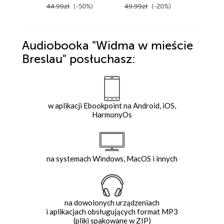
44.99zł
(-50%)
49.99zł
(-20%)
44.99z
Audiobooka
"Widma w mieście
Breslau"
posłuchasz:
w aplikacji Ebookpoint na Android, iOS,
HarmonyOs
na systemach Windows, MacOS i innych
na dowolonych urządzeniach
i aplikacjach obsługujących format MP3
(pliki spakowane w ZIP)