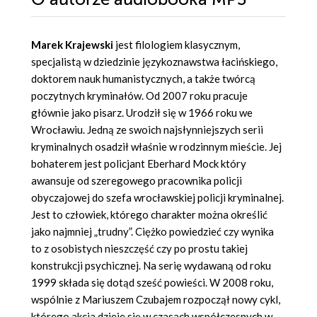
Marek Krajewski
jest filologiem klasycznym,
specjalistą w dziedzinie językoznawstwa łacińskiego,
doktorem nauk humanistycznych, a także twórcą
poczytnych kryminałów. Od 2007 roku pracuje
głównie jako pisarz. Urodził się w 1966 roku we
Wrocławiu. Jedną ze swoich najsłynniejszych serii
kryminalnych osadził właśnie w rodzinnym mieście. Jej
bohaterem jest policjant Eberhard Mock który
awansuje od szeregowego pracownika policji
obyczajowej do szefa wrocławskiej policji kryminalnej.
Jest to człowiek, którego charakter można określić
jako najmniej „trudny”. Ciężko powiedzieć czy wynika
to z osobistych nieszczęść czy po prostu takiej
konstrukcji psychicznej. Na serię wydawaną od roku
1999 składa się dotąd sześć powieści.
W 2008 roku,
wspólnie z Mariuszem Czubajem rozpoczął nowy cykl,
którego akcja dzieje się w czasach współczesnych w