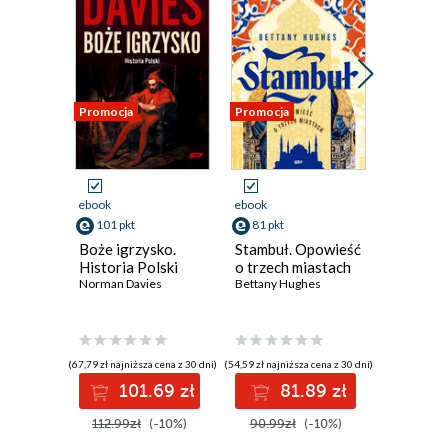
Promocja
Promocja
Promocja
Odsłuch
ebook
aud
ebook
ebook
49 pkt
101 pkt
81 pkt
Synek ks
Boże igrzysko.
Stambuł. Opowieść
Kaczkow
Historia Polski
o trzech miastach
Patryk Gal
Norman Davies
Bettany Hughes
(42,39 zł najni
(67,79 zł najniższa cena z 30 dni)
(54,59 zł najniższa cena z 30 dni)
4
101.69 zł
81.89 zł
54.99z
112.99zł
(-10%)
90.99zł
(-10%)