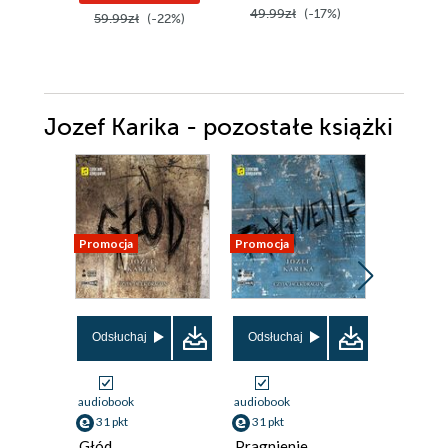
49.99zł
(-17%)
49.99z
59.99zł
(-22%)
Jozef Karika - pozostałe książki
Promocja
Promocja
Promocja
Odsłuchaj
Odsłuchaj
Odsłuch
audiobook
audiobook
audiobook
31 pkt
31 pkt
23 pkt
Głód
Pragnienie
Szczelin