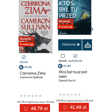
Nowość
Nowość
Promocja
Promocja
Nowość
Promocja
Odsłuchaj
Odsłuch
ebook
audiobook
ebook
aud
ebook
41 pkt
38 pkt
46 pkt
Ktoś był tu przed
Białe T
Czerwona Zima
nami
Marta Zab
Cameron Sullivan
Daniel Hurst
(49,99 zł najniższa cena z 30 dni)
(38,49 zł najni
(41,99 zł najniższa cena z 30 dni)
41.49 zł
3
46.79 zł