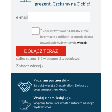
prezent
. Czekamy na Ciebie!
e-mail
*
Chcę otrzymywać na podany e-mail
informacje o zniżkach, promocjach oraz
nowościach wydawniczych.
więcej »
DOŁĄCZ TERAZ
Bez spamu, 1-2 wiadomości tygodniowo!
Zobacz więcej »
Program partnerski »
Zarabiaj więcej z Grupą Helion! Dołącz do
programu partnerskiego.
Wydaj z nami książkę »
Wypełnij formularz i zostań autorem naszego
wydawnictwa.