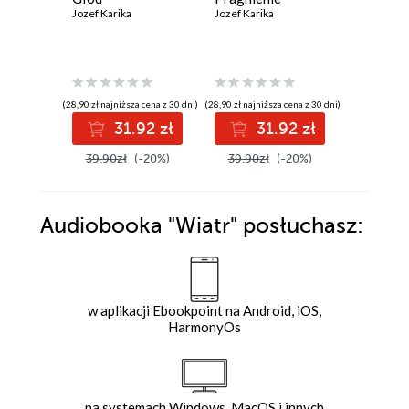
Jozef Karika
Jozef Karika
Jozef Kari
(28,90 zł najniższa cena z 30 dni)
(28,90 zł najniższa cena z 30 dni)
(21,90 zł najni
31.92 zł
31.92 zł
2
39.90zł
(-20%)
39.90zł
(-20%)
29.95z
Audiobooka
"Wiatr"
posłuchasz:
w aplikacji Ebookpoint na Android, iOS,
HarmonyOs
na systemach Windows, MacOS i innych