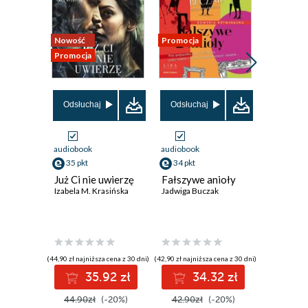
Nowość
Promocja
Promocja
Promocja
Odsłuchaj
Odsłuchaj
Odsłuch
audiobook
audiobook
audiobook
35 pkt
34 pkt
35 pkt
Już Ci nie uwierzę
Fałszywe anioły
Szklana 
Izabela M. Krasińska
Jadwiga Buczak
Katarzyna 
(44,90 zł najniższa cena z 30 dni)
(42,90 zł najniższa cena z 30 dni)
(43,90 zł najni
35.92 zł
34.32 zł
3
44.90zł
(-20%)
42.90zł
(-20%)
43.90z