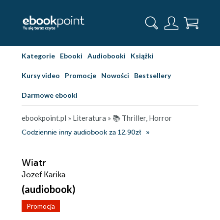
Kategorie
Ebooki
Audiobooki
Książki
Kursy video
Promocje
Nowości
Bestsellery
Darmowe ebooki
ebookpoint.pl
»
Literatura
»
📚 Thriller, Horror
Codziennie inny audiobook za 12,90zł
Wiatr
Jozef Karika
(audiobook)
Promocja