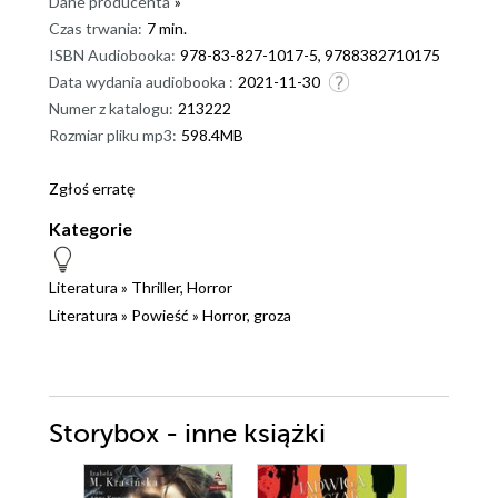
Dane producenta
»
Czas trwania:
7 min.
ISBN Audiobooka:
978-83-827-1017-5, 9788382710175
Data wydania audiobooka :
2021-11-30
Numer z katalogu:
213222
Rozmiar pliku mp3:
598.4MB
Zgłoś erratę
Kategorie
Literatura
»
Thriller, Horror
Literatura
»
Powieść
»
Horror, groza
Storybox - inne książki