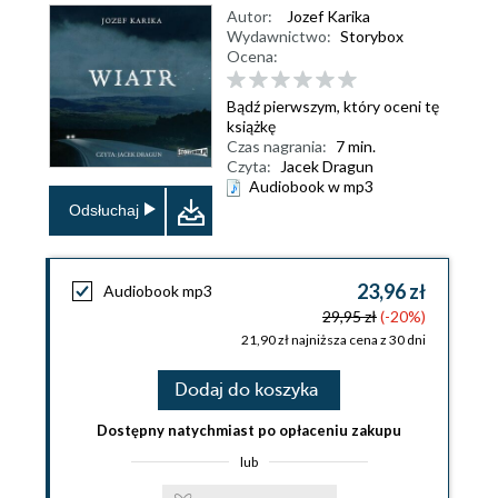
Autor:
Jozef Karika
Wydawnictwo:
Storybox
Ocena:
Bądź pierwszym, który oceni tę
książkę
Czas nagrania:
7 min.
Czyta:
Jacek Dragun
Audiobook w mp3
Odsłuchaj
23,96 zł
Audiobook mp3
29,95 zł
(-20%)
21,90 zł najniższa cena z 30 dni
Dodaj do koszyka
Dostępny natychmiast po opłaceniu zakupu
lub