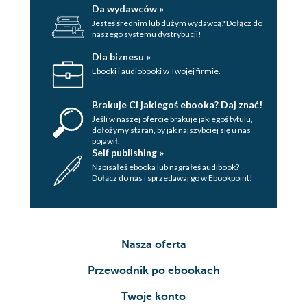
Da wydawców »
Jesteś średnim lub dużym wydawcą? Dołącz do
naszego systemu dystrybucji!
Dla biznesu »
Ebooki i audiobooki w Twojej firmie.
Brakuje Ci jakiegoś ebooka? Daj znać!
Jeśli w naszej ofercie brakuje jakiegoś tytulu,
dołożymy starań, by jak najszybciej się u nas
pojawił.
Self publishing »
Napisałeś ebooka lub nagrałeś audibook?
Dołącz do nas i sprzedawaj go w Ebookpoint!
Nasza oferta
Przewodnik po ebookach
Twoje konto