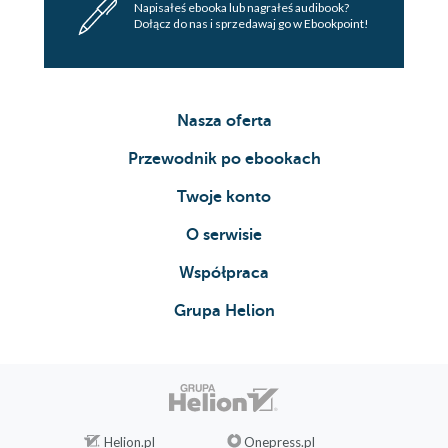
Napisałeś ebooka lub nagrałeś audibook?
Dołącz do nas i sprzedawaj go w Ebookpoint!
Nasza oferta
Przewodnik po ebookach
Twoje konto
O serwisie
Współpraca
Grupa Helion
Helion.pl
Onepress.pl