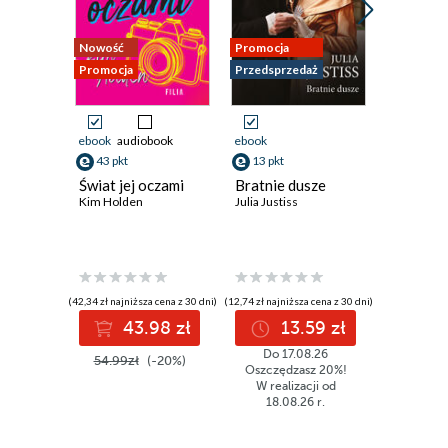
Nowość
Promocja
Nowość
Promocja
Przedsprzedaż
Promocja
ebook
audiobook
ebook
ebook
aud
43 pkt
13 pkt
43 pkt
Świat jej oczami
Bratnie dusze
Związek 
Kim Holden
Julia Justiss
minute 
pakiecie
Marcelina
(42,34 zł najniższa cena z 30 dni)
(12,74 zł najniższa cena z 30 dni)
(36,17 zł najni
43.98 zł
13.59 zł
4
Do 17.08.26
54.99zł
(-20%)
53.99z
Oszczędzasz 20%!
W realizacji od
18.08.26 r.