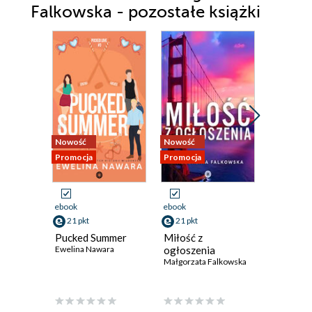
Falkowska - pozostałe książki
Nowość
Nowość
Promocja
Promocja
Promocja
ebook
ebook
ebook
21 pkt
21 pkt
21 pkt
Pucked Summer
Miłość z
Catchin
Ewelina Nawara
ogłoszenia
Ewelina N
Małgorzata Falkowska