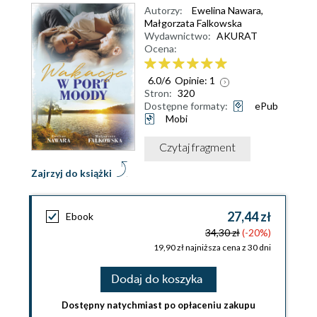
Autorzy:
Ewelina Nawara
,
Małgorzata Falkowska
Wydawnictwo:
AKURAT
Ocena:
6.0
/
6
Opinie:
1
Stron:
320
Dostępne formaty:
ePub
Mobi
Czytaj fragment
Zajrzyj do książki
27,44 zł
Ebook
34,30 zł
(-20%)
19,90 zł najniższa cena z 30 dni
Dodaj do koszyka
Dostępny natychmiast po opłaceniu zakupu