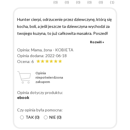
(0)
(0)
(0)
(0)
(0)
(1)
Hunter cierpi, odrzucenie przez dziewczynę, którą się
kocha, boli, a jeśli jeszcze ta dziewczyna wychodzi za
twojego kuzyna, to już całkowita masakra. Poszedł
na ślub Logana i Abigail, jednak dość szybko się z
Rozwiń »
niego ulotnił i trafił do pewnego baru. Tam spotyka
Opinia: Mama, żona - KOBIETA
Carolinę. Kobieta, wracając wcześniej do domu, nie
Opinia dodana: 2022-06-18
spodziewa się tego, co zastanie. Mężczyzna, z którym
Ocena: 6
wiązała swoją, przyszłość ją zdradził, a na dodatek on
Opinia
nie widzi w tym problemu, wszelką winę zrzucając na
niepotwierdzona
zakupem
Carolinę. On ze złamanym sercem, ona po zdradzie
przez mężczyznę, z którym wiązała przyszłość. Kilka
Opinia dotyczy produktu:
wspólnych chwil, jednak wspólna noc i każde poszło
ebook
w swoją stronę, a przynajmniej taki był plan. Życie
jednak spłatało im figla, a namiętna noc zostawiła po
Czy opinia była pomocna:
sobie ślad. Czy znajomość, która miała być tylko
TAK
(
0
)
NIE
(
0
)
jednorazową przygodą, może przerodzić się w coś