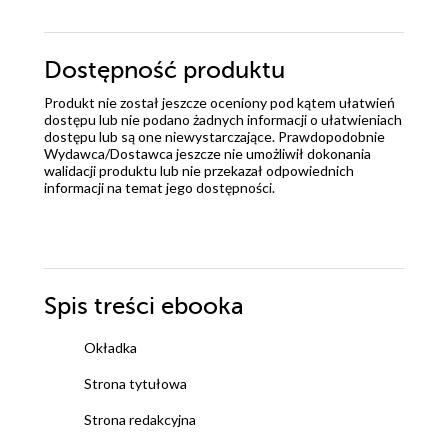
szlachetny, przystojny strażak. Jego po prostu nie da
się nie lubić, zawsze najpierw myśli o innych a dopiero
później o sobie. Wakacje w Port Moody to świetna
Dostępność produktu
książka, którą z przyjemnością polecam. Recenzja
Produkt nie został jeszcze oceniony pod kątem ułatwień
pojawiła się również na moim blogu
dostępu lub nie podano żadnych informacji o ułatwieniach
dostępu lub są one niewystarczające. Prawdopodobnie
Wydawca/Dostawca jeszcze nie umożliwił dokonania
walidacji produktu lub nie przekazał odpowiednich
informacji na temat jego dostępności.
Spis treści
ebooka
Okładka
Strona tytułowa
Strona redakcyjna