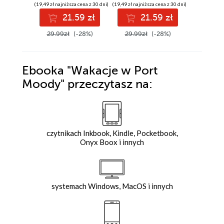
(19,49 zł najniższa cena z 30 dni)
(19,49 zł najniższa cena z 30 dni)
(19,49 zł najni
21.59 zł
21.59 zł
2
29.99zł
(-28%)
29.99zł
(-28%)
29.99z
Ebooka
"Wakacje w Port
Moody"
przeczytasz na:
czytnikach Inkbook, Kindle, Pocketbook,
Onyx Boox i innych
systemach Windows, MacOS i innych