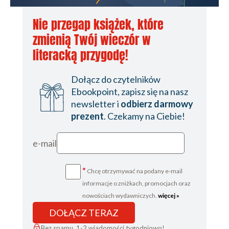
Port Moody, 22 maja
Nie przegap książek, które
Port Moody/Vancouver, 22 maja
zmienią Twój wieczór w
Port Moody/Vancouver, 22 maja
literacką przygodę!
Port Moody, 23 maja
Dołącz do czytelników
Port Moody, 23 maja
Ebookpoint, zapisz się na nasz
Port Moody, 25 października
newsletter i
odbierz darmowy
prezent
. Czekamy na Ciebie!
Port Moody, 8 listopada
PODZIĘKOWANIA
e-mail
Wydawca
*
Chcę otrzymywać na podany e-mail
informacje o zniżkach, promocjach oraz
nowościach wydawniczych.
więcej »
DOŁĄCZ TERAZ
Bez spamu, 1-2 wiadomości tygodniowo!