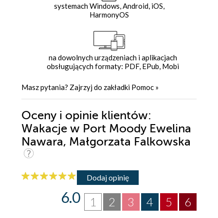
systemach Windows, Android, iOS,
HarmonyOS
na dowolnych urządzeniach i aplikacjach
obsługujących formaty: PDF, EPub, Mobi
Masz pytania? Zajrzyj do zakładki
Pomoc
»
Oceny i opinie klientów:
Wakacje w Port Moody Ewelina
Nawara, Małgorzata Falkowska
Dodaj opinię
6.0
1
2
3
4
5
6