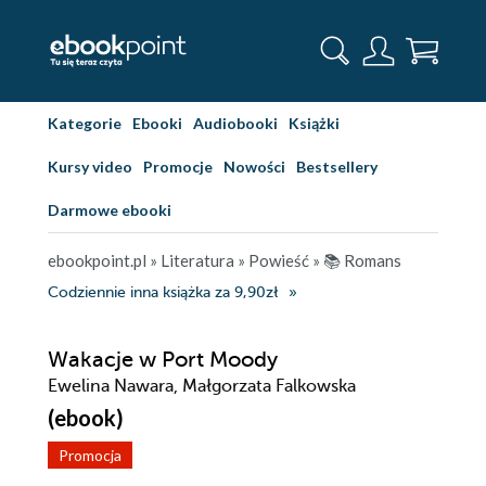
Kategorie
Ebooki
Audiobooki
Książki
Kursy video
Promocje
Nowości
Bestsellery
Darmowe ebooki
ebookpoint.pl
»
Literatura
»
Powieść
»
📚 Romans
Codziennie inna książka za 9,90zł
Wakacje w Port Moody
Ewelina Nawara, Małgorzata Falkowska
(ebook)
Promocja