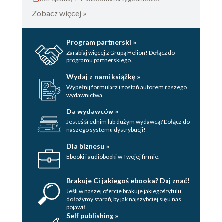
Zobacz więcej »
Program partnerski »
Zarabiaj więcej z Grupą Helion! Dołącz do
programu partnerskiego.
Wydaj z nami książkę »
Wypełnij formularz i zostań autorem naszego
wydawnictwa.
Da wydawców »
Jesteś średnim lub dużym wydawcą? Dołącz do
naszego systemu dystrybucji!
Dla biznesu »
Ebooki i audiobooki w Twojej firmie.
Brakuje Ci jakiegoś ebooka? Daj znać!
Jeśli w naszej ofercie brakuje jakiegoś tytulu,
dołożymy starań, by jak najszybciej się u nas
pojawił.
Self publishing »