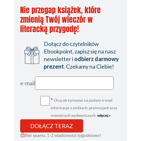
Nie przegap książek, które
zmienią Twój wieczór w
literacką przygodę!
Dołącz do czytelników
Ebookpoint, zapisz się na nasz
newsletter i
odbierz darmowy
prezent
. Czekamy na Ciebie!
e-mail
*
Chcę otrzymywać na podany e-mail
informacje o zniżkach, promocjach oraz
nowościach wydawniczych.
więcej »
DOŁĄCZ TERAZ
Bez spamu, 1-2 wiadomości tygodniowo!