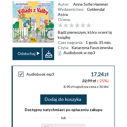
Autor:
Anne Sofie Hammer
Wydawnictwo:
Gyldendal
Astra
Ocena:
Bądź pierwszym, który oceni tę
książkę
Czas nagrania:
1 godz. 35 min.
Czyta:
Katarzyna Faszczewska
Audiobook w mp3
Odsłuchaj
17,24 zł
Audiobook mp3
22,99 zł
(-25%)
8,90 zł najniższa cena z 30 dni
Dodaj do koszyka
Dostępny natychmiast po opłaceniu zakupu
lub