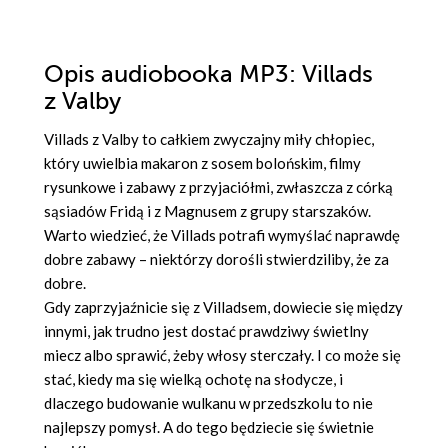
Opis
audiobooka MP3
: Villads
z Valby
Villads z Valby to całkiem zwyczajny miły chłopiec,
który uwielbia makaron z sosem bolońskim, filmy
rysunkowe i zabawy z przyjaciółmi, zwłaszcza z córką
sąsiadów Fridą i z Magnusem z grupy starszaków.
Warto wiedzieć, że Villads potrafi wymyślać naprawdę
dobre zabawy – niektórzy dorośli stwierdziliby, że za
dobre.
Gdy zaprzyjaźnicie się z Villadsem, dowiecie się między
innymi, jak trudno jest dostać prawdziwy świetlny
miecz albo sprawić, żeby włosy sterczały. I co może się
stać, kiedy ma się wielką ochotę na słodycze, i
dlaczego budowanie wulkanu w przedszkolu to nie
najlepszy pomysł. A do tego będziecie się świetnie