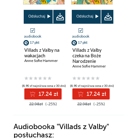
Odsłuchaj
Odsłuchaj
Odsłuch
audiobook
audiobook
audiobook
17 pkt
17 pkt
17 pkt
Villads z Valby na
Villads z Valby
Villads z
wakacjach
czeka na Boże
idzie do
Anne Sofie Hammer
Narodzenie
Anne Sof
Anne Sofie Hammer
(8,90 zł najniższa cena z 30 dni)
(8,90 zł najniższa cena z 30 dni)
(8,90 zł najniż
17.24 zł
17.24 zł
1
22.98zł
(-25%)
22.98zł
(-25%)
23.00z
Audiobooka
"Villads z Valby"
posłuchasz: