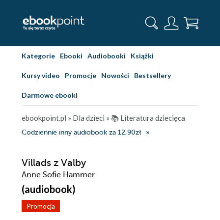
Kategorie
Ebooki
Audiobooki
Książki
Kursy video
Promocje
Nowości
Bestsellery
Darmowe ebooki
ebookpoint.pl
»
Dla dzieci
»
📚 Literatura dziecięca
Codziennie inny audiobook za 12,90zł
Villads z Valby
Anne Sofie Hammer
(audiobook)
Promocja