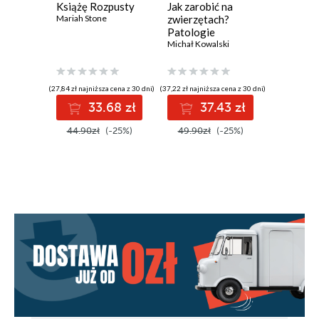
Książę Rozpusty
Jak zarobić na
Książę 
Mariah Stone
zwierzętach?
Mariah St
Patologie
petbiznesu
Michał Kowalski
(27,84 zł najniższa cena z 30 dni)
(37,22 zł najniższa cena z 30 dni)
(27,84 zł najni
33.68 zł
37.43 zł
3
44.90zł
(-25%)
49.90zł
(-25%)
44.90z