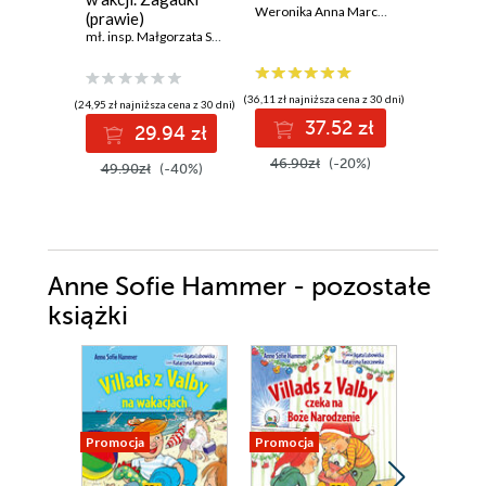
Weronika Anna Marczak
tajemnic
(prawie)
Agnieszka
kryminalne
mł. insp. Małgorzata Sokołowska
(36,11 zł najniższa cena z 30 dni)
(23,99 zł najni
(24,95 zł najniższa cena z 30 dni)
37.52 zł
2
29.94 zł
46.90zł
(-20%)
31.99z
49.90zł
(-40%)
Anne Sofie Hammer - pozostałe
książki
Promocja
Promocja
Promocja