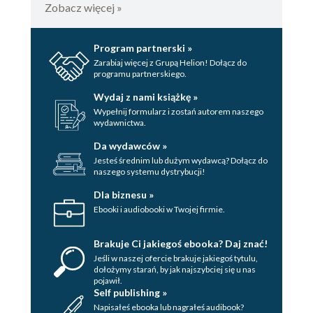
Zobacz więcej »
Program partnerski »
Zarabiaj więcej z Grupą Helion! Dołącz do
programu partnerskiego.
Wydaj z nami książkę »
Wypełnij formularz i zostań autorem naszego
wydawnictwa.
Da wydawców »
Jesteś średnim lub dużym wydawcą? Dołącz do
naszego systemu dystrybucji!
Dla biznesu »
Ebooki i audiobooki w Twojej firmie.
Brakuje Ci jakiegoś ebooka? Daj znać!
Jeśli w naszej ofercie brakuje jakiegoś tytulu,
dołożymy starań, by jak najszybciej się u nas
pojawił.
Self publishing »
Napisałeś ebooka lub nagrałeś audibook?