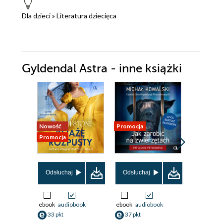
Dla dzieci
»
Literatura dziecięca
Gyldendal Astra - inne książki
Nowość
Promocja
Promocja
Promocja
Odsłuchaj
Odsłuchaj
Odsłuch
ebook
audiobook
ebook
audiobook
ebook
aud
33 pkt
37 pkt
33 pkt