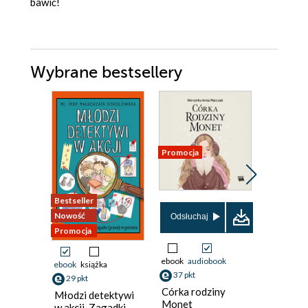
bawić!
Wybrane bestsellery
Promocja
Promocja
Bestseller
Nowość
Odsłuchaj
Odsłuch
Promocja
ebook
audiobook
ebook
aud
ebook
książka
37 pkt
26 pkt
29 pkt
Córka rodziny
Mazursc
Młodzi detektywi
Monet
podróży
w akcji. Zagadki