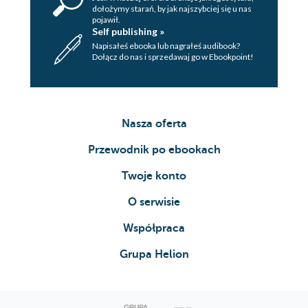
dołożymy starań, by jak najszybciej się u nas
pojawił.
Self publishing »
Napisałeś ebooka lub nagrałeś audibook?
Dołącz do nas i sprzedawaj go w Ebookpoint!
Nasza oferta
Przewodnik po ebookach
Twoje konto
O serwisie
Współpraca
Grupa Helion