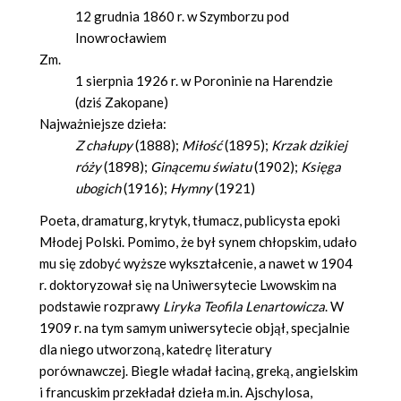
12 grudnia 1860 r. w Szymborzu pod
Inowrocławiem
Zm.
1 sierpnia 1926 r. w Poroninie na Harendzie
(dziś Zakopane)
Najważniejsze dzieła:
Z chałupy
(1888);
Miłość
(1895);
Krzak dzikiej
róży
(1898);
Ginącemu światu
(1902);
Księga
ubogich
(1916);
Hymny
(1921)
Poeta, dramaturg, krytyk, tłumacz, publicysta epoki
Młodej Polski. Pomimo, że był synem chłopskim, udało
mu się zdobyć wyższe wykształcenie, a nawet w 1904
r. doktoryzował się na Uniwersytecie Lwowskim na
podstawie rozprawy
Liryka Teofila Lenartowicza
. W
1909 r. na tym samym uniwersytecie objął, specjalnie
dla niego utworzoną, katedrę literatury
porównawczej. Biegle władał łaciną, greką, angielskim
i francuskim przekładał dzieła m.in. Ajschylosa,