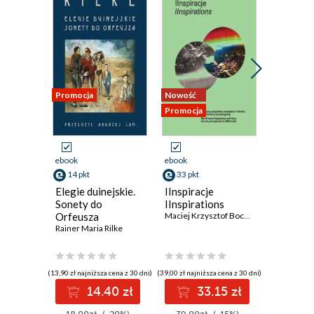
Promocja
Nowość
Nowość
Promocja
ebook
ebook
ebook
14 pkt
33 pkt
3 pkt
Elegie duinejskie.
IInspiracje
przekwit
Sonety do
IInspirations
tancerk
Orfeusza
Maciej Krzysztof Bochnak
Rainer Maria Rilke
(13,90 zł najniższa cena z 30 dni)
(39,00 zł najniższa cena z 30 dni)
14.40 zł
33.15 zł
3