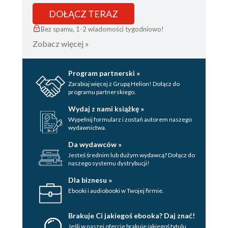
DOŁĄCZ TERAZ
Bez spamu, 1-2 wiadomości tygodniowo!
Zobacz więcej »
Program partnerski »
Zarabiaj więcej z Grupą Helion! Dołącz do
programu partnerskiego.
Wydaj z nami książkę »
Wypełnij formularz i zostań autorem naszego
wydawnictwa.
Da wydawców »
Jesteś średnim lub dużym wydawcą? Dołącz do
naszego systemu dystrybucji!
Dla biznesu »
Ebooki i audiobooki w Twojej firmie.
Brakuje Ci jakiegoś ebooka? Daj znać!
Jeśli w naszej ofercie brakuje jakiegoś tytulu,