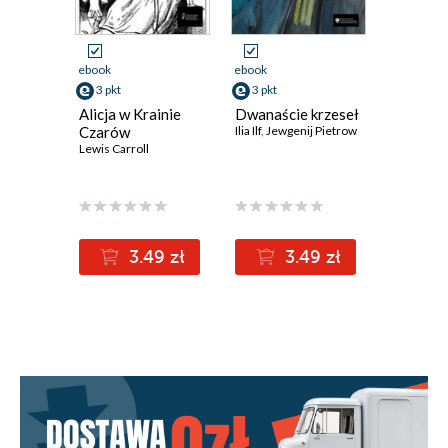
ebook
ebook
ebook
3 pkt
3 pkt
3 pkt
Alicja w Krainie
Dwanaście krzeseł
Dziwne l
Czarów
Ilia Ilf
,
Jewgenij Pietrow
Eyre
Lewis Carroll
Charlotte 
3.49 zł
3.49 zł
3