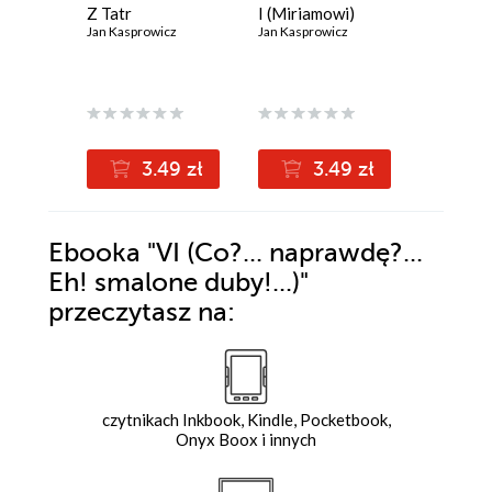
Z Tatr
I (Miriamowi)
Na szczy
Jan Kasprowicz
Jan Kasprowicz
Jan Kaspr
3.49 zł
3.49 zł
3
Ebooka
"VI (Co?... naprawdę?...
Eh! smalone duby!...)"
przeczytasz na:
czytnikach Inkbook, Kindle, Pocketbook,
Onyx Boox i innych