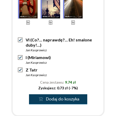
VI (Co?... naprawdę?... Eh! smalone
duby!...)
Jan Kasprowicz
I (Miriamowi)
Jan Kasprowicz
Z Tatr
Jan Kasprowicz
Cena zestawu:
9.74 zł
Zyskujesz: 0.73 zł (-7%)
Dodaj do koszyka