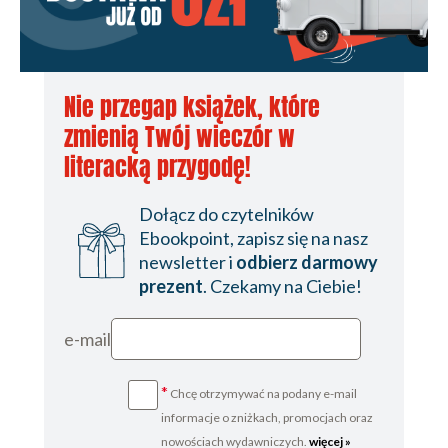
Nie przegap książek, które
zmienią Twój wieczór w
literacką przygodę!
Dołącz do czytelników
Ebookpoint, zapisz się na nasz
newsletter i
odbierz darmowy
prezent
. Czekamy na Ciebie!
e-mail
*
Chcę otrzymywać na podany e-mail
informacje o zniżkach, promocjach oraz
nowościach wydawniczych.
więcej »