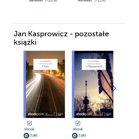
18.00zł
(-20%)
39.00zł
(-15%)
Jan Kasprowicz - pozostałe
książki
ebook
ebook
ebook
3 pkt
3 pkt
3 pkt