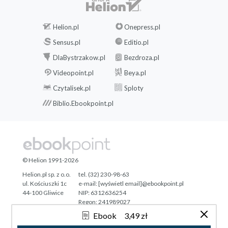
Helion.pl
Onepress.pl
Sensus.pl
Editio.pl
DlaBystrzakow.pl
Bezdroza.pl
Videopoint.pl
Beya.pl
Czytalisek.pl
Sploty
Biblio.Ebookpoint.pl
© Helion 1991-2026
Helion.pl sp. z o.o.
tel. (32) 230-98-63
ul. Kościuszki 1c
e-mail:
[wyświetl email]@ebookpoint.pl
44-100 Gliwice
NIP: 6312636254
Regon: 241989027
Ebook
3,49 zł
Designed with ♥ by
Tonik.pl