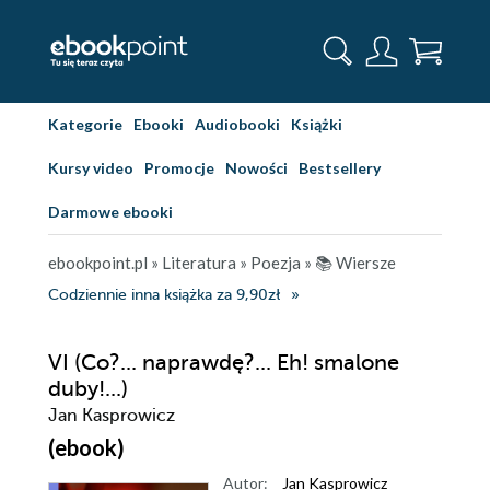
Kategorie
Ebooki
Audiobooki
Książki
Kursy video
Promocje
Nowości
Bestsellery
Darmowe ebooki
ebookpoint.pl
»
Literatura
»
Poezja
»
📚 Wiersze
Codziennie inna książka za 9,90zł
VI (Co?... naprawdę?... Eh! smalone
duby!...)
Jan Kasprowicz
(ebook)
Autor:
Jan Kasprowicz