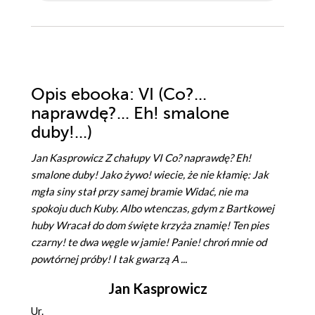
Opis
ebooka
: VI (Co?...
naprawdę?... Eh! smalone
duby!...)
Jan Kasprowicz Z chałupy VI Co? naprawdę? Eh!
smalone duby! Jako żywo! wiecie, że nie kłamię: Jak
mgła siny stał przy samej bramie Widać, nie ma
spokoju duch Kuby. Albo wtenczas, gdym z Bartkowej
huby Wracał do dom święte krzyża znamię! Ten pies
czarny! te dwa węgle w jamie! Panie! chroń mnie od
powtórnej próby! I tak gwarzą A ...
Jan Kasprowicz
Ur.