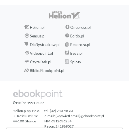
Helion.pl
Onepress.pl
Sensus.pl
Editio.pl
DlaBystrzakow.pl
Bezdroza.pl
Videopoint.pl
Beya.pl
Czytalisek.pl
Sploty
Biblio.Ebookpoint.pl
© Helion 1991-2026
Helion.pl sp. z o.o.
tel. (32) 230-98-63
ul. Kościuszki 1c
e-mail:
[wyświetl email]@ebookpoint.pl
44-100 Gliwice
NIP: 6312636254
Regon: 241989027