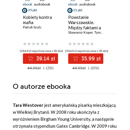
ebook
audiobook
ebook
audiobook
ebook
39 pkt
35 pkt
34 pkt
Kobiety kontra
Powstanie
Jak naka
mafia
Warszawskie.
Historia 
Patryk Szulc
Między faktami a
przyszło
legendą
Sławomir Koper
,
Tymoteusz Pawłowski
zywnosc
Vaclav Smi
(34,64 zł najniższa cena z 30 dni)
(34,64 zł najniższa cena z 30 dni)
(33,10 zł najni
39.14 zł
35.99 zł
3
44.99zł
(-13%)
44.99zł
(-20%)
42.99z
O autorze
ebooka
Tara Westover
jest amerykańską pisarką mieszkającą
w Wielkiej Brytanii. W 2008 roku ukończyła z
wyróżnieniem Birgham Young University, a następnie
otrzymała stypendium Gates Cambridge. W 2009 roku