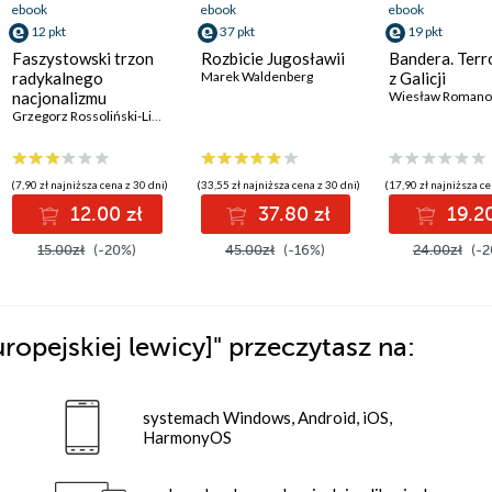
ebook
ebook
ebook
12 pkt
37 pkt
19 pkt
Faszystowski trzon
Rozbicie Jugosławii
Bandera. Terr
radykalnego
Marek Waldenberg
z Galicji
nacjonalizmu
Wiesław Romano
ukraińskiego
Grzegorz Rossoliński-Liebe
(7,90 zł najniższa cena z 30 dni)
(33,55 zł najniższa cena z 30 dni)
(17,90 zł najniższa ce
12.00 zł
37.80 zł
19.20
15.00zł
(-20%)
45.00zł
(-16%)
24.00zł
(-2
opejskiej lewicy]"
przeczytasz na:
systemach Windows, Android, iOS,
HarmonyOS