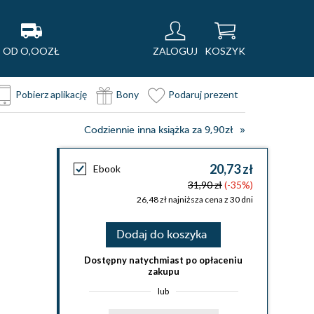
OD O,OOZŁ
ZALOGUJ
KOSZYK
Pobierz aplikację
Bony
Podaruj prezent
Codziennie inna książka za 9,90zł
]
20,73 zł
Ebook
31,90 zł
(-35%)
26,48 zł najniższa cena z 30 dni
Dodaj do koszyka
Dostępny natychmiast po opłaceniu
zakupu
lub