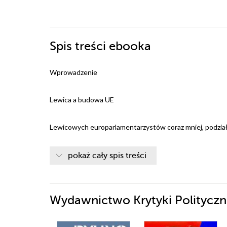
Spis treści
ebooka
Wprowadzenie
Lewica a budowa UE
Lewicowych europarlamentarzystów coraz mniej, podział
Unia elit, a nie ludu?
pokaż cały spis treści
Ile demokracji jest w Brukseli?
Wydawnictwo Krytyki Politycznej
Rynek wspólny, korzyści zarezerwowane dla bogatych