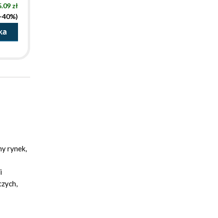
.09 zł
(-40%)
ka
ny rynek,
i
czych,