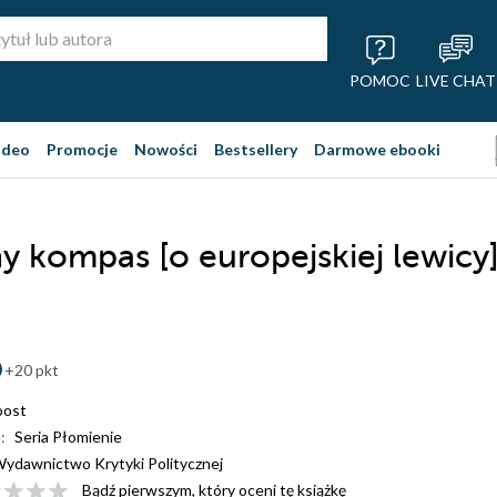
POMOC
LIVE CHAT
ideo
Promocje
Nowości
Bestsellery
Darmowe ebooki
y kompas [o europejskiej lewicy
+20 pkt
oost
:
Seria Płomienie
ydawnictwo Krytyki Politycznej
Bądź pierwszym, który oceni tę książkę