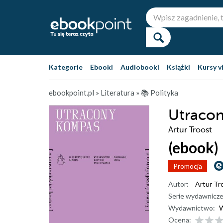
Kategorie
Ebooki
Audiobooki
Książki
Kursy v
ebookpoint.pl
»
Literatura
»
📚 Polityka
Utracon
Artur Troost
(ebook)
Promocja
Autor:
Artur Tr
Serie wydawnicze
Wydawnictwo:
W
Ocena: