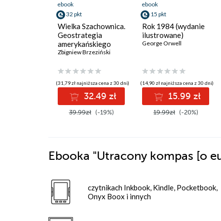
ebook
ebook
32 pkt
15 pkt
Wielka Szachownica.
Rok 1984 (wydanie
Geostrategia
ilustrowane)
amerykańskiego
George Orwell
przywództwa
Zbigniew Brzeziński
(31,79 zł najniższa cena z 30 dni)
(14,90 zł najniższa cena z 30 dni)
32.49 zł
15.99 zł
39.99zł
(-19%)
19.99zł
(-20%)
Ebooka
"Utracony kompas [o eur
czytnikach Inkbook, Kindle, Pocketbook,
Onyx Boox i innych