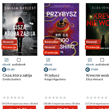
Nowość
Bestseller
Nowość
Promocja
Nowość
Promocja
Promocja
ebook
audiobook
ebook
ebook
audiobook
42 pkt
30 pkt
19 pkt
Cisza, która zabija
Przybysz
Krew nie woda
Emilia Szelest
Keigo Higashino
Eliza Veinard
(34,39 zł najniższa cena z 30 dni)
(30,08 zł najniższa cena z 30 dni)
(17,24 zł najniższa ce