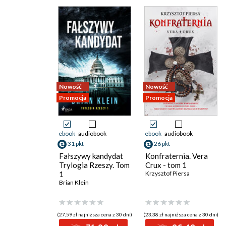
Nowość
Nowość
Promocja
Promocja
ebook
audiobook
ebook
audiobook
31 pkt
26 pkt
Fałszywy kandydat
Konfraternia. Vera
Trylogia Rzeszy. Tom
Crux - tom 1
1
Krzysztof Piersa
Brian Klein
(27,59 zł najniższa cena z 30 dni)
(23,38 zł najniższa cena z 30 dni)