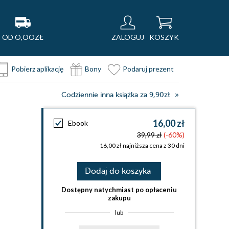
OD O,OOZŁ
ZALOGUJ
KOSZYK
Pobierz aplikację
Bony
Podaruj prezent
Codziennie inna książka za 9,90zł
16,00 zł
Ebook
39,99 zł
(-60%)
16,00 zł najniższa cena z 30 dni
Dodaj do koszyka
Dostępny natychmiast po opłaceniu
zakupu
lub