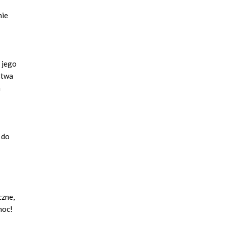
nie
 jego
stwa
m
 do
czne,
noc!