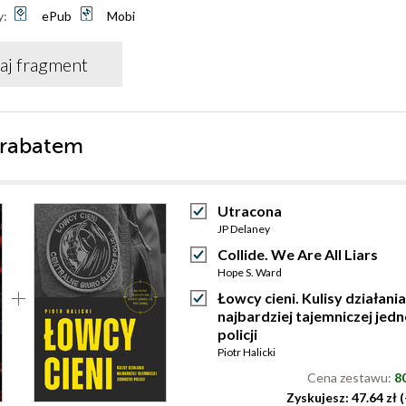
y:
ePub
Mobi
aj fragment
 rabatem
Utracona
JP Delaney
Collide. We Are All Liars
Hope S. Ward
Łowcy cieni. Kulisy działania
najbardziej tajemniczej jedn
policji
Piotr Halicki
Cena zestawu:
80
Zyskujesz: 47.64 zł 