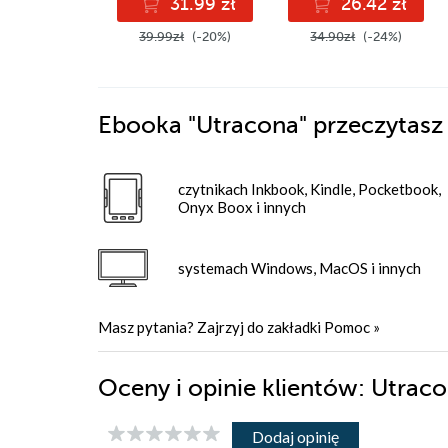
31.99 zł
26.42 zł
39.99zł
(-20%)
34.90zł
(-24%)
Ebooka
"Utracona"
przeczytasz
czytnikach Inkbook, Kindle, Pocketbook,
Onyx Boox i innych
systemach Windows, MacOS i innych
Masz pytania? Zajrzyj do zakładki
Pomoc
»
Oceny i opinie klientów: Utrac
Dodaj opinię