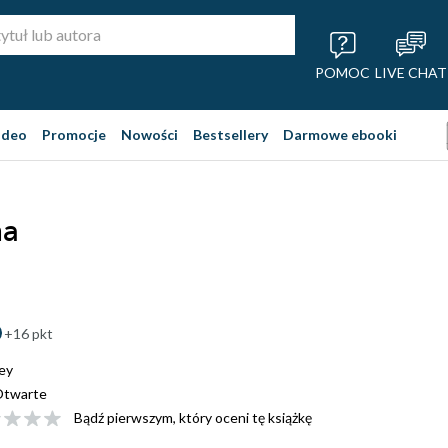
POMOC
LIVE CHAT
ideo
Promocje
Nowości
Bestsellery
Darmowe ebooki
na
+16 pkt
ey
twarte
Bądź pierwszym, który oceni tę książkę