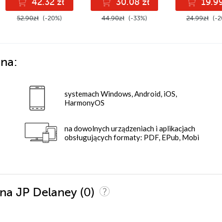
42.32 zł
30.08 zł
19.99
52.90zł
(-20%)
44.90zł
(-33%)
24.99zł
(-2
 na:
systemach Windows, Android, iOS,
HarmonyOS
na dowolnych urządzeniach i aplikacjach
obsługujących formaty: PDF, EPub, Mobi
(0)
ona JP Delaney