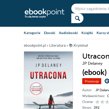
Kategorie
Ebooki
Audiobooki
Książki
Kursy v
ebookpoint.pl
»
Literatura
»
📚 Kryminał
Utraco
JP Delaney
(ebook)
Promocja
Autor:
JP Delan
Wydawnictwo:
O
Ocena:
Stron:
392