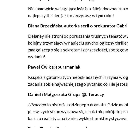
Niesamowicie wciągająca książka. Niejednoznaczna o
najlepszy thriller, jaki przeczytasz w tym roku!
Diana Brzezińska, autorka serii o prokurator Gabri
Delaney nie stroni od poruszania trudnych tematów 
kolejny trzymający w napięciu psychologiczny thriller
zmagającego się z sekretami z przeszłości, spotęgo
wydaniu!
Paweł Ćwik @spursmaniak
Książka z gatunku tych nieodkładalnych. Trzyma w og
zadania sobie najważniejszego pytania: co i ile jeste
Daniel i Małgorzata Grupa @Literaccy
Utracona
to historia rodzinnego dramatu. Gdzie manip
pierwszych stron wyczuwa się mrok i niepokój. To pr
bardzo realistyczna i z niezwykle charakterystyczny