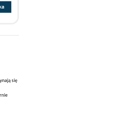
ka
ynają się
rnie