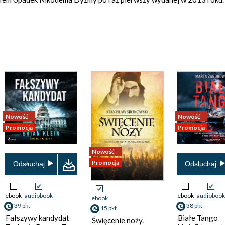
Nowość
Nowość
Promocja
Promocja
Nowość
Promocja
Odsłuchaj
Odsłuchaj
ebook
audiobook
ebook
audiobook
ebook
39 pkt
38 pkt
15 pkt
Fałszywy kandydat
Białe Tango
Święcenie noży.