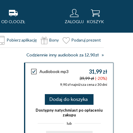
OD O,OOZŁ
ZALOGUJ
KOSZYK
Pobierz aplikację
Bony
Podaruj prezent
Codziennie inny audiobook za 12,90zł
31,99 zł
Audiobook mp3
39,99 zł
(-20%)
9,90 zł najniższa cena z 30 dni
Dodaj do koszyka
Dostępny natychmiast po opłaceniu
zakupu
lub