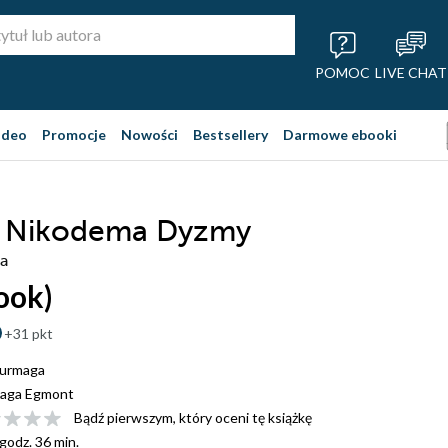
POMOC
LIVE CHAT
ideo
Promocje
Nowości
Bestsellery
Darmowe ebooki
 Nikodema Dyzmy
a
ook)
+31 pkt
Furmaga
aga Egmont
Bądź pierwszym, który oceni tę książkę
 godz. 36 min.