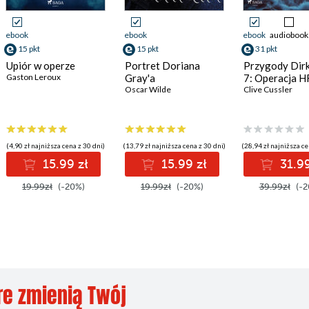
ebook
ebook
ebook
audiobook
15 pkt
15 pkt
31 pkt
Upiór w operze
Portret Doriana
Przygody Dirk
Gaston Leroux
Gray'a
7: Operacja H
Oscar Wilde
Clive Cussler
(4,90 zł najniższa cena z 30 dni)
(13,79 zł najniższa cena z 30 dni)
(28,94 zł najniższa ce
15.99 zł
15.99 zł
31.99
19.99zł
(-20%)
19.99zł
(-20%)
39.99zł
(-2
re zmienią Twój