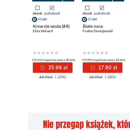
ebook
audiobook
ebook
audiobook
35 pkt
17 pkt
Krew nie woda (#4)
Białe noce
Eliza Veinard
Fiodor Dostojewski
(31,04 zł najniższa cena z 30 dni)
(19,99 zł najniższa cena z 30 dni)
35.99 zł
17.90 zł
44.99zł
(-20%)
24.99zł
(-28%)
Nie przegap książek, któ