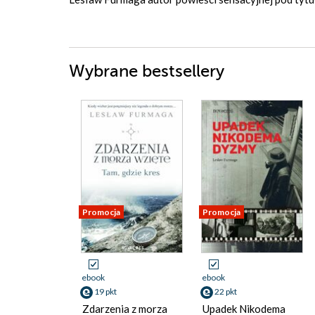
Wybrane bestsellery
Promocja
Promocja
ebook
ebook
19 pkt
22 pkt
Zdarzenia z morza
Upadek Nikodema