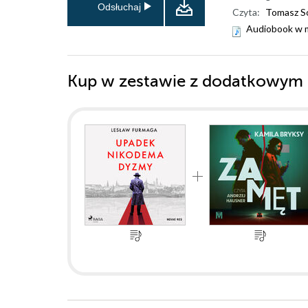
Odsłuchaj
Czyta:
Tomasz S
Audiobook w 
Kup w zestawie z dodatkowym