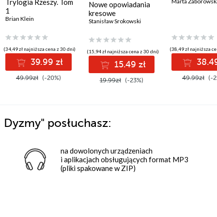
Trylogia Rzeszy. Tom
Marta Zaborowsk
Nowe opowiadania
1
kresowe
Brian Klein
Stanisław Srokowski
(34,49 zł najniższa cena z 30 dni)
(38,49 zł najniższa ce
(15,94 zł najniższa cena z 30 dni)
39.99 zł
38.49
15.49 zł
49.99zł
(-20%)
49.99zł
(-2
19.99zł
(-23%)
a Dyzmy"
posłuchasz:
na dowolonych urządzeniach
i aplikacjach obsługujących format MP3
(pliki spakowane w ZIP)