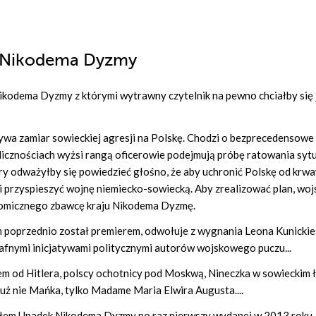
 Nikodema Dyzmy
Nikodema Dyzmy z którymi wytrawny czytelnik na pewno chciałby się 
a zamiar sowieckiej agresji na Polskę. Chodzi o bezprecedensowe w
cznościach wyżsi rangą oficerowie podejmują próbę ratowania sytu
ry odważyłby się powiedzieć głośno, że aby uchronić Polskę od krw
i przyspieszyć wojnę niemiecko-sowiecką. Aby zrealizować plan, wo
nomicznego zbawcę kraju Nikodema Dyzmę.
 poprzednio został premierem, odwołuje z wygnania Leona Kunickie
rafnymi inicjatywami politycznymi autorów wojskowego puczu...
iem od Hitlera, polscy ochotnicy pod Moskwą, Nineczka w sowieckim 
ż nie Mańka, tylko Madame Maria Elwira Augusta....
ułem Upadek Nikodema Dyzmy po raz pierwszy wydanej w 2013 roku.