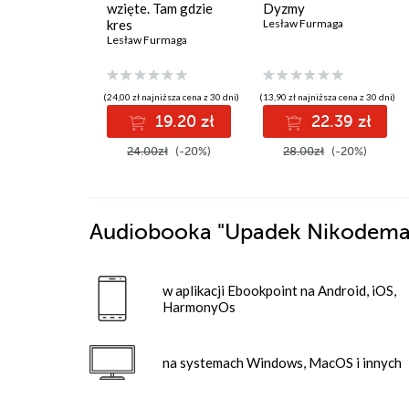
wzięte. Tam gdzie
Dyzmy
kres
Lesław Furmaga
Lesław Furmaga
(24,00 zł najniższa cena z 30 dni)
(13,90 zł najniższa cena z 30 dni)
19.20 zł
22.39 zł
24.00zł
(-20%)
28.00zł
(-20%)
Audiobooka
"Upadek Nikodem
w aplikacji Ebookpoint na Android, iOS,
HarmonyOs
na systemach Windows, MacOS i innych