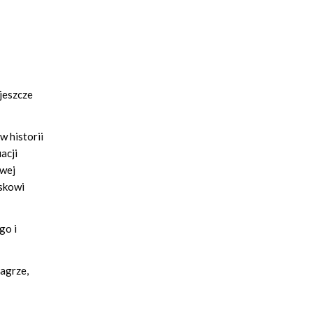
jeszcze
 historii
acji
awej
jskowi
go i
łagrze,