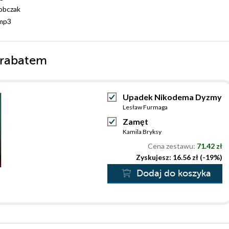
obczak
mp3
 rabatem
Upadek Nikodema Dyzmy
Lesław Furmaga
Zamęt
Kamila Bryksy
Cena zestawu:
71.42 zł
Zyskujesz: 16.56 zł (-19%)
Dodaj do koszyka