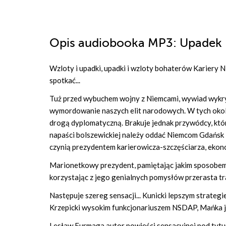
Opis
audiobooka MP3
: Upadek
Wzloty i upadki, upadki i wzloty bohaterów Kariery 
spotkać...
Tuż przed wybuchem wojny z Niemcami, wywiad wykryw
wymordowanie naszych elit narodowych. W tych okoli
drogą dyplomatyczną. Brakuje jednak przywódcy, któ
napaści bolszewickiej należy oddać Niemcom Gdańsk 
czynią prezydentem karierowicza-szczęściarza, eko
Marionetkowy prezydent, pamiętając jakim sposobem
korzystając z jego genialnych pomysłów przerasta t
Następuje szereg sensacji... Kunicki lepszym strateg
Krzepicki wysokim funkcjonariuszem NSDAP, Mańka ju
Lesław Furmaga autor powieści sensacyjnej pod tyt