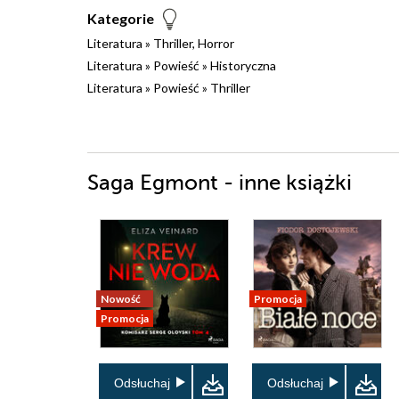
Kategorie
Literatura
»
Thriller, Horror
Literatura
»
Powieść
»
Historyczna
Literatura
»
Powieść
»
Thriller
Saga Egmont - inne książki
Nowość
Promocja
Promocja
Odsłuchaj
Odsłuchaj