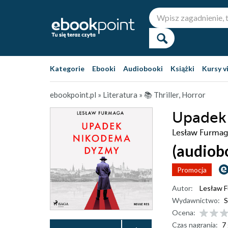
Kategorie
Ebooki
Audiobooki
Książki
Kursy v
ebookpoint.pl
»
Literatura
»
📚 Thriller, Horror
Upadek
Lesław Furmag
(audiob
Promocja
Autor:
Lesław 
Wydawnictwo:
S
Ocena:
Czas nagrania:
7