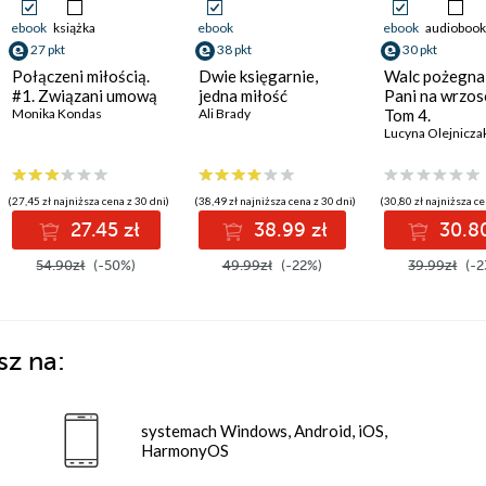
ebook
książka
ebook
ebook
audiobook
27 pkt
38 pkt
30 pkt
Połączeni miłością.
Dwie księgarnie,
Walc pożegnal
#1. Związani umową
jedna miłość
Pani na wrzos
Monika Kondas
Ali Brady
Tom 4.
Lucyna Olejnicza
(27,45 zł najniższa cena z 30 dni)
(38,49 zł najniższa cena z 30 dni)
(30,80 zł najniższa ce
27.45 zł
38.99 zł
30.80
54.90zł
(-50%)
49.99zł
(-22%)
39.99zł
(-2
sz na:
systemach Windows, Android, iOS,
HarmonyOS