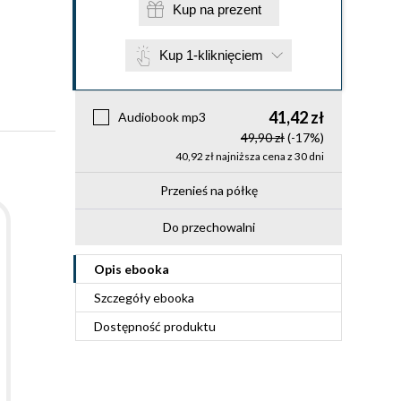
Kup na prezent
Kup 1-kliknięciem
41,42 zł
Audiobook mp3
49,90 zł
(-17%)
40,92 zł najniższa cena z 30 dni
Przenieś na półkę
Do przechowalni
Opis
ebooka
Szczegóły
ebooka
Dostępność produktu