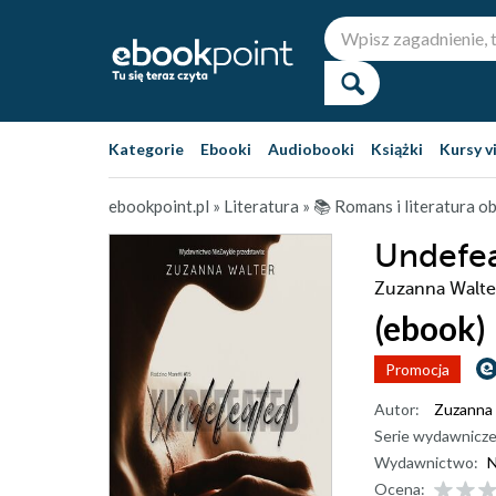
Kategorie
Ebooki
Audiobooki
Książki
Kursy v
ebookpoint.pl
»
Literatura
»
📚 Romans i literatura 
Undefe
Zuzanna Walte
(ebook)
Promocja
Autor:
Zuzanna 
Serie wydawnicze
Wydawnictwo:
N
Ocena: