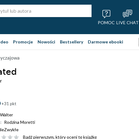
POMOC
LIVE CHAT
ideo
Promocje
Nowości
Bestsellery
Darmowe ebooki
obyczajowa
ated
r
+31 pkt
Walter
:
Rodzina Moretti
ieZwykłe
Bądź pierwszym, który oceni tę książkę