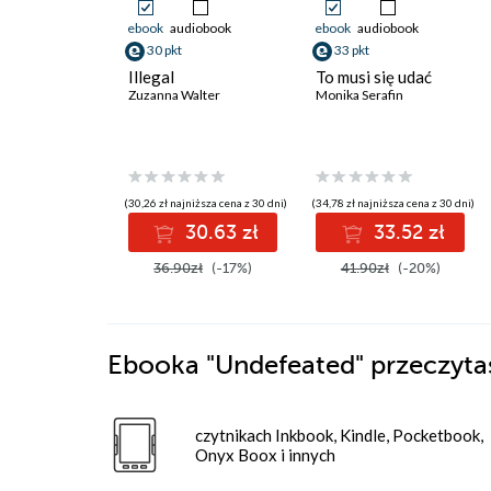
ebook
audiobook
ebook
audiobook
30 pkt
33 pkt
Illegal
To musi się udać
Zuzanna Walter
Monika Serafin
(30,26 zł najniższa cena z 30 dni)
(34,78 zł najniższa cena z 30 dni)
30.63 zł
33.52 zł
36.90zł
(-17%)
41.90zł
(-20%)
Ebooka
"Undefeated"
przeczyta
czytnikach Inkbook, Kindle, Pocketbook,
Onyx Boox i innych