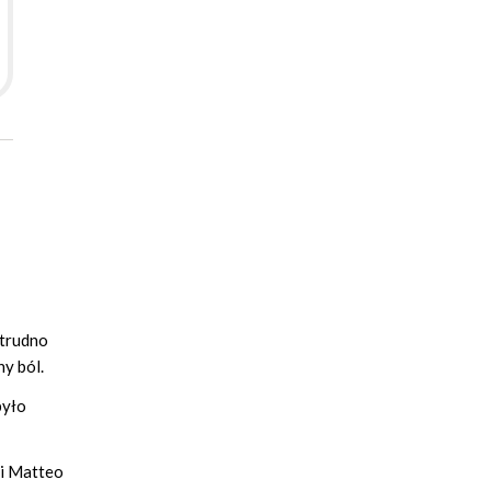
 trudno
y ból.
było
 i Matteo