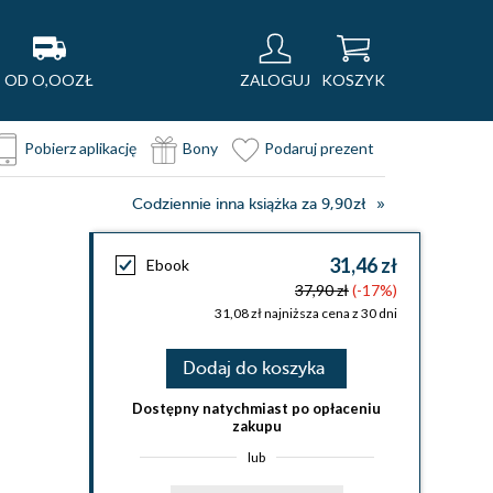
OD O,OOZŁ
ZALOGUJ
KOSZYK
Pobierz aplikację
Bony
Podaruj prezent
Codziennie inna książka za 9,90zł
31,46 zł
Ebook
37,90 zł
(-17%)
31,08 zł najniższa cena z 30 dni
Dodaj do koszyka
Dostępny natychmiast po opłaceniu
zakupu
lub