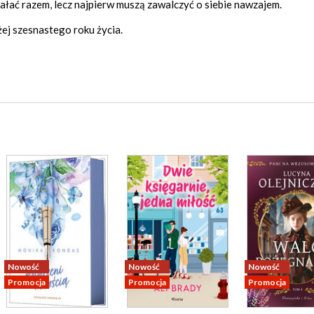
iałać razem, lecz najpierw muszą zawalczyć o siebie nawzajem.
ej szesnastego roku życia.
Nowość
Nowość
Nowość
Promocja
Promocja
Promocja