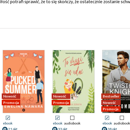
łość potrafi sprawić, że to się skończy, że ostatecznie zostanie sch
Nowość
Nowość
Bestseller
Promocja
Promocja
Nowość
Promocja
ebook
ebook
audiobook
ebook
audiobook
21 pkt
33 pkt
38 pkt