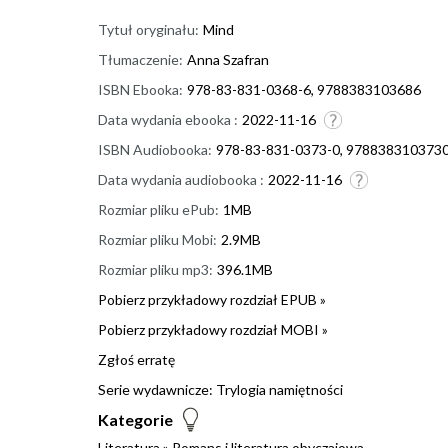
Tytuł oryginału:
Mind
Tłumaczenie:
Anna Szafran
ISBN Ebooka:
978-83-831-0368-6, 9788383103686
Data wydania ebooka :
2022-11-16
ISBN Audiobooka:
978-83-831-0373-0, 978838310373
Data wydania audiobooka :
2022-11-16
Rozmiar pliku ePub:
1MB
Rozmiar pliku Mobi:
2.9MB
Rozmiar pliku mp3:
396.1MB
Pobierz przykładowy rozdział EPUB »
Pobierz przykładowy rozdział MOBI »
Zgłoś erratę
Serie wydawnicze:
Trylogia namiętności
Kategorie
Literatura
»
Romans i literatura obyczajowa