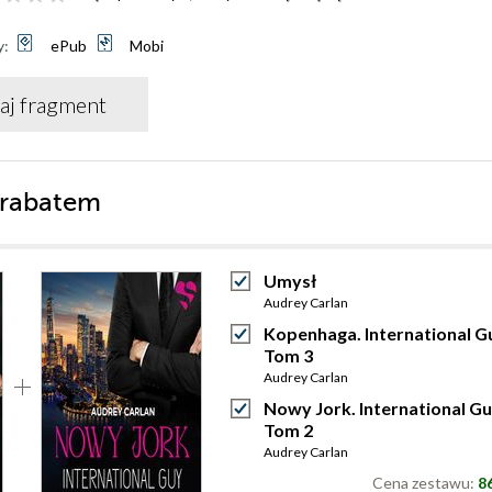
y:
ePub
Mobi
aj fragment
 rabatem
Umysł
Audrey Carlan
Kopenhaga. International G
Tom 3
Audrey Carlan
Nowy Jork. International Gu
Tom 2
Audrey Carlan
Cena zestawu:
86