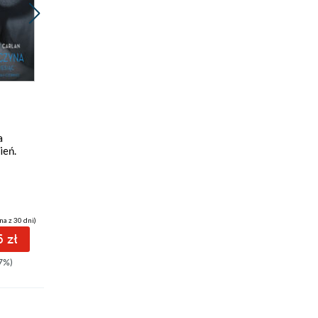
Promocja
ebook
audiobook
26 pkt
a
Los
ień.
Audrey Carlan
na z 30 dni)
(26,46 zł najniższa cena z 30 dni)
 zł
26.76 zł
7%)
31.90zł
(-16%)