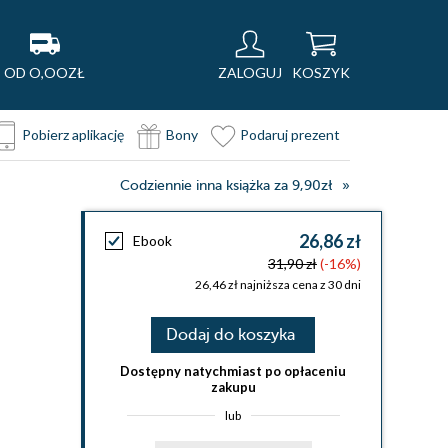
OD O,OOZŁ
ZALOGUJ
KOSZYK
Pobierz aplikację
Bony
Podaruj prezent
Codziennie inna książka za 9,90zł
26,86 zł
Ebook
31,90 zł
(-16%)
26,46 zł najniższa cena z 30 dni
Dodaj do koszyka
Dostępny natychmiast po opłaceniu
zakupu
lub