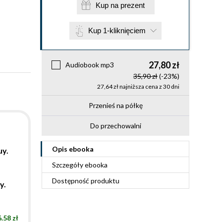
Kup na prezent
Kup 1-kliknięciem
27,80 zł
Audiobook mp3
35,90 zł
(-23%)
27,64 zł najniższa cena z 30 dni
Przenieś na półkę
Do przechowalni
Opis
ebooka
uy.
Szczegóły
ebooka
Dostępność produktu
y.
.58 zł