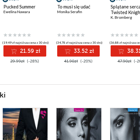
Pucked Summer
To musi się udać
Splątane serca
Ewelina Nawara
Monika Serafin
Twisted Knigh
K. Bromberg
(19,49 zł najniższa cena z 30 dni)
(34,78 zł najniższa cena z 30 dni)
(36,88 zł najniższa ce
21.59 zł
33.52 zł
38.31
29.99zł
(-28%)
41.90zł
(-20%)
47.90zł
(-2
ki