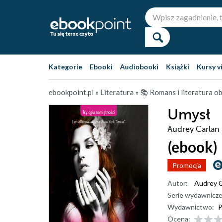
Kategorie
Ebooki
Audiobooki
Książki
Kursy v
ebookpoint.pl
»
Literatura
»
📚 Romans i literatura 
Umysł
Audrey Carlan
(ebook)
Promocja
Autor:
Audrey C
Serie wydawnicze
Wydawnictwo:
P
Ocena: