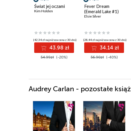
Świat jej oczami
Fever Dream
Kim Holden
(Emerald Lake #1)
Elsie Silver
(42,34 zł najniższa cena z 30 dni)
(28,44 zł najniższa cena z 30 dni)
43.98 zł
34.14 zł
54.99zł
(-20%)
56.90zł
(-40%)
Audrey Carlan - pozostałe książ