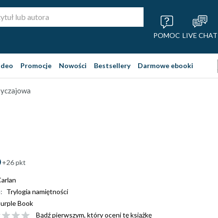
POMOC
LIVE CHAT
ideo
Promocje
Nowości
Bestsellery
Darmowe ebooki
obyczajowa
+26 pkt
arlan
:
Trylogia namiętności
urple Book
Bądź pierwszym, który oceni tę książkę