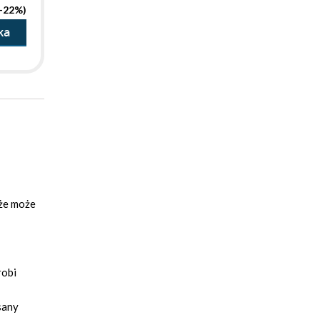
(-22%)
ka
 że może
robi
sany