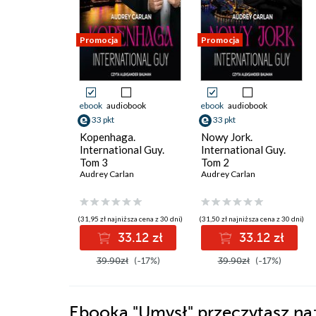
Promocja
Promocja
ebook
audiobook
ebook
audiobook
33 pkt
33 pkt
Kopenhaga.
Nowy Jork.
International Guy.
International Guy.
Tom 3
Tom 2
Audrey Carlan
Audrey Carlan
(31,95 zł najniższa cena z 30 dni)
(31,50 zł najniższa cena z 30 dni)
33.12 zł
33.12 zł
39.90zł
(-17%)
39.90zł
(-17%)
Ebooka
"Umysł"
przeczytasz na