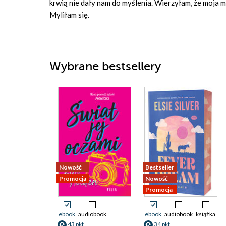
krwią nie dały nam do myślenia. Wierzyłam, że moja mi
Myliłam się.
Wybrane bestsellery
Nowość
Bestseller
Promocja
Nowość
Promocja
ebook
audiobook
ebook
audiobook
książka
43 pkt
34 pkt