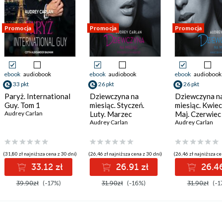
Promocja
Promocja
Promocja
ebook
audiobook
ebook
audiobook
ebook
audiobook
33 pkt
26 pkt
26 pkt
Paryż. International
Dziewczyna na
Dziewczyna n
Guy. Tom 1
miesiąc. Styczeń.
miesiąc. Kwiec
Audrey Carlan
Luty. Marzec
Maj. Czerwiec
Audrey Carlan
Audrey Carlan
(31,80 zł najniższa cena z 30 dni)
(26,46 zł najniższa cena z 30 dni)
(26,46 zł najniższa ce
33.12 zł
26.91 zł
26.46
39.90zł
(-17%)
31.90zł
(-16%)
31.90zł
(-1
: