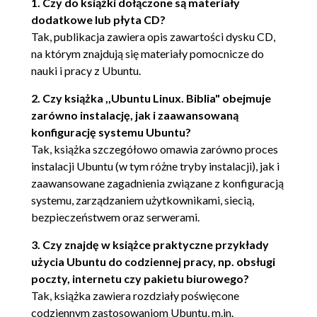
1. Czy do książki dołączone są materiały
Uruchamianie Ubuntu (65)
dodatkowe lub płyta CD?
Uruchamianie Ubuntu w trybie
Tak, publikacja zawiera opis zawartości dysku CD,
podwójnego rozruchu (65)
na którym znajdują się materiały pomocnicze do
Pierwsze uruchomienie Ubuntu (66)
nauki i pracy z Ubuntu.
Testowanie Ubuntu (66)
2. Czy książka ,,Ubuntu Linux. Biblia" obejmuje
Zawartość folderu Examples (67)
zarówno instalację, jak i zaawansowaną
Uzyskiwanie dostępu do dysku
konfigurację systemu Ubuntu?
twardego z systemu Desktop CD (69)
Tak, książka szczegółowo omawia zarówno proces
Tryb persistence (73)
instalacji Ubuntu (w tym różne tryby instalacji), jak i
Kopiowanie plików do innego
zaawansowane zagadnienia związane z konfiguracją
komputera dostępnego w sieci (75)
systemu, zarządzaniem użytkownikami, siecią,
Instalacja programów dla Windows umieszczonych
bezpieczeństwem oraz serwerami.
na płycie CD (76)
3. Czy znajdę w książce praktyczne przykłady
Podsumowanie (78)
użycia Ubuntu do codziennej pracy, np. obsługi
poczty, internetu czy pakietu biurowego?
Rozdział 3. Instalowanie Ubuntu jako systemu
specjalnego zastosowania (81)
Tak, książka zawiera rozdziały poświęcone
codziennym zastosowaniom Ubuntu, m.in.
Tryb podwójnego rozruchu - informacje (82)