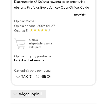
Dlaczego nie 6? Książka zawiera takie tematy jak
obsługa Firefoxa, Evolution czy OpenOffice. Co do
dwóch pierwszych - poczytać można w internecie. A
Rozwiń »
do OO.org są inne, osobne książki. Uważam, że
Opinia: Michał
niepotrzebnie te trzy rozdziały się tam znalazły.
Opinia dodana: 2009-04-27
Reszta OK.
Ocena: 5
Opinia
niepotwierdzona
zakupem
Opinia dotyczy produktu:
ksiązka drukowana
Czy opinia była pomocna:
TAK
(
1
)
NIE
(
0
)
więcej opinii