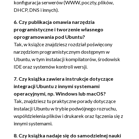
(114)
konfiguracja serwerów (WWW, poczty, plików,
DHCP, DNS i innych).
Instalowanie systemu Ubuntu Desktop
w trybie tekstowym (115)
6. Czy publikacja omawia narzędzia
Instalowanie Ubuntu w trybie OEM
programistyczne i tworzenie własnego
(116)
oprogramowania pod Ubuntu?
Instalowanie serwera z płyty Alternate
Tak, w książce znajdziesz rozdział poświęcony
Install CD (117)
narzędziom programistycznym dostępnym w
Podsumowanie (117)
Ubuntu, w tym instalacji kompilatorów, środowisk
IDE oraz systemów kontroli wersji.
Część II Korzystanie z Ubuntu (119)
Rozdział 4. Podstawowe założenia systemu Linux
7. Czy książka zawiera instrukcje dotyczące
(121)
integracji Ubuntu z innymi systemami
Praca z plikami i katalogami (122)
operacyjnymi, np. Windows lub macOS?
Katalogi systemu Linux (123)
Tak, znajdziesz tu praktyczne porady dotyczące
Inne katalogi systemu Linux (124)
instalacji Ubuntu w trybie podwójnego rozruchu,
współdzielenia plików i drukarek oraz łączenia się z
Wprowadzenie do systemu plików w Linuksie (124)
innymi systemami.
Dyski, partycje i punkty montowania
(125)
8. Czy książka nadaje się do samodzielnej nauki