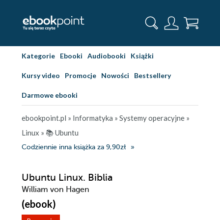
Kategorie
Ebooki
Audiobooki
Książki
Kursy video
Promocje
Nowości
Bestsellery
Darmowe ebooki
ebookpoint.pl
»
Informatyka
»
Systemy operacyjne
»
Linux
»
📚 Ubuntu
Codziennie inna książka za 9,90zł
Ubuntu Linux. Biblia
William von Hagen
(ebook)