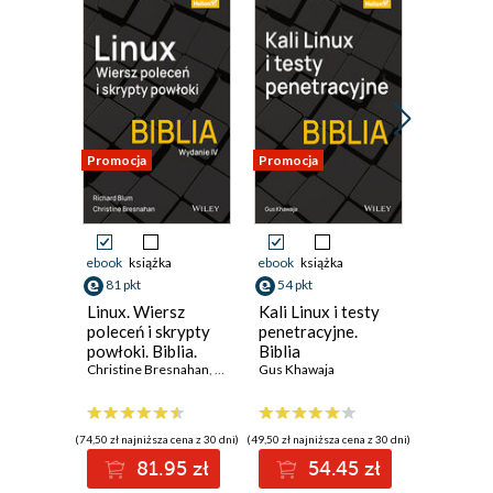
Promocja
Promocja
Promocja
ebook
książka
ebook
książka
ebook
ksi
81 pkt
54 pkt
81 pkt
Linux. Wiersz
Kali Linux i testy
Linux. Bi
poleceń i skrypty
penetracyjne.
Wydanie
powłoki. Biblia.
Biblia
Christoph
Wydanie IV
Christine Bresnahan
,
Richard Blum
Gus Khawaja
(74,50 zł najniższa cena z 30 dni)
(49,50 zł najniższa cena z 30 dni)
(74,50 zł najni
81.95 zł
54.45 zł
8