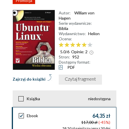
Promocja
Autor:
William von
Hagen
Serie wydawnicze:
Biblia
Wydawnictwo:
Helion
Ocena:
5.0
/
6
Opinie:
2
Stron:
952
Dostępny format:
PDF
Czytaj fragment
Zajrzyj do książki
Książka
niedostępna
64,35 zł
Ebook
117,00 zł
(-45%)
58,50 zł najniższa cena z 30 dni