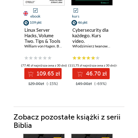
ebook
kurs
ebook
109 pkt
46 pkt
116 pkt
Linux Server
Cybersecurity dla
Linux fo
Hacks, Volume
każdego. Kurs
Network
Two. Tips & Tools
video.
Professi
for Connecting,
William von Hagen
,
Brian K. Jones
Bezpieczeństwo i
Włodzimierz Iwanowski
Strengt
Rob Vande
Monitoring, and
prywatność
network
Troubleshooting
danych, sieci i
security
urządzeń
with Lin
(77,40 zł najniższa cena z 30 dni)
(111,75 zł najniższa cena z 30 dni)
(129,00 zł najni
Second E
109.65 zł
46.70 zł
11
129.00zł
(-15%)
149.00zł
(-69%)
129.00z
Zobacz pozostałe książki z serii
Biblia