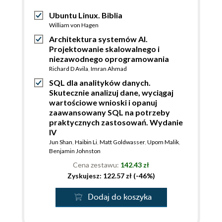
Ubuntu Linux. Biblia
William von Hagen
Architektura systemów AI.
Projektowanie skalowalnego i
niezawodnego oprogramowania
Richard D Avila
,
Imran Ahmad
SQL dla analityków danych.
Skutecznie analizuj dane, wyciągaj
wartościowe wnioski i opanuj
zaawansowany SQL na potrzeby
praktycznych zastosowań. Wydanie
IV
Jun Shan
,
Haibin Li
,
Matt Goldwasser
,
Upom Malik
,
Benjamin Johnston
Cena zestawu:
142.43 zł
Zyskujesz: 122.57 zł (-46%)
Dodaj do koszyka