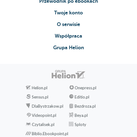
Przewodnik po ebookach
(178)
Twoje konto
Korzystanie z menedżera okien (178)
O serwisie
Podsumowanie (183)
Współpraca
Rozdział 6. Korzystanie z linii poleceń (185)
Po co używać linii poleceń? (186)
Grupa Helion
Wykonywanie komend w linii poleceń (187)
Co to jest powłoka? (191)
W głąb powłoki (195)
Helion.pl
Onepress.pl
Korzystanie z terminala w GNOME (195)
Korzystanie z terminala w systemie X
Sensus.pl
Editio.pl
Window System (196)
DlaBystrzakow.pl
Bezdroza.pl
Często używane komendy linii poleceń (199)
Videopoint.pl
Beya.pl
Poruszanie się po systemie plików
Czytalisek.pl
Sploty
Linuksa (200)
Biblio.Ebookpoint.pl
Kopiowanie, przenoszenie, zmiana