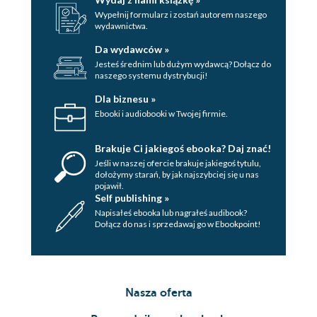
Dostosowywanie menu (153)
Wypełnij formularz i zostań autorem naszego
Dostosowywanie pulpitu (159)
wydawnictwa.
Dostosowywanie działania myszy (159)
Da wydawców »
Konfigurowanie rozdzielczości
Jesteś średnim lub dużym wydawcą? Dołącz do
naszego systemu dystrybucji!
wyświetlania (161)
Dostosowywanie paneli (162)
Dla biznesu »
Konfigurowanie wygaszacza ekranu
Ebooki i audiobooki w Twojej firmie.
(167)
Zmiana tła pulpitu (169)
Brakuje Ci jakiegoś ebooka? Daj znać!
Przełączanie motywów (170)
Jeśli w naszej ofercie brakuje jakiegoś tytulu,
dołożymy starań, by jak najszybciej się u nas
Technologie wspierające w GNOME
pojawił.
(171)
Self publishing »
Napisałeś ebooka lub nagrałeś audibook?
Skróty klawiaturowe w GNOME (173)
Dołącz do nas i sprzedawaj go w Ebookpoint!
Menedżer plików Nautilus - wprowadzenie (174)
Podstawowe operacje w Nautilusie
(174)
Nasza oferta
Przykłady użycia Nautilusa (175)
Dodatkowe informacje o Nautilusie