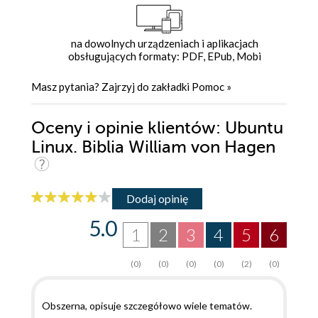
na dowolnych urządzeniach i aplikacjach
obsługujących formaty: PDF, EPub, Mobi
Masz pytania? Zajrzyj do zakładki
Pomoc
»
Oceny i opinie klientów: Ubuntu
Linux. Biblia William von Hagen
Dodaj opinię
5.0
1
2
3
4
5
6
(0)
(0)
(0)
(0)
(2)
(0)
Obszerna, opisuje szczegółowo wiele tematów.