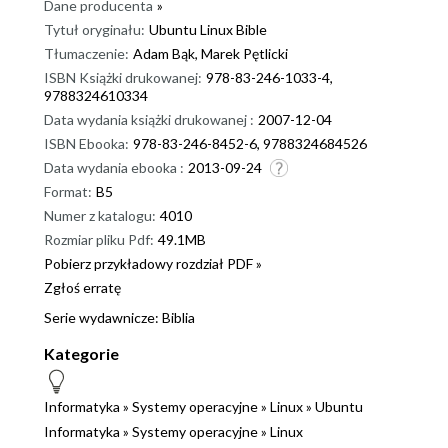
Dane producenta
»
Tytuł oryginału:
Ubuntu Linux Bible
Tłumaczenie:
Adam Bąk, Marek Pętlicki
ISBN Książki drukowanej:
978-83-246-1033-4,
9788324610334
Data wydania książki drukowanej :
2007-12-04
ISBN Ebooka:
978-83-246-8452-6, 9788324684526
Data wydania ebooka :
2013-09-24
Format:
B5
Numer z katalogu:
4010
Rozmiar pliku Pdf:
49.1MB
Pobierz przykładowy rozdział PDF »
Zgłoś erratę
Serie wydawnicze:
Biblia
Kategorie
Informatyka
»
Systemy operacyjne
»
Linux
»
Ubuntu
Informatyka
»
Systemy operacyjne
»
Linux