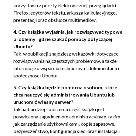
korzystaniu z poczty elektronicznej, przeglądarki
Proces uruchamiania komputera (82)
Firefox, edytorów tekstu, arkusza kalkulacyjnego,
Przygotowywanie systemu do
prezentacji oraz obsłudze multimediów.
uruchomienia trybu podwójnego
rozruchu (83)
4. Czy książka wyjaśnia, jak rozwiązywać typowe
Repartycjonowanie zamontowanego
problemy i gdzie szukać pomocy dotyczącej
dysku (84)
Ubuntu?
Tak, w publikacji znajdziesz wskazówki dotyczące
Pozyskiwanie innych płyt instalacyjnych (93)
rozwiązywania najczęstszych problemów, a także
Płyty w wersji Server i Alternate Install CD -
informacje o wsparciu technicznym, dokumentacji i
społeczności Ubuntu.
uruchamianie systemu (93)
Menu instalacyjne płyty Server Install CD (94)
5. Czy książka będzie pomocna osobom, które
chcą nauczyć się administrowania Ubuntu lub
Instalacja serwera Ubuntu (96)
uruchomić własny serwer?
Określanie układu partycji (104)
Jak najbardziej - obszerna część książki jest
Instalowanie serwera LAMP (113)
poświęcona zagadnieniom administracyjnym, takim
Pierwsze uruchomienie systemu (113)
jak zarządzanie użytkownikami, kopie zapasowe,
Opcje instalacyjne dla płyty Alternate Install CD
bezpieczeństwo, konfiguracja sieci oraz instalacja i