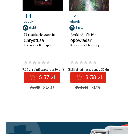
ebook
ebook
ebook
6 pkt
8 pkt
8 pkt
O naśladowaniu
Śmierć. Zbiór
Domek. 
Chrystusa
opowiadań
poezji
Tomasz a Kempis
Krzysztof Baszczyj
Krzysztof 
(7,67 zł najniższa cena z 30 dni)
(8,28 zł najniższa cena z 30 dni)
(8,59 zł najniż
6.37 zł
8.38 zł
8
7.67zł
(-17%)
10.10zł
(-17%)
10.10z