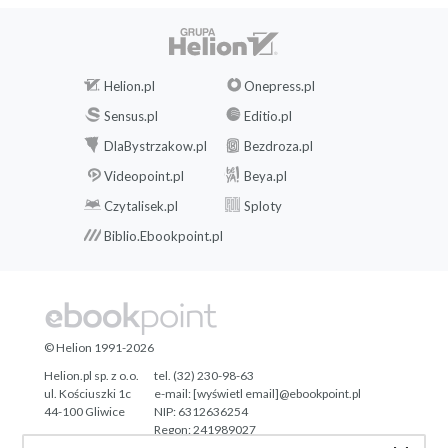
Helion.pl
Onepress.pl
Sensus.pl
Editio.pl
DlaBystrzakow.pl
Bezdroza.pl
Videopoint.pl
Beya.pl
Czytalisek.pl
Sploty
Biblio.Ebookpoint.pl
© Helion 1991-2026
Helion.pl sp. z o.o.
tel. (32) 230-98-63
ul. Kościuszki 1c
e-mail:
[wyświetl email]@ebookpoint.pl
44-100 Gliwice
NIP: 6312636254
Regon: 241989027