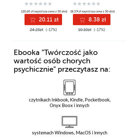
zagadnienia
nauczyc
do kształcenia
a rodzic
(20,60 zł najniższa cena z 30 dni)
(8,59 zł najniższa cena z 30 dni)
(5,15 zł najniż
nauczycieli
20.11 zł
8.38 zł
5
i pedagogów
szkolnych
24.23zł
(-17%)
10.10zł
(-17%)
6.06zł
Ebooka
"Twórczość jako
wartość osób chorych
psychicznie"
przeczytasz na:
czytnikach Inkbook, Kindle, Pocketbook,
Onyx Boox i innych
systemach Windows, MacOS i innych