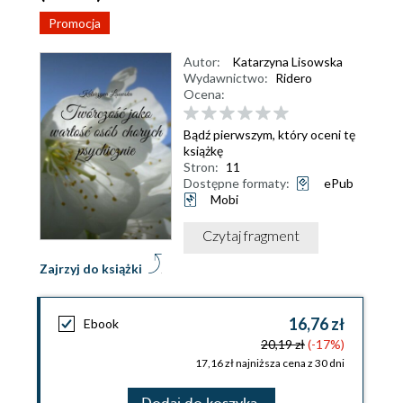
Promocja
Autor:
Katarzyna Lisowska
Wydawnictwo:
Ridero
Ocena:
Bądź pierwszym, który oceni tę
książkę
Stron:
11
Dostępne formaty:
ePub
Mobi
Czytaj fragment
Zajrzyj do książki
16,76 zł
Ebook
20,19 zł
(-17%)
17,16 zł najniższa cena z 30 dni