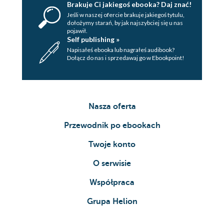
Brakuje Ci jakiegoś ebooka? Daj znać!
Jeśli w naszej ofercie brakuje jakiegoś tytulu,
dołożymy starań, by jak najszybciej się u nas
pojawił.
Self publishing »
Napisałeś ebooka lub nagrałeś audibook?
Dołącz do nas i sprzedawaj go w Ebookpoint!
Nasza oferta
Przewodnik po ebookach
Twoje konto
O serwisie
Współpraca
Grupa Helion