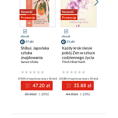
Nowość
Nowość
Nowość
Promocja
Promocja
Promocja
ebook
ebook
ebook
47 pkt
33 pkt
38 pkt
Shibui. Japońska
Każdy krok niesie
Mózg. P
sztuka
pokój Zen w sztuce
użytkow
znajdowania
codziennego życia
Marco Mag
piękna w upływie
Sanae Ishida
Thich Nhat Hanh
czasu
(59,00 zł najniższa cena z 30 dni)
(33,88 zł najniższa cena z 30 dni)
(38,49 zł najni
47.20 zł
33.88 zł
3
59.00zł
(-20%)
44.00zł
(-23%)
49.99z