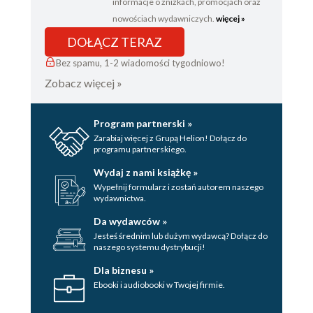
informacje o zniżkach, promocjach oraz
nowościach wydawniczych.
więcej »
DOŁĄCZ TERAZ
Bez spamu, 1-2 wiadomości tygodniowo!
Zobacz więcej »
Program partnerski »
Zarabiaj więcej z Grupą Helion! Dołącz do
programu partnerskiego.
Wydaj z nami książkę »
Wypełnij formularz i zostań autorem naszego
wydawnictwa.
Da wydawców »
Jesteś średnim lub dużym wydawcą? Dołącz do
naszego systemu dystrybucji!
Dla biznesu »
Ebooki i audiobooki w Twojej firmie.