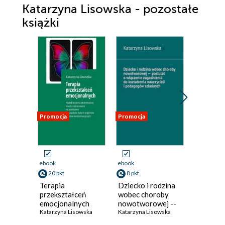
Katarzyna Lisowska - pozostałe
książki
Promocja
Promocja
Promocja
ebook
ebook
ebook
20 pkt
8 pkt
5 pkt
Terapia
Dziecko i rodzina
Komunik
przekształceń
wobec choroby
i współp
emocjonalnych
nowotworowej --
między
Katarzyna Lisowska
postulat
Katarzyna Lisowska
nauczyc
Katarzyna
o włączenie
a ucznie