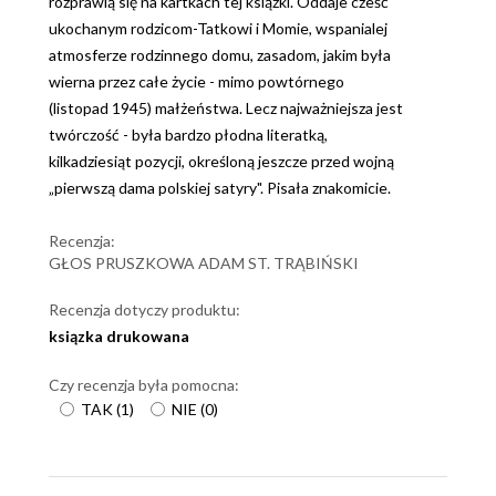
rozprawią się na kartkach tej książki. Oddaje cześć
ukochanym rodzicom-Tatkowi i Momie, wspanialej
atmosferze rodzinnego domu, zasadom, jakim była
wierna przez całe życie - mimo powtórnego
(listopad 1945) małżeństwa. Lecz najważniejsza jest
twórczość - była bardzo płodna literatką,
kilkadziesiąt pozycji, określoną jeszcze przed wojną
„pierwszą dama polskiej satyry". Pisała znakomicie.
Recenzja:
GŁOS PRUSZKOWA ADAM ST. TRĄBIŃSKI
Recenzja dotyczy produktu:
ksiązka drukowana
Czy recenzja była pomocna:
TAK
(
1
)
NIE
(
0
)