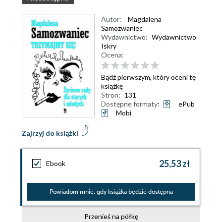
Autor:
Magdalena
Samozwaniec
Wydawnictwo:
Wydawnictwo
Iskry
Ocena:
Bądź pierwszym, który oceni tę
książkę
Stron:
131
Dostępne formaty:
ePub
Mobi
Zajrzyj do książki
25,53 zł
Ebook
Powiadom mnie, gdy książka będzie dostępna
Przenieś na półkę