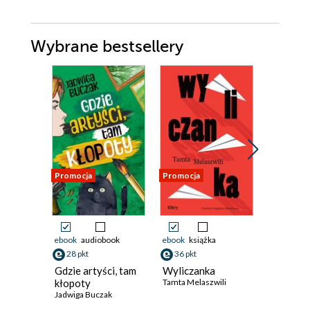
Wybrane bestsellery
Promocja
Promocja
Promocja
ebook
audiobook
ebook
książka
ebook
28 pkt
36 pkt
35 pkt
Gdzie artyści, tam
Wyliczanka
Przyjaci
kłopoty
Tamta Melaszwili
muzeum
Jadwiga Buczak
Heather 