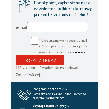
Ebookpoint, zapisz się na nasz
newsletter i
odbierz darmowy
prezent
. Czekamy na Ciebie!
e-mail
*
Chcę otrzymywać na podany e-mail
informacje o zniżkach, promocjach oraz
nowościach wydawniczych.
więcej »
DOŁĄCZ TERAZ
Bez spamu, 1-2 wiadomości tygodniowo!
Zobacz więcej »
Program partnerski »
Zarabiaj więcej z Grupą Helion! Dołącz do
programu partnerskiego.
Wydaj z nami książkę »