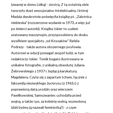
(zwanej w domu Lidką) - siostrą. Z tą ostatnią obie
tworzyły duet emocjonalno-intelektualny, i której
Madzia dwukrotnie poświęciła książkę pt. „Zalotnica
niebieska" (rozszerzone wydanie w 1973, a więc już
po śmierci autorki). Książka Iskier to cudem
uratowany maszynopis, przysposobiony do druku
wysiłkiem specjalisty „od Kossaków" Rafała
Podrazy - także autora obszernego posłowia.
Autorowi w edycji pomagał zespół ludzi, w tym
redaktorzy Iskier. Tomik bogato ilustrowany w
unikalne fotografie, z unikalną obwolutę Juliana
Żebrowskiego z 1937 r. będącą karykaturą
Magdaleny. Czyta się z zapartym tchem, łącznie z
faksymilą niezwykłego życiorysu (z 1961r.) z
poprawioną datą urodzin oraz wierszem
Pawlikowskiej. Samozwaniec uchodziła przed
wojną, a także i po, za kobietę wolną, wyzwoloną
(dziś byśmy ją nazwali feministką?) - z czym