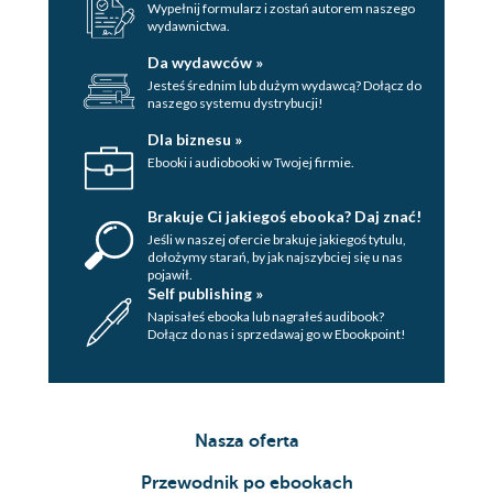
Wypełnij formularz i zostań autorem naszego
wydawnictwa.
Da wydawców »
Jesteś średnim lub dużym wydawcą? Dołącz do
naszego systemu dystrybucji!
Dla biznesu »
Ebooki i audiobooki w Twojej firmie.
Brakuje Ci jakiegoś ebooka? Daj znać!
Jeśli w naszej ofercie brakuje jakiegoś tytulu,
dołożymy starań, by jak najszybciej się u nas
pojawił.
Self publishing »
Napisałeś ebooka lub nagrałeś audibook?
Dołącz do nas i sprzedawaj go w Ebookpoint!
Nasza oferta
Przewodnik po ebookach