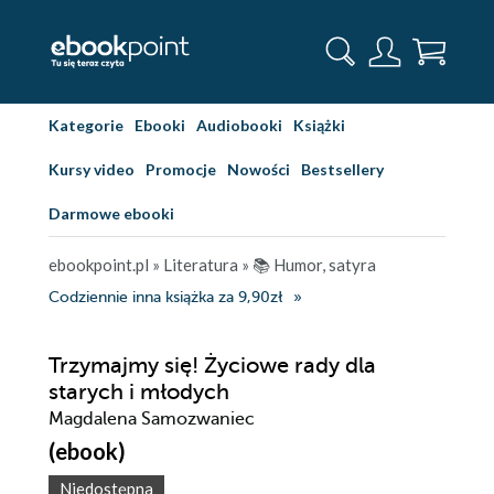
Kategorie
Ebooki
Audiobooki
Książki
Kursy video
Promocje
Nowości
Bestsellery
Darmowe ebooki
ebookpoint.pl
»
Literatura
»
📚 Humor, satyra
Codziennie inna książka za 9,90zł
Trzymajmy się! Życiowe rady dla
starych i młodych
Magdalena Samozwaniec
(ebook)
Niedostępna