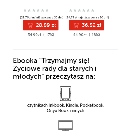
(28,79 zł najniższa cena z 30 dni)
(34,79 zł najniższa cena z 30 dni)
(34,89 zł najni
28.89 zł
36.82 zł
3
34.99zł
(-17%)
44.90zł
(-18%)
44.90z
Ebooka
"Trzymajmy się!
Życiowe rady dla starych i
młodych"
przeczytasz na:
czytnikach Inkbook, Kindle, Pocketbook,
Onyx Boox i innych