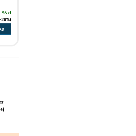
.56 zł
(-28%)
ka
er
nej