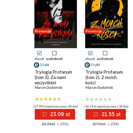
Promocja
Promocja
ebook
audiobook
ebook
audiobook
23 pkt
21 pkt
Trylogia Profanum
Trylogia Profanum
(tom 3). Za nami
(tom 2). Z moich
wszystkimi
kości
Marcin Dudziński
Marcin Dudziński
(17,99 zł najniższa cena z 30 dni)
(16,79 zł najniższa cena z 30 dni)
23.09 zł
21.55 zł
29.99zł
(-23%)
27.99zł
(-23%)