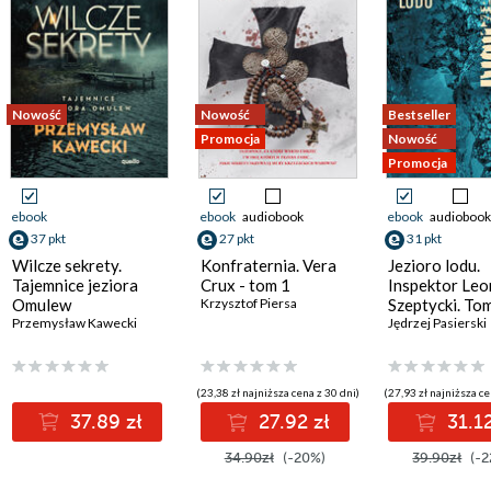
Nowość
Nowość
Bestseller
Promocja
Nowość
Promocja
ebook
ebook
audiobook
ebook
audiobook
37 pkt
27 pkt
31 pkt
Wilcze sekrety.
Konfraternia. Vera
Jezioro lodu.
Tajemnice jeziora
Crux - tom 1
Inspektor Leo
Omulew
Krzysztof Piersa
Szeptycki. To
Przemysław Kawecki
Jędrzej Pasierski
(23,38 zł najniższa cena z 30 dni)
(27,93 zł najniższa ce
37.89 zł
27.92 zł
31.12
34.90zł
(-20%)
39.90zł
(-2