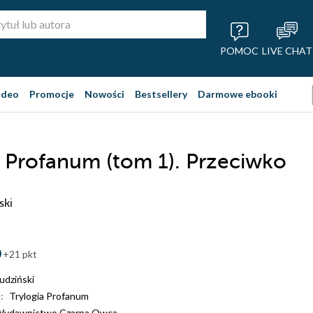
POMOC
LIVE CHAT
ideo
Promocje
Nowości
Bestsellery
Darmowe ebooki
a Profanum (tom 1). Przeciwko
ski
+21 pkt
udziński
:
Trylogia Profanum
ydawnictwo Czarna Owca