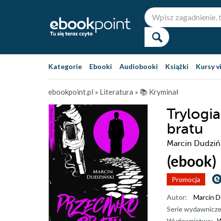
Kategorie
Ebooki
Audiobooki
Książki
Kursy v
ebookpoint.pl
»
Literatura
»
📚 Kryminał
Trylogi
bratu
Marcin Dudziń
(ebook)
Promocja
Autor:
Marcin D
Serie wydawnicze
Wydawnictwo:
W