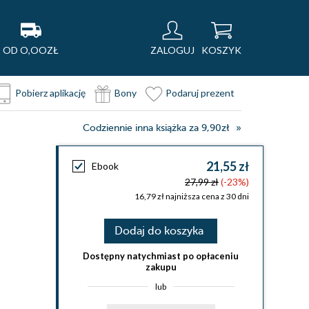
OD O,OOZŁ
ZALOGUJ
KOSZYK
Pobierz aplikację
Bony
Podaruj prezent
Codziennie inna książka za 9,90zł
21,55 zł
Ebook
27,99 zł
(-23%)
16,79 zł najniższa cena z 30 dni
Dodaj do koszyka
Dostępny natychmiast po opłaceniu
zakupu
lub