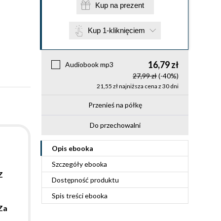
Kup na prezent
Kup 1-kliknięciem
16,79 zł
Audiobook mp3
27,99 zł
(-40%)
21,55 zł najniższa cena z 30 dni
Przenieś na półkę
Do przechowalni
Opis
ebooka
Szczegóły
ebooka
Z
Dostępność produktu
Spis treści
ebooka
Za