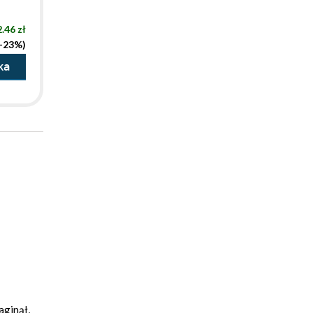
.46 zł
(-23%)
ka
aginął,