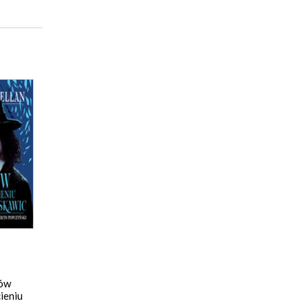
gów
cieniu