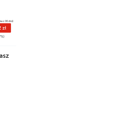
na z 30 dni)
 zł
7%)
asz