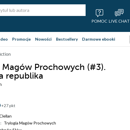
POMOC
LIVE CHAT
ideo
Promocje
Nowości
Bestsellery
Darmowe ebooki
iction
a Magów Prochowych (#3).
a republika
n
+27 pkt
Clellan
:
Trylogia Magów Prochowych
abryka Słów