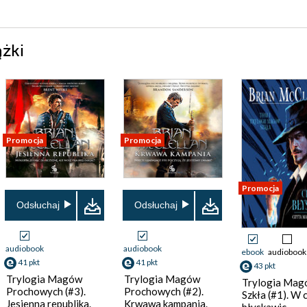
ążki
Promocja
Promocja
Promocja
Odsłuchaj
Odsłuchaj
audiobook
audiobook
ebook
audiobook
41 pkt
41 pkt
43 pkt
Trylogia Magów
Trylogia Magów
Trylogia Ma
Prochowych (#3).
Prochowych (#2).
Szkła (#1). W 
Jesienna republika.
Krwawa kampania.