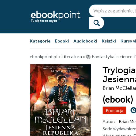
Kategorie
Ebooki
Audiobooki
Książki
Kursy v
ebookpoint.pl
»
Literatura
»
📚 Fantastyka i science-f
Trylogi
Jesienn
Brian McClella
(ebook)
Promocja
Autor:
Brian Mc
Serie wydawnicze
Wydawnictwo:
F