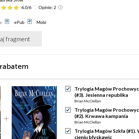
6.0
/
6
Opinie:
2
y:
ePub
Mobi
aj fragment
 rabatem
Trylogia Magów Prochowy
(#3). Jesienna republika
Brian McClellan
Trylogia Magów Prochowy
(#2). Krwawa kampania
Brian McClellan
Trylogia Magów Szkła (#1).
cieniu błyskawic