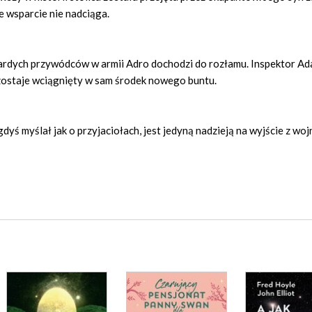
e wsparcie nie nadciąga.
ardych przywódców w armii Adro dochodzi do rozłamu. Inspektor Ad
zostaje wciągnięty w sam środek nowego buntu.
gdyś myślał jak o przyjaciołach, jest jedyną nadzieją na wyjście z woj