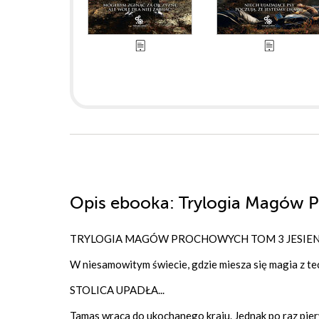
Opis
ebooka
: Trylogia Magów P
TRYLOGIA MAGÓW PROCHOWYCH TOM 3 JESIEN
W niesamowitym świecie, gdzie miesza się magia z tec
STOLICA UPADŁA...
Tamas wraca do ukochanego kraju. Jednak po raz pierw