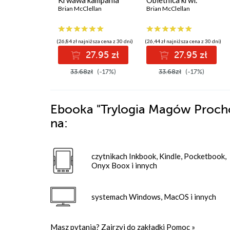
Krwawa kampania
Obietnica krwi.
Brian McClellan
Trylogia Magów
Brian McClellan
Prochowych. Tom 1
(26,84 zł najniższa cena z 30 dni)
(26,44 zł najniższa cena z 30 dni)
27.95 zł
27.95 zł
33.68zł
(-17%)
33.68zł
(-17%)
Ebooka
"Trylogia Magów Procho
na:
czytnikach Inkbook, Kindle, Pocketbook,
Onyx Boox i innych
systemach Windows, MacOS i innych
Masz pytania? Zajrzyj do zakładki
Pomoc
»