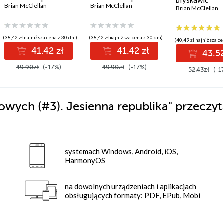
błyskawic
Trylogia Magów
Brian McClellan
Trylogia Magów
Brian McClellan
Brian McClellan
Prochowych. Tom 3
Prochowych. Tom 2
(38,42 zł najniższa cena z 30 dni)
(38,42 zł najniższa cena z 30 dni)
(40,49 zł najniższa ce
41.42 zł
41.42 zł
43.52
49.90zł
(-17%)
49.90zł
(-17%)
52.43zł
(-1
wych (#3). Jesienna republika"
przeczyt
systemach Windows, Android, iOS,
HarmonyOS
na dowolnych urządzeniach i aplikacjach
obsługujących formaty: PDF, EPub, Mobi