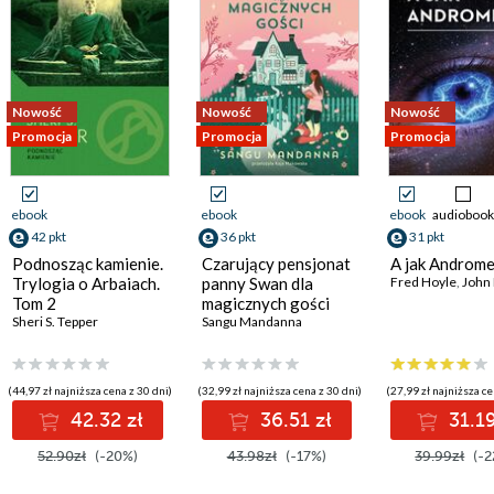
Nowość
Nowość
Nowość
Promocja
Promocja
Promocja
ebook
ebook
ebook
audiobook
42 pkt
36 pkt
31 pkt
Podnosząc kamienie.
Czarujący pensjonat
A jak Androm
Trylogia o Arbaiach.
panny Swan dla
Fred Hoyle
,
John 
Tom 2
magicznych gości
Sheri S. Tepper
Sangu Mandanna
(44,97 zł najniższa cena z 30 dni)
(32,99 zł najniższa cena z 30 dni)
(27,99 zł najniższa ce
42.32 zł
36.51 zł
31.19
52.90zł
(-20%)
43.98zł
(-17%)
39.99zł
(-2