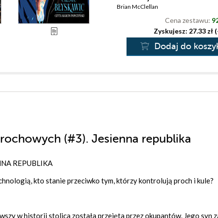
Brian McClellan
Cena zestawu:
92
Zyskujesz: 27.33 zł 
Dodaj do koszy
rochowych (#3). Jesienna republika
NA REPUBLIKA
hnologią, kto stanie przeciwko tym, którzy kontrolują proch i kule?
szy w historii stolica została przejęta przez okupantów. Jego syn z