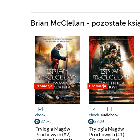
Brian McClellan - pozostałe ksi
Promocja
Promocja
ebook
ebook
audiobook
27 pkt
27 pkt
Trylogia Magów
Trylogia Magów
Prochowych (#2).
Prochowych (#1).