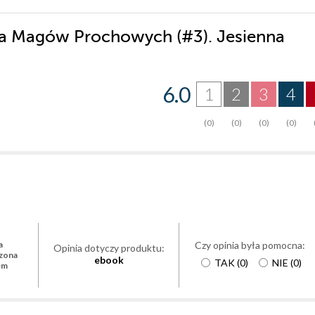
gia Magów Prochowych (#3). Jesienna
6.0
1
2
3
4
(0)
(0)
(0)
(0)
Czy opinia była pomocna:
a
Opinia dotyczy produktu:
zona
ebook
TAK
(
0
)
NIE
(
0
)
em