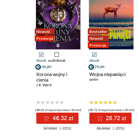
Nowość
Bestseller
Promocja
Nowość
Promocja
ebook
audiobook
ebook
46 pkt
28 pkt
Korona wojny i
Wojna niepamięci
cienia
qntm
J.R. Ward
(48,06 zł najniższa cena z 30 dni)
(28,72 zł najniższa cena z 30 dni)
46.32 zł
28.72 zł
57.90zł
(-20%)
35.90zł
(-20%)