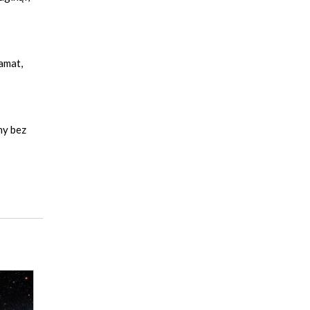
amat,
ny bez