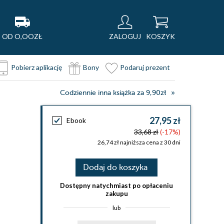
OD O,OOZŁ
ZALOGUJ
KOSZYK
Pobierz aplikację
Bony
Podaruj prezent
Codziennie inna książka za 9,90zł
27,95 zł
Ebook
33,68 zł
(-17%)
26,74 zł najniższa cena z 30 dni
Dodaj do koszyka
Dostępny natychmiast po opłaceniu
zakupu
lub