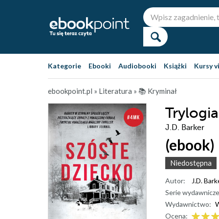
Kategorie
Ebooki
Audiobooki
Książki
Kursy v
ebookpoint.pl
»
Literatura
»
📚 Kryminał
Trylogi
J.D. Barker
(ebook)
Niedostępna
Autor:
J.D. Bark
Serie wydawnicze
Wydawnictwo:
W
Ocena: