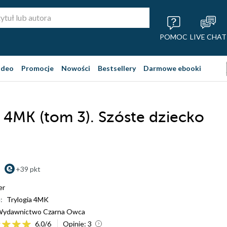
POMOC
LIVE CHAT
ideo
Promocje
Nowości
Bestsellery
Darmowe ebooki
a 4MK (tom 3). Szóste dziecko
+39 pkt
er
:
Trylogia 4MK
ydawnictwo Czarna Owca
6.0
/
6
Opinie:
3