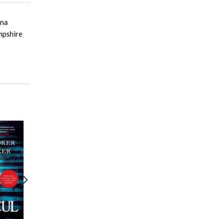
 na
mpshire
Promocja