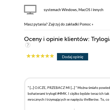
systemach Windows, MacOS i innych
Masz pytania? Zajrzyj do zakładki
Pomoc
»
Oceny i opinie klientów: Trylog
Dodaj opinię
" [...] OJCZE, PRZEBACZ MI [...] " Można śmiało powiedzi
bohaterami trylogii #4MK. I ciężko będzie teraz ich ta
mrocznych i trzymających w napięciu thrillerów. To, co 
własnej intuicji. Emocjonalnie mnie przeciągnął po za