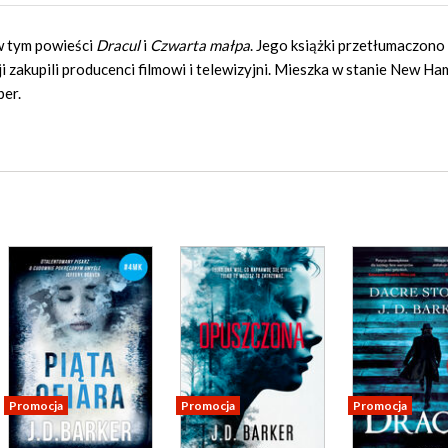
w tym powieści
Dracul
i
Czwarta małpa
. Jego książki przetłumaczono
i zakupili producenci filmowi i telewizyjni. Mieszka w stanie New Ha
ber.
Promocja
Promocja
Promocja