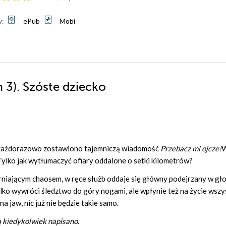
y:
ePub
Mobi
 3). Szóste dziecko
h każdorazowo zostawiono tajemniczą wiadomość
Przebacz mi ojcze!
W
 Tylko jak wytłumaczyć ofiary oddalone o setki kilometrów?
rniającym chaosem, w ręce służb oddaje się główny podejrzany w gł
ylko wywróci śledztwo do góry nogami, ale wpłynie też na życie wszy
 jaw, nic już nie będzie takie samo.
ą kiedykolwiek napisano
.