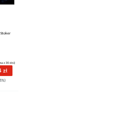
ebook
audiobook
ebook
audiobook
34 pkt
26 pkt
Trylogia 4MK (tom
Trylogia 4MK (tom
 Stoker
3). Szóste dziecko
1). Czwarta małpa
J.D. Barker
J.D. Barker
na z 30 dni)
(20,99 zł najniższa cena z 30 dni)
 zł
26.94 zł
Niedostępna
3%)
34.99zł
(-23%)