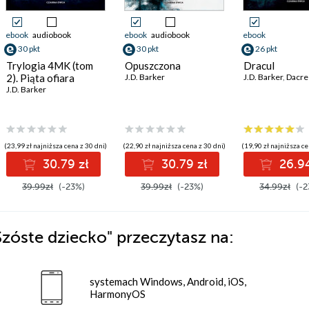
ebook
audiobook
ebook
audiobook
ebook
30 pkt
30 pkt
26 pkt
Trylogia 4MK (tom
Opuszczona
Dracul
2). Piąta ofiara
J.D. Barker
J.D. Barker
,
Dacre
J.D. Barker
(23,99 zł najniższa cena z 30 dni)
(22,90 zł najniższa cena z 30 dni)
(19,90 zł najniższa ce
30.79 zł
30.79 zł
26.94
39.99zł
(-23%)
39.99zł
(-23%)
34.99zł
(-2
Szóste dziecko"
przeczytasz na:
systemach Windows, Android, iOS,
HarmonyOS