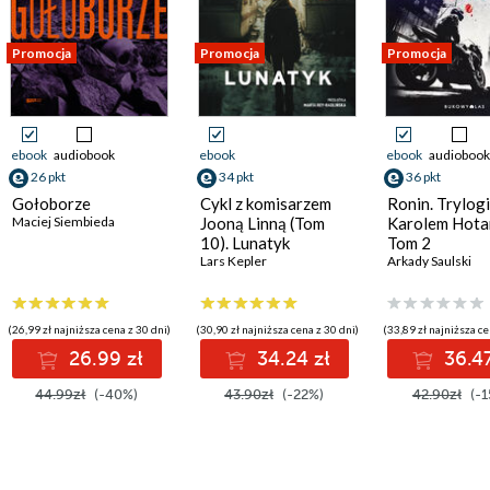
Promocja
Promocja
Promocja
ebook
audiobook
ebook
ebook
audiobook
26 pkt
34 pkt
36 pkt
Gołoborze
Cykl z komisarzem
Ronin. Trylogi
Maciej Siembieda
Jooną Linną (Tom
Karolem Hota
10). Lunatyk
Tom 2
Lars Kepler
Arkady Saulski
(26,99 zł najniższa cena z 30 dni)
(30,90 zł najniższa cena z 30 dni)
(33,89 zł najniższa ce
26.99 zł
34.24 zł
36.47
44.99zł
(-40%)
43.90zł
(-22%)
42.90zł
(-1