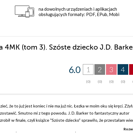
na dowolnych urządzeniach i aplikacjach
obsługujących formaty: PDF, EPub, Mobi
ia 4MK (tom 3). Szóste dziecko J.D. Bark
6.0
1
2
3
4
(0)
(0)
(0)
(0)
eć, że to już jest koniec i nie ma już nic. Łezka w moim oku się kręci. Zżył
k zostawić. Smutno mi z tego powodu. J. D. Barker to fantastyczny autor
zrobił w finale, czyli książce "Szóste dziecko" sprawiło, że przestałam wie
kamarkach umysłu Zabójcy Czwartej Małpy. W tej części dzieje się bardzo 
Rozwi