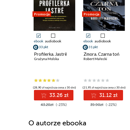
Promocja
Promocja
ebook
audiobook
ebook
audiobook
33 pkt
31 pkt
Profilerka. Jastrë
Zmora. Czarna toń
Grażyna Molska
Robert Małecki
(28,90 zł najniższa cena z 30 dni)
(21,95 zł najniższa cena z 30 dni)
33.26 zł
31.12 zł
43.20zł
(-23%)
39.90zł
(-22%)
O autorze
ebooka