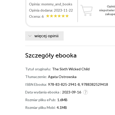
Wszystko się wyjaśnia. To tutaj poznajemy prawdziwe
Opinia: mommy_and_books
Opini
spowodowały u mnie łzy i niedowierzanie. Czy przeszł
Opinia dodana: 2023-11-22
niepotwie
prawdziwe? Nie mogę wam zdradzić fabuły, ale szczer
zakup
Ocena: 6
szczęka mi opadła, ponieważ nie spodziewałam się tak
bardzo mroczna. Nie da się jej odłożyć na półkę, nie p
wyobraźnię. Lubię takich pisarzy, ponieważ w ich ksią
więcej opinii
zapamiętać jego nazwisko. Jeżeli jeszcze nie znacie p
"Czwartej małpy" później "Piąta ofiara" i na końcu "Sz
mój ulubieniec, czyli detektyw Sam Porter będzie miał
Szczegóły
ebooka
Dlaczego? Po odpowiedź odsyłam was do "Szóstego dziec
podobało mi się jego postępowanie. Zasłużył na solidn
Tytuł oryginału:
rollercoaster, to śmiało sięgnijcie po "Szóste dziecko" J
The Sixth Wicked Child
Tłumaczenie:
Agata Ostrowska
ISBN Ebooka:
978-83-825-2941-8, 9788382529418
Data wydania ebooka :
2023-09-16
Rozmiar pliku ePub:
1.6MB
Rozmiar pliku Mobi:
4.1MB