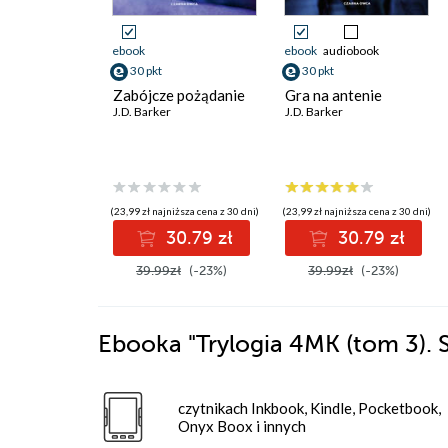
ebook
ebook
audiobook
30 pkt
30 pkt
Zabójcze pożądanie
Gra na antenie
J.D. Barker
J.D. Barker
(23,99 zł najniższa cena z 30 dni)
(23,99 zł najniższa cena z 30 dni)
30.79 zł
30.79 zł
39.99zł
(-23%)
39.99zł
(-23%)
Ebooka
"Trylogia 4MK (tom 3). 
czytnikach Inkbook, Kindle, Pocketbook,
Onyx Boox i innych