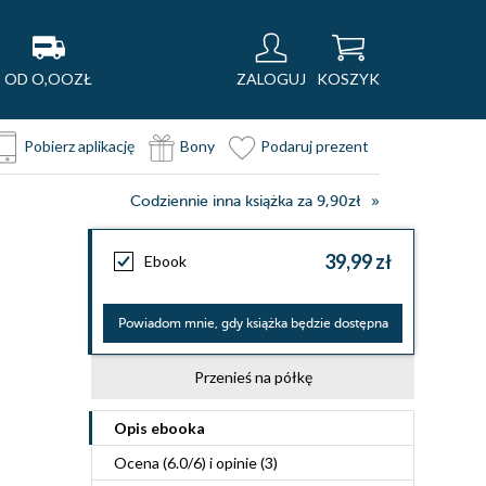
OD O,OOZŁ
ZALOGUJ
KOSZYK
Pobierz aplikację
Bony
Podaruj prezent
Codziennie inna książka za 9,90zł
39,99 zł
Ebook
Powiadom mnie, gdy książka będzie dostępna
Przenieś na półkę
Opis
ebooka
Ocena (
6.0
/
6
) i opinie (3)