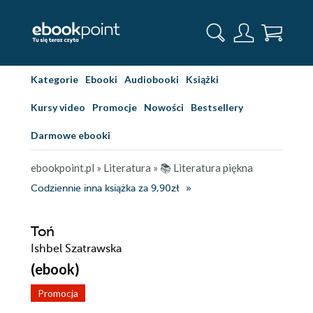
Kategorie
Ebooki
Audiobooki
Książki
Kursy video
Promocje
Nowości
Bestsellery
Darmowe ebooki
ebookpoint.pl
»
Literatura
»
📚 Literatura piękna
Codziennie inna książka za 9,90zł
Toń
Ishbel Szatrawska
(ebook)
Promocja