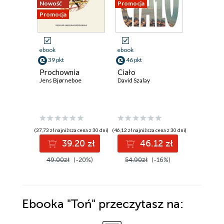
Nowość
Promocja
Promocja
Promocja
ebook
ebook
ebook
39 pkt
46 pkt
59 pkt
Prochownia
Ciało
Atlas ch
Jens Bjørneboe
David Szalay
David Mitc
(37,73 zł najniższa cena z 30 dni)
(46,12 zł najniższa cena z 30 dni)
(55,42 zł najni
39.20 zł
46.12 zł
5
49.00zł
(-20%)
54.90zł
(-16%)
69.90z
Ebooka
"Toń"
przeczytasz na: