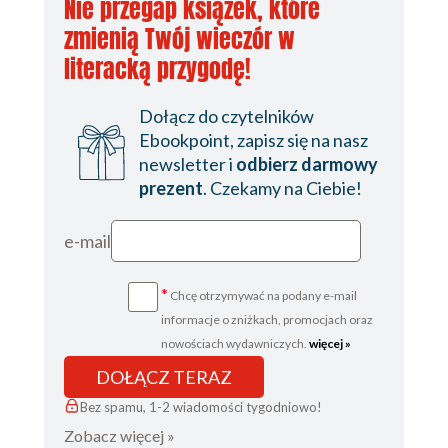
Nie przegap książek, które
zmienią Twój wieczór w
literacką przygodę!
Dołącz do czytelników
Ebookpoint, zapisz się na nasz
newsletter i
odbierz darmowy
prezent
. Czekamy na Ciebie!
e-mail
*
Chcę otrzymywać na podany e-mail
informacje o zniżkach, promocjach oraz
nowościach wydawniczych.
więcej »
DOŁĄCZ TERAZ
Bez spamu, 1-2 wiadomości tygodniowo!
Zobacz więcej »