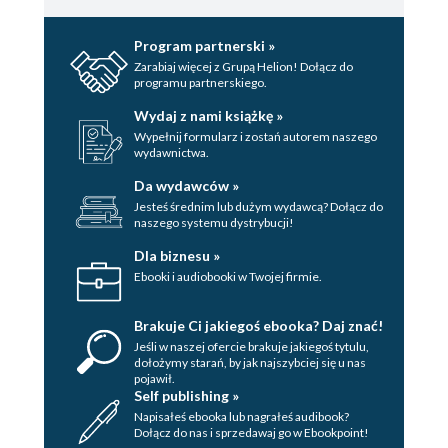
Program partnerski »
Zarabiaj więcej z Grupą Helion! Dołącz do
programu partnerskiego.
Wydaj z nami książkę »
Wypełnij formularz i zostań autorem naszego
wydawnictwa.
Da wydawców »
Jesteś średnim lub dużym wydawcą? Dołącz do
naszego systemu dystrybucji!
Dla biznesu »
Ebooki i audiobooki w Twojej firmie.
Brakuje Ci jakiegoś ebooka? Daj znać!
Jeśli w naszej ofercie brakuje jakiegoś tytulu,
dołożymy starań, by jak najszybciej się u nas
pojawił.
Self publishing »
Napisałeś ebooka lub nagrałeś audibook?
Dołącz do nas i sprzedawaj go w Ebookpoint!