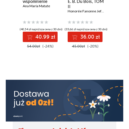
wspomnienie
E. B. Du Bois, TOM
martwić 
Ana María Matute
II
żyć
Honorée Fanonne Jeffers
Dr Pia Cal
(40,54 zł najniższa cena z 30 dni)
(33,66 zł najniższa cena z 30 dni)
(44,34 zł najni
40.99 zł
36.00 zł
4
54.00zł
(-24%)
45.00zł
(-20%)
59.00z