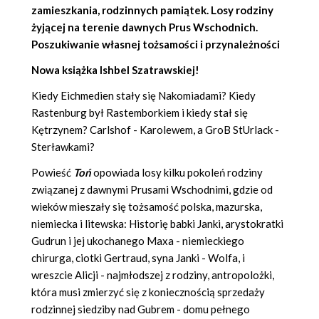
zamieszkania, rodzinnych pamiątek. Losy rodziny
żyjącej na terenie dawnych Prus Wschodnich.
Poszukiwanie własnej tożsamości i przynależności
Nowa książka Ishbel Szatrawskiej!
Kiedy Eichmedien stały się Nakomiadami? Kiedy
Rastenburg był Rastemborkiem i kiedy stał się
Kętrzynem? Carlshof - Karolewem, a GroB StUrlack -
Sterławkami?
Powieść
Toń
opowiada losy kilku pokoleń rodziny
związanej z dawnymi Prusami Wschodnimi, gdzie od
wieków mieszały się tożsamość polska, mazurska,
niemiecka i litewska: Historię babki Janki, arystokratki
Gudrun i jej ukochanego Maxa - niemieckiego
chirurga, ciotki Gertraud, syna Janki - Wolfa, i
wreszcie Alicji - najmłodszej z rodziny, antropolożki,
która musi zmierzyć się z koniecznością sprzedaży
rodzinnej siedziby nad Gubrem - domu pełnego