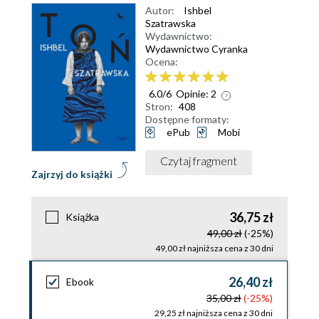
Autor:
Ishbel
Szatrawska
Wydawnictwo:
Wydawnictwo Cyranka
Ocena:
6.0
/
6
Opinie:
2
Stron:
408
Dostępne formaty:
ePub
Mobi
Czytaj fragment
Zajrzyj do książki
36,75 zł
Książka
49,00 zł
(-25%)
49,00 zł najniższa cena z 30 dni
26,40 zł
Ebook
35,00 zł
(-25%)
29,25 zł najniższa cena z 30 dni