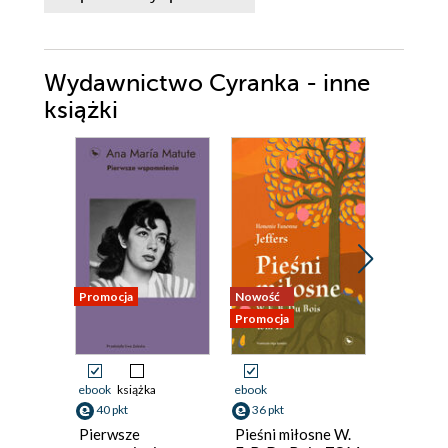
Wydawnictwo Cyranka - inne
książki
Promocja
Nowość
Promocja
Promocja
ebook
książka
ebook
ebook
ksi
40 pkt
36 pkt
44 pkt
Pierwsze
Pieśni miłosne W.
Przestań