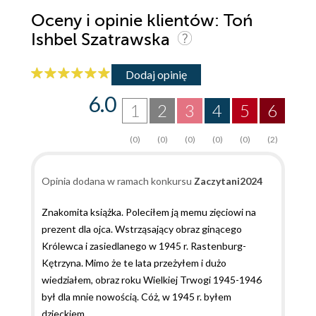
Oceny i opinie klientów: Toń
Ishbel Szatrawska
Dodaj opinię
6.0
1
2
3
4
5
6
(0)
(0)
(0)
(0)
(0)
(2)
Opinia dodana w ramach konkursu
Zaczytani2024
Znakomita książka. Poleciłem ją memu zięciowi na
prezent dla ojca. Wstrząsający obraz ginącego
Królewca i zasiedlanego w 1945 r. Rastenburg-
Kętrzyna. Mimo że te lata przeżyłem i dużo
wiedziałem, obraz roku Wielkiej Trwogi 1945-1946
był dla mnie nowością. Cóż, w 1945 r. byłem
dzieckiem.