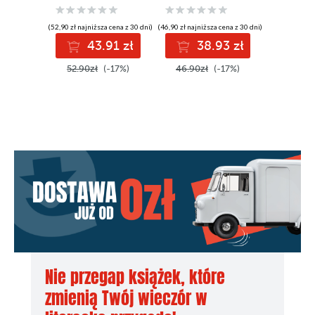
(52,90 zł najniższa cena z 30 dni)
(46,90 zł najniższa cena z 30 dni)
(39,92 zł najni
43.91 zł
38.93 zł
4
52.90zł
(-17%)
46.90zł
(-17%)
49.90z
Nie przegap książek, które
zmienią Twój wieczór w