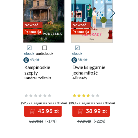
Nowość
Nowość
Nowość
Promocja
Promocja
Promocja
ebook
audiobook
ebook
ebook
aud
43 pkt
38 pkt
41 pkt
Kampinoskie
Dwie księgarnie,
Dama z 
szepty
jedna miłość
Sylwia Win
Sandra Podleska
Ali Brady
(52,99 zł najniższa cena z 30 dni)
(38,49 zł najniższa cena z 30 dni)
(40,92 zł najni
43.98 zł
38.99 zł
4
52.99zł
(-17%)
49.99zł
(-22%)
49.90z