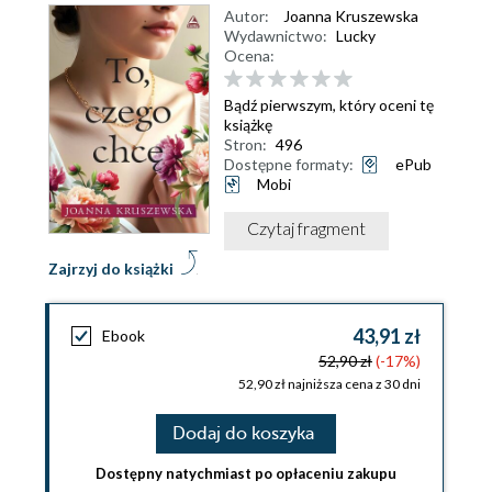
Autor:
Joanna Kruszewska
Wydawnictwo:
Lucky
Ocena:
Bądź pierwszym, który oceni tę
książkę
Stron:
496
Dostępne formaty:
ePub
Mobi
Czytaj fragment
Zajrzyj do książki
43,91 zł
Ebook
52,90 zł
(-17%)
52,90 zł najniższa cena z 30 dni
Dodaj do koszyka
Dostępny natychmiast po opłaceniu zakupu