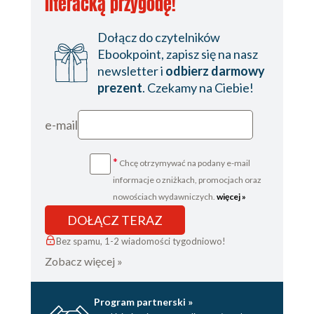
literacką przygodę!
Dołącz do czytelników
Ebookpoint, zapisz się na nasz
newsletter i
odbierz darmowy
prezent
. Czekamy na Ciebie!
e-mail
*
Chcę otrzymywać na podany e-mail
informacje o zniżkach, promocjach oraz
nowościach wydawniczych.
więcej »
DOŁĄCZ TERAZ
Bez spamu, 1-2 wiadomości tygodniowo!
Zobacz więcej »
Program partnerski »