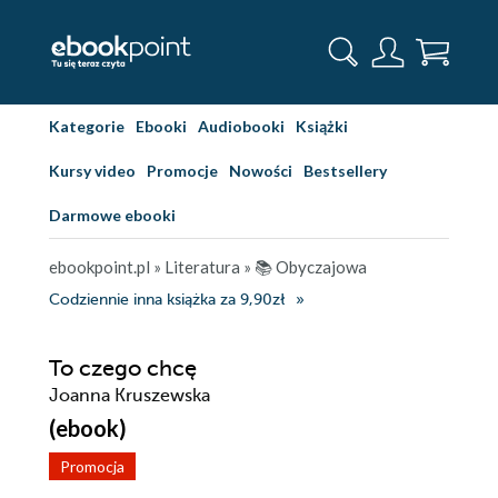
Kategorie
Ebooki
Audiobooki
Książki
Kursy video
Promocje
Nowości
Bestsellery
Darmowe ebooki
ebookpoint.pl
»
Literatura
»
📚 Obyczajowa
Codziennie inna książka za 9,90zł
To czego chcę
Joanna Kruszewska
(ebook)
Promocja