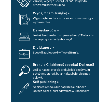
Zarabiaj więcej z Grupą Helion! Dołącz do
programu partnerskiego.
Wydaj z nami książkę »
Wypełnij formularz i zostań autorem naszego
wydawnictwa.
Da wydawców »
Jesteś średnim lub dużym wydawcą? Dołącz do
naszego systemu dystrybucji!
Dla biznesu »
Ebooki i audiobooki w Twojej firmie.
Brakuje Ci jakiegoś ebooka? Daj znać!
Jeśli w naszej ofercie brakuje jakiegoś tytulu,
dołożymy starań, by jak najszybciej się u nas
pojawił.
Self publishing »
Napisałeś ebooka lub nagrałeś audibook?
Dołącz do nas i sprzedawaj go w Ebookpoint!