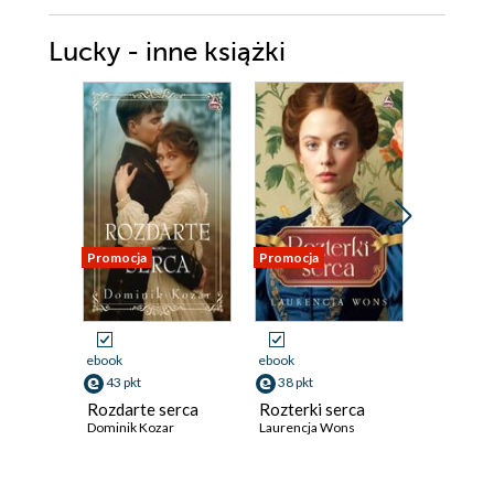
Lucky - inne książki
Promocja
Promocja
Promocja
ebook
ebook
ebook
43 pkt
38 pkt
41 pkt
Rozdarte serca
Rozterki serca
Tam gdz
Dominik Kozar
Laurencja Wons
winogro
Weronika 