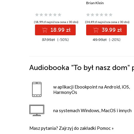
Brian Klein
(18,99 zł najniższa cena z 30 dni)
(34,49 zł najniższa cena z 30 dni)
18.99 zł
39.99 zł
37.99zł
(-50%)
49.99zł
(-20%)
Audiobooka
"To był nasz dom"
w aplikacji Ebookpoint na Android, iOS,
HarmonyOs
na systemach Windows, MacOS i innych
Masz pytania? Zajrzyj do zakładki
Pomoc
»