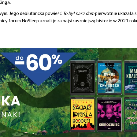
Kinga.
owym. Jego debiutancka powieść
To był nasz dom
pierwotnie ukazała s
cy forum NoSleep uznali je za najstraszniejszą historię w 2021 rok