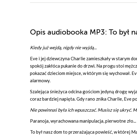
Opis
audiobooka MP3
: To był 
Kiedy już wejdą, nigdy nie wyjdą...
Eve i jej dziewczyna Charlie zamieszkały w starym
spokój zakłóca pukanie do drzwi. Na progu stoi mężcz
pokazać dzieciom miejsce, w którym się wychował. E
alarmowy.
Szalejąca śnieżyca odcina gościom jedyną drogę wyj
coraz bardziej napięta. Gdy rano znika Charlie, Eve 
Nie powinnaś była ich wpuszczać. Musisz się ukryć. Mu
Paranoja, wyrachowana manipulacja, pierwotne zło..
To był nasz dom to przerażająca powieść, w której Ma