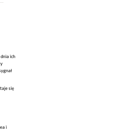
dnia ich
by
sygnał
aje się
ea i