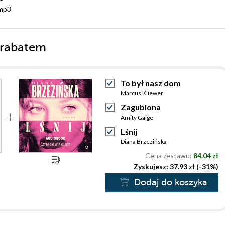
mp3
 rabatem
To był nasz dom
Marcus Kliewer
Zagubiona
Amity Gaige
Lśnij
Diana Brzezińska
Cena zestawu:
84.04 zł
Zyskujesz: 37.93 zł (-31%)
Dodaj do koszyka