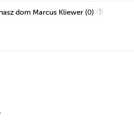
(0)
ł nasz dom Marcus Kliewer
7