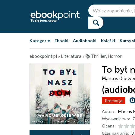
Kategorie
Ebooki
Audiobooki
Książki
Kursy v
ebookpoint.pl
»
Literatura
»
📚 Thriller, Horror
To był 
Marcus Kliewe
(audiob
Promocja
Autor:
Marcus K
Wydawnictwo:
O
Ocena:
Czas nagrania:
8