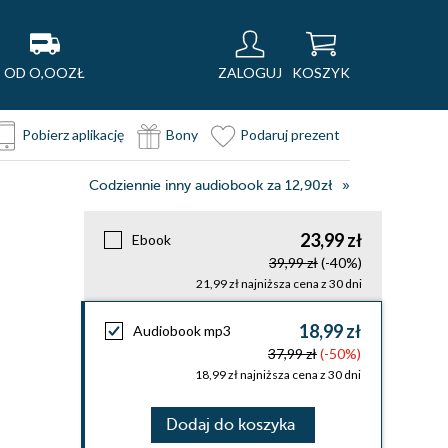
OD O,OOZŁ
ZALOGUJ
KOSZYK
Pobierz aplikację
Bony
Podaruj prezent
Codziennie inny audiobook za 12,90zł
23,99 zł
Ebook
39,99 zł
(-40%)
21,99 zł najniższa cena z 30 dni
18,99 zł
Audiobook mp3
37,99 zł
(-50%)
18,99 zł najniższa cena z 30 dni
Dodaj do koszyka