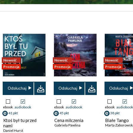
Nowość
Nowość
Nowość
Promocja
Promocja
Promocja
Odsłuchaj
Odsłuchaj
Odsłuchaj
ebook
audiobook
ebook
audiobook
ebook
audiobook
41 pkt
45 pkt
38 pkt
Ktoś był tu przed
Cena milczenia
Białe Tango
nami
Gabriela Pawlina
Marta Zaborowsk
Daniel Hurst