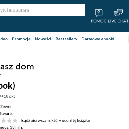
POMOC
LIVE CHAT
ideo
Promocje
Nowości
Bestsellery
Darmowe ebooki
nasz dom
r
ook)
+18 pkt
liewer
twarte
Bądź pierwszym, który oceni tę książkę
 godz. 38 min.