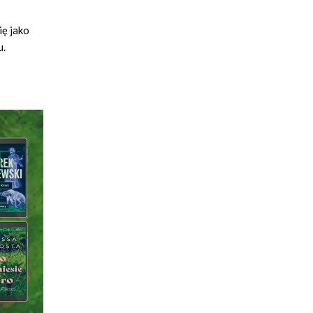
ię jako
u.