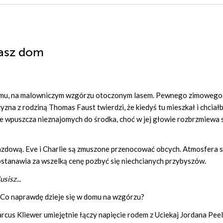
nasz dom
 domu, na malowniczym wzgórzu otoczonym lasem. Pewnego zimowego 
yzna z rodziną Thomas Faust twierdzi, że kiedyś tu mieszkał i chciał
ve wpuszcza nieznajomych do środka, choć w jej głowie rozbrzmiewa 
azdową. Eve i Charlie są zmuszone przenocować obcych. Atmosfera st
postanawia za wszelką cenę pozbyć się niechcianych przybyszów.
sisz...
. Co naprawdę dzieje się w domu na wzgórzu?
rcus Kliewer umiejętnie łączy napięcie rodem z Uciekaj Jordana Peel