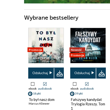
Wybrane bestsellery
Promocja
Nowość
Promocja
Odsłuchaj
Odsłuchaj
ebook
audiobook
ebook
audiobook
18 pkt
39 pkt
To był nasz dom
Fałszywy kandydat
Marcus Kliewer
Trylogia Rzeszy. Tom
1