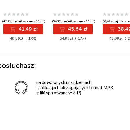
(49,99 zł najniższa cena z 30 dni)
(54,99 zł najniższa cena z 30 dni)
(38,49 zł najniższa ce
41.49 zł
45.64 zł
38.49
49.99zł
(-17%)
54.99zł
(-17%)
49.99zł
(-2
posłuchasz:
na dowolonych urządzeniach
i aplikacjach obsługujących format MP3
(pliki spakowane w ZIP)