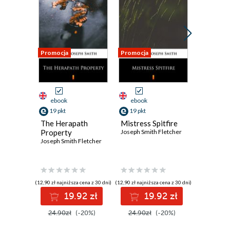
Promocja
Promocja
Promocja
ebook
ebook
ebook
19 pkt
19 pkt
19 pkt
The Herapath
Mistress Spitfire
In the D
Property
Joseph Smith Fletcher
Drake
Joseph Smith Fletcher
Joseph Smi
(12,90 zł najniższa cena z 30 dni)
(12,90 zł najniższa cena z 30 dni)
(12,90 zł najni
19.92 zł
19.92 zł
1
24.90zł
(-20%)
24.90zł
(-20%)
24.90z