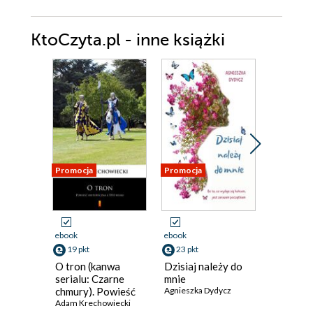
KtoCzyta.pl - inne książki
Promocja
Promocja
Promocja
ebook
ebook
ebook
19 pkt
23 pkt
23 pkt
O tron (kanwa
Dzisiaj należy do
Marzeni
serialu: Czarne
mnie
termine
chmury). Powieść
Agnieszka Dydycz
Agnieszka
historyczna z XVII
Adam Krechowiecki