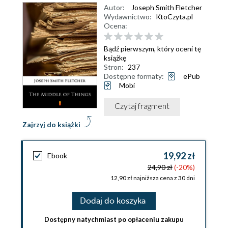
Autor:
Joseph Smith Fletcher
Wydawnictwo:
KtoCzyta.pl
Ocena:
Bądź pierwszym, który oceni tę
książkę
Stron:
237
Dostępne formaty:
ePub
Mobi
Czytaj fragment
Zajrzyj do książki
19,92 zł
Ebook
24,90 zł
(-20%)
12,90 zł najniższa cena z 30 dni
Dodaj do koszyka
Dostępny natychmiast po opłaceniu zakupu