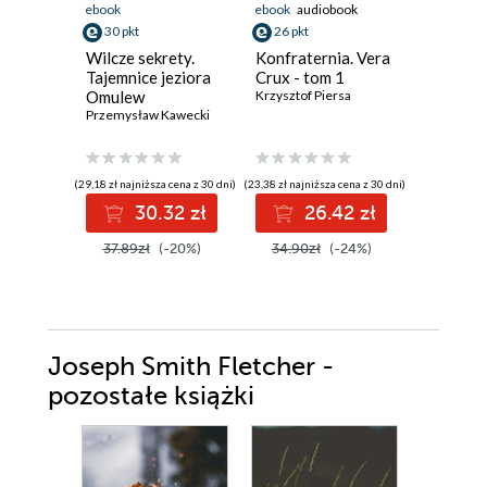
ebook
ebook
audiobook
ebook
aud
30 pkt
26 pkt
31 pkt
Wilcze sekrety.
Konfraternia. Vera
Jezioro 
Tajemnice jeziora
Crux - tom 1
Inspekt
Omulew
Krzysztof Piersa
Szeptyck
Przemysław Kawecki
Jędrzej Pa
(29,18 zł najniższa cena z 30 dni)
(23,38 zł najniższa cena z 30 dni)
(27,93 zł najni
30.32 zł
26.42 zł
3
37.89zł
(-20%)
34.90zł
(-24%)
39.90z
Joseph Smith Fletcher -
pozostałe książki