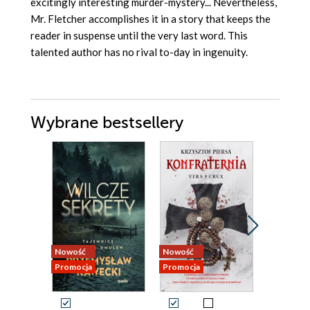
excitingly interesting murder-mystery... Nevertheless,
Mr. Fletcher accomplishes it in a story that keeps the
reader in suspense until the very last word. This
talented author has no rival to-day in ingenuity.
Wybrane bestsellery
Nowość
Nowość
Bestseller
Promocja
Promocja
Nowość
Promocja