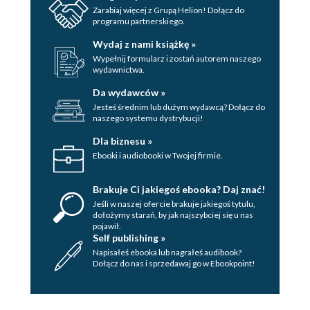
Zarabiaj więcej z Grupą Helion! Dołącz do
programu partnerskiego.
Wydaj z nami książkę »
Wypełnij formularz i zostań autorem naszego
wydawnictwa.
Da wydawców »
Jesteś średnim lub dużym wydawcą? Dołącz do
naszego systemu dystrybucji!
Dla biznesu »
Ebooki i audiobooki w Twojej firmie.
Brakuje Ci jakiegoś ebooka? Daj znać!
Jeśli w naszej ofercie brakuje jakiegoś tytulu,
dołożymy starań, by jak najszybciej się u nas
pojawił.
Self publishing »
Napisałeś ebooka lub nagrałeś audibook?
Dołącz do nas i sprzedawaj go w Ebookpoint!