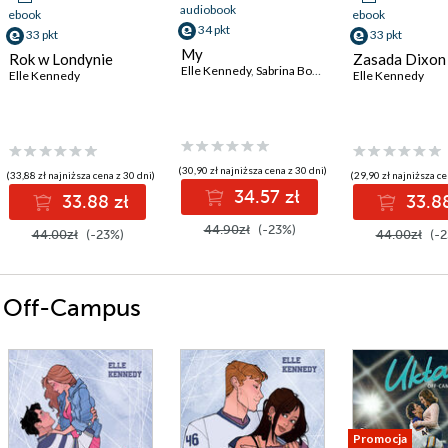
audiobook
ebook
ebook
34 pkt
33 pkt
33 pkt
My
Rok w Londynie
Zasada Dixon
Elle Kennedy
,
Sabrina Bowen
Elle Kennedy
Elle Kennedy
(30,90 zł najniższa cena z 30 dni)
(33,88 zł najniższa cena z 30 dni)
(29,90 zł najniższa ce
34.57 zł
33.88 zł
33.88
44.90zł
(-23%)
44.00zł
(-23%)
44.00zł
(-2
ii Off-Campus
Promocja