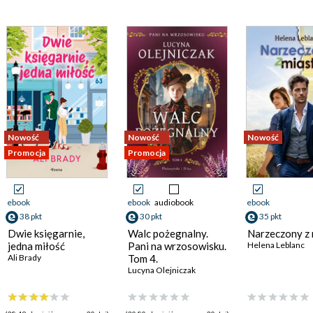
Nowość
Nowość
Nowość
Promocja
Promocja
ebook
ebook
audiobook
ebook
38 pkt
30 pkt
35 pkt
Dwie księgarnie,
Walc pożegnalny.
Narzeczony z 
jedna miłość
Pani na wrzosowisku.
Helena Leblanc
Ali Brady
Tom 4.
Lucyna Olejniczak