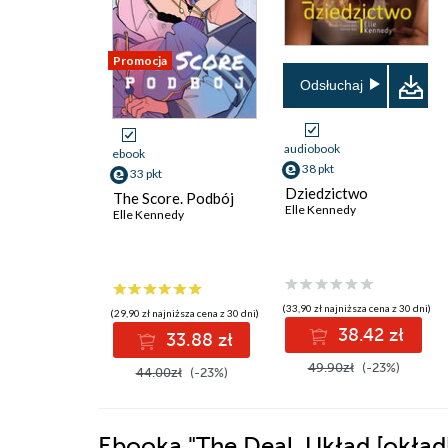
Promocja
Odsłuchaj
audiobook
ebook
38 pkt
33 pkt
Dziedzictwo
The Score. Podbój
Elle Kennedy
Elle Kennedy
(33,90 zł najniższa cena z 30 dni)
(29,90 zł najniższa cena z 30 dni)
38.42 zł
33.88 zł
49.90zł
(-23%)
44.00zł
(-23%)
Ebooka
"The Deal. Układ [okład