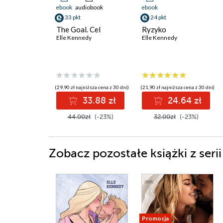
ebook
audiobook
ebook
33 pkt
24 pkt
The Goal. Cel
Ryzyko
Elle Kennedy
Elle Kennedy
(29,90 zł najniższa cena z 30 dni)
(21,90 zł najniższa cena z 30 dni)
33.88 zł
24.64 zł
44.00zł
(-23%)
32.00zł
(-23%)
Zobacz pozostałe książki z ser
Promocja