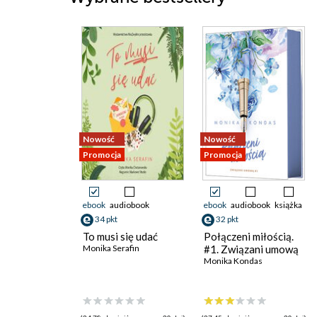
Nowość
Nowość
Promocja
Promocja
ebook
audiobook
ebook
audiobook
książka
34 pkt
32 pkt
To musi się udać
Połączeni miłością.
Monika Serafin
#1. Związani umową
Monika Kondas