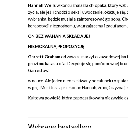
Hannah Wells
w końcu znalazła chłopaka, który wzbu
życia, ale jeśli chodzi o seks i uwodzenie, okazuje 
wybranka, będzie musiała zainteresować go sobą. Chcą
korepetycji nieznośnemu, wkurzającemu i zadufanemu
ON BEZ WAHANIA SKŁADA JEJ
NIEMORALNĄ PROPOZYCJĘ
Garrett Graham
od zawsze marzył o zawodowej karie
grozi mu katastrofa. Decyduje się pomóc pewnej brun
Garrettowi
w nauce. Ale jeden nieoczekiwany pocałunek rozpala 
w grę. Musi teraz przekonać Hannah, że mężczyzna je
Kultowa powieść, która zapoczątkowała niezwykle d
Wybrane bestsellery