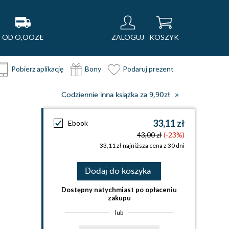
OD O,OOZŁ
ZALOGUJ
KOSZYK
Pobierz aplikację
Bony
Podaruj prezent
Codziennie inna książka za 9,90zł
33,11 zł
Ebook
43,00 zł
(-23%)
33,11 zł najniższa cena z 30 dni
Dodaj do koszyka
Dostępny natychmiast po opłaceniu
zakupu
lub