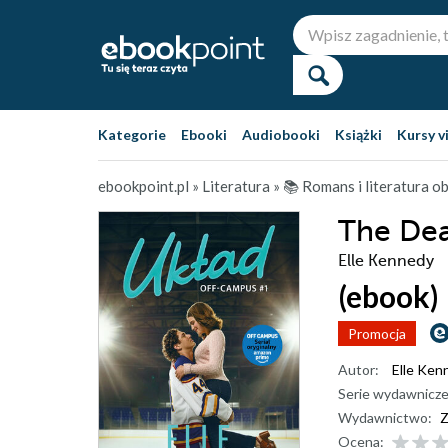
Kategorie
Ebooki
Audiobooki
Książki
Kursy v
ebookpoint.pl
»
Literatura
»
📚 Romans i literatura 
The Dea
Elle Kennedy
(ebook)
Promocja
Autor:
Elle Ken
Serie wydawnicze
Wydawnictwo:
Z
Ocena: