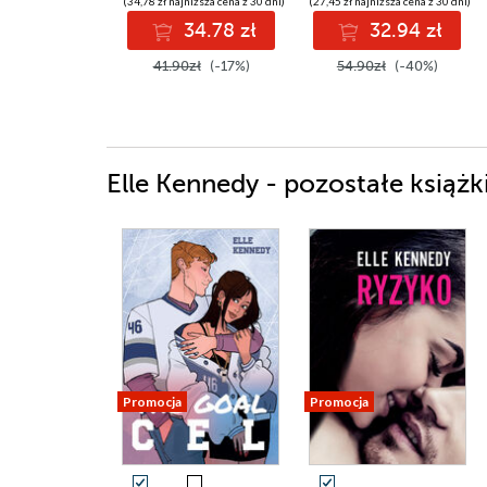
(34,78 zł najniższa cena z 30 dni)
(27,45 zł najniższa cena z 30 dni)
34.78 zł
32.94 zł
41.90zł
(-17%)
54.90zł
(-40%)
Elle Kennedy - pozostałe książk
Promocja
Promocja