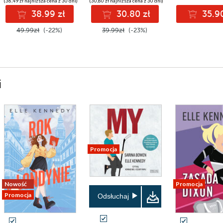
(38,49 zł najniższa cena z 30 dni)
(30,80 zł najniższa cena z 30 dni)
38.99 zł
30.80 zł
35.90
49.99zł
(-22%)
39.99zł
(-23%)
i
Promocja
Nowość
Promocja
Promocja
Odsłuchaj