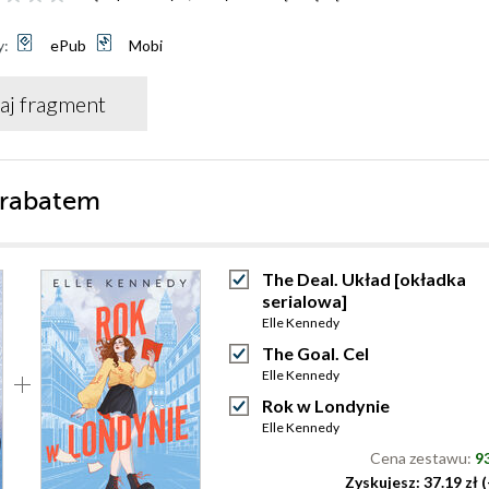
y:
ePub
Mobi
aj fragment
 rabatem
The Deal. Układ [okładka
serialowa]
Elle Kennedy
The Goal. Cel
Elle Kennedy
Rok w Londynie
Elle Kennedy
Cena zestawu:
93
Zyskujesz: 37.19 zł 