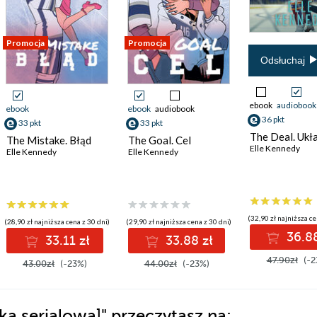
Promocja
Promocja
Odsłuchaj
ebook
audiobook
ebook
ebook
audiobook
36 pkt
33 pkt
33 pkt
The Deal. Ukł
The Mistake. Błąd
The Goal. Cel
Elle Kennedy
Elle Kennedy
Elle Kennedy
(32,90 zł najniższa ce
(28,90 zł najniższa cena z 30 dni)
(29,90 zł najniższa cena z 30 dni)
36.88
33.11 zł
33.88 zł
47.90zł
(-2
43.00zł
(-23%)
44.00zł
(-23%)
ka serialowa]"
przeczytasz na: