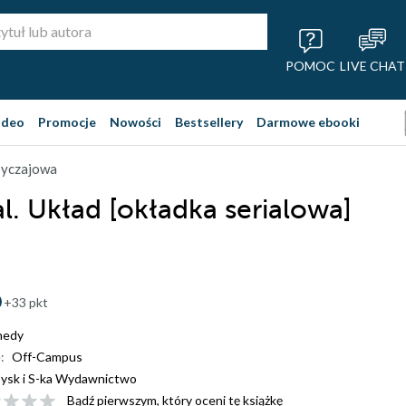
POMOC
LIVE CHAT
ideo
Promocje
Nowości
Bestsellery
Darmowe ebooki
obyczajowa
l. Układ [okładka serialowa]
+33 pkt
nedy
:
Off-Campus
ysk i S-ka Wydawnictwo
Bądź pierwszym, który oceni tę książkę