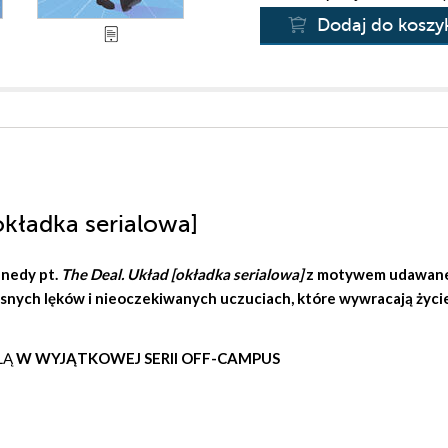
Dodaj do koszy
okładka serialowa]
nnedy
pt.
The Deal. Układ [okładka serialowa]
z motywem udawan
snych lęków i nieoczekiwanych uczuciach, które wywracają życi
LĄ
W WYJĄTKOWEJ SERII OFF-CAMPUS