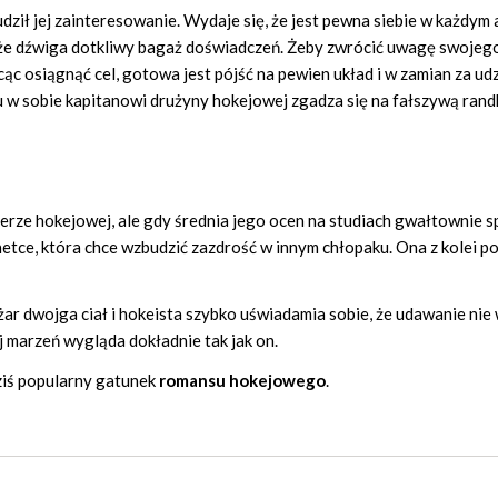
dził jej zainteresowanie. Wydaje się, że jest pewna siebie w każdym 
się, że dźwiga dotkliwy bagaż doświadczeń. Żeby zwrócić uwagę swojeg
c osiągnąć cel, gotowa jest pójść na pewien układ i w zamian za udz
 w sobie kapitanowi drużyny hokejowej zgadza się na fałszywą rand
rze hokejowej, ale gdy średnia jego ocen na studiach gwałtownie s
etce, która chce wzbudzić zazdrość w innym chłopaku. Ona z kolei 
żar dwojga ciał i hokeista szybko uświadamia sobie, że udawanie nie
j marzeń wygląda dokładnie tak jak on.
ziś popularny gatunek
romansu hokejowego
.