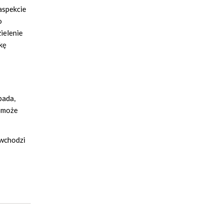
aspekcie
o
ielenie
kę
pada,
pomoże
 wchodzi