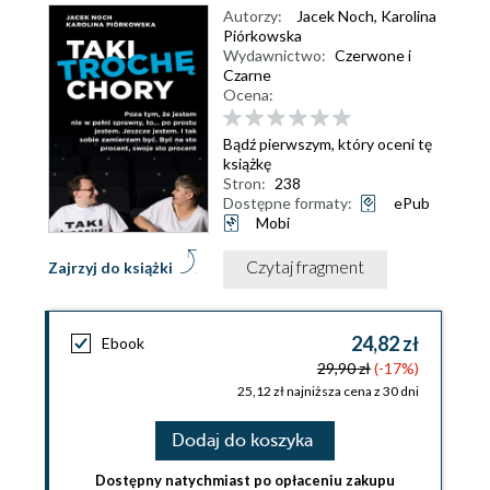
Autorzy:
Jacek Noch
,
Karolina
Piórkowska
Wydawnictwo:
Czerwone i
Czarne
Ocena:
Bądź pierwszym, który oceni tę
książkę
Stron:
238
Dostępne formaty:
ePub
Mobi
Czytaj fragment
Zajrzyj do książki
24,82 zł
Ebook
29,90 zł
(-17%)
25,12 zł najniższa cena z 30 dni
Dodaj do koszyka
Dostępny natychmiast po opłaceniu zakupu