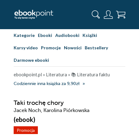
Kategorie
Ebooki
Audiobooki
Książki
Kursy video
Promocje
Nowości
Bestsellery
Darmowe ebooki
ebookpoint.pl
»
Literatura
»
📚 Literatura faktu
Codziennie inna książka za 9,90zł
Taki trochę chory
Jacek Noch, Karolina Piórkowska
(ebook)
Promocja