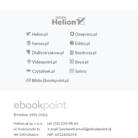
Helion.pl
Onepress.pl
Sensus.pl
Editio.pl
DlaBystrzakow.pl
Bezdroza.pl
Videopoint.pl
Beya.pl
Czytalisek.pl
Sploty
Biblio.Ebookpoint.pl
© Helion 1991-2026
Helion.pl sp. z o.o.
tel. (32) 230-98-63
ul. Kościuszki 1c
e-mail:
[wyświetl email]@ebookpoint.pl
44-100 Gliwice
NIP: 6312636254