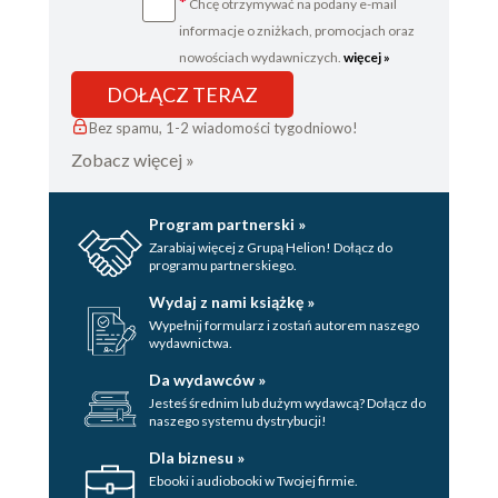
*
Chcę otrzymywać na podany e-mail
informacje o zniżkach, promocjach oraz
nowościach wydawniczych.
więcej »
DOŁĄCZ TERAZ
Bez spamu, 1-2 wiadomości tygodniowo!
Zobacz więcej »
Program partnerski »
Zarabiaj więcej z Grupą Helion! Dołącz do
programu partnerskiego.
Wydaj z nami książkę »
Wypełnij formularz i zostań autorem naszego
wydawnictwa.
Da wydawców »
Jesteś średnim lub dużym wydawcą? Dołącz do
naszego systemu dystrybucji!
Dla biznesu »
Ebooki i audiobooki w Twojej firmie.