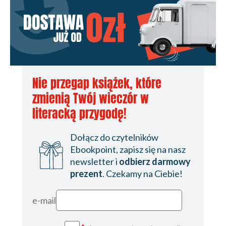
Nie przegap książek, które
zmienią Twój wieczór w
literacką przygodę!
Dołącz do czytelników
Ebookpoint, zapisz się na nasz
newsletter i
odbierz darmowy
prezent
. Czekamy na Ciebie!
e-mail