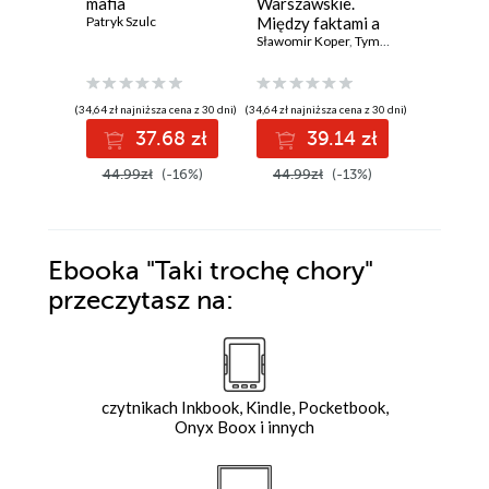
mafia
Warszawskie.
Historia 
Patryk Szulc
Między faktami a
przyszło
legendą
Sławomir Koper
,
Tymoteusz Pawłowski
zywnosc
Vaclav Smi
(34,64 zł najniższa cena z 30 dni)
(34,64 zł najniższa cena z 30 dni)
(33,10 zł najni
37.68 zł
39.14 zł
3
44.99zł
(-16%)
44.99zł
(-13%)
42.99z
Ebooka
"Taki trochę chory"
przeczytasz na:
czytnikach Inkbook, Kindle, Pocketbook,
Onyx Boox i innych