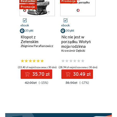
Bestseller
Promocja
Promocja
Promocja
ebook
ebook
ebook
35 pkt
30 pkt
31 pkt
Kłopot z
Nic nie jest w
Polska n
Zełenskim
porządku. Wołyń
Zbigniew P
Zbigniew Parafianowicz
moja rodzinna
historia
Krzesimir Dębski
(33,40 zł najniższa cena z 30 dni)
(28,94 zł najniższa cena z 30 dni)
(29,75 zł najni
35.70 zł
30.49 zł
3
42.00zł
(-15%)
36.90zł
(-17%)
36.90z