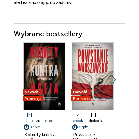
ale też zmuszając do zadumy.
Wybrane bestsellery
Nowość
Nowość
Nowość
Promocja
Promocja
Promocja
ebook
audiobook
ebook
audiobook
ebook
37 pkt
39 pkt
38 pkt
Kobiety kontra
Powstanie
Jak naka