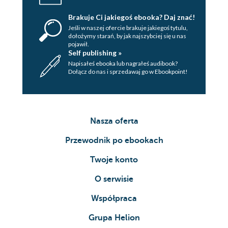
Brakuje Ci jakiegoś ebooka? Daj znać!
Jeśli w naszej ofercie brakuje jakiegoś tytulu,
dołożymy starań, by jak najszybciej się u nas
pojawił.
Self publishing »
Napisałeś ebooka lub nagrałeś audibook?
Dołącz do nas i sprzedawaj go w Ebookpoint!
Nasza oferta
Przewodnik po ebookach
Twoje konto
O serwisie
Współpraca
Grupa Helion