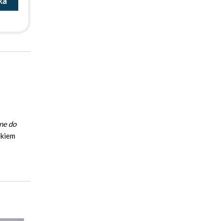
ka
zne do
ikiem