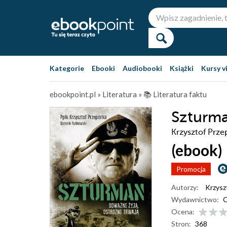
Kategorie
Ebooki
Audiobooki
Książki
Kursy v
ebookpoint.pl
»
Literatura
»
📚 Literatura faktu
Szturma
Krzysztof Prze
(ebook)
Promocja
Autorzy:
Krzysz
Wydawnictwo:
C
Ocena:
Stron:
368