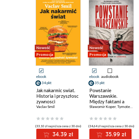
Nowość
Nowość
Promocja
Promocja
ebook
ebook
audiobook
34 pkt
35 pkt
Jak nakarmic swiat.
Powstanie
Historia i przyszłosc
Warszawskie.
zywnosci
Między faktami a
Vaclav Smil
legendą
Sławomir Koper
,
Tymoteusz Pawłowski
(33,10 zł najniższa cena z 30 dni)
(34,64 zł najniższa cena z 30 dni)
34.39 zł
35.99 zł