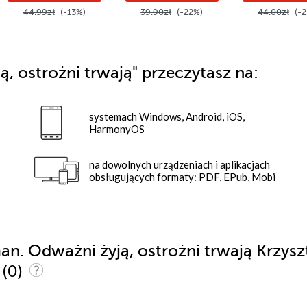
44.99zł
(-13%)
39.90zł
(-22%)
44.00zł
(-2
, ostrożni trwają"
przeczytasz na:
systemach Windows, Android, iOS,
HarmonyOS
na dowolnych urządzeniach i aplikacjach
obsługujących formaty: PDF, EPub, Mobi
an. Odważni żyją, ostrożni trwają Krzysz
(0)
i