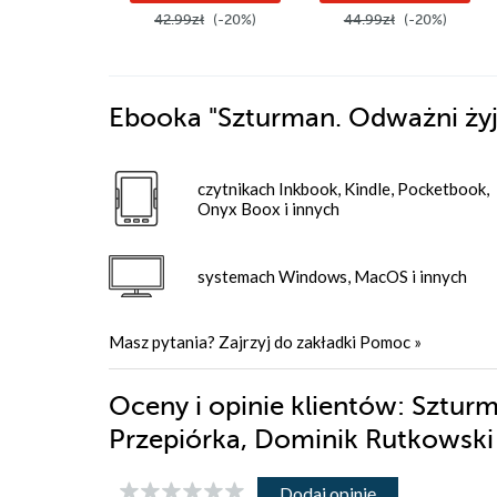
42.99zł
(-20%)
44.99zł
(-20%)
Ebooka
"Szturman. Odważni żyją
czytnikach Inkbook, Kindle, Pocketbook,
Onyx Boox i innych
systemach Windows, MacOS i innych
Masz pytania? Zajrzyj do zakładki
Pomoc
»
Oceny i opinie klientów: Szturm
Przepiórka, Dominik Rutkowsk
Dodaj opinię