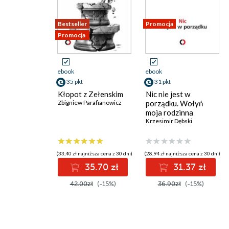
Bestseller
Promocja
Promocja
ebook
ebook
35 pkt
31 pkt
Kłopot z Zełenskim
Nic nie jest w
Zbigniew Parafianowicz
porządku. Wołyń
moja rodzinna
historia
Krzesimir Dębski
(33,40 zł najniższa cena z 30 dni)
(28,94 zł najniższa cena z 30 dni)
35.70 zł
31.37 zł
42.00zł
(-15%)
36.90zł
(-15%)