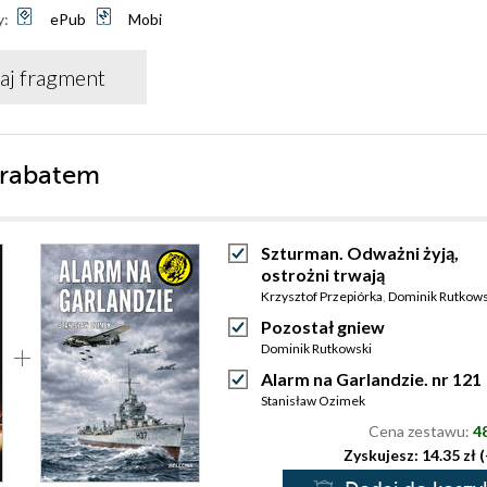
y:
ePub
Mobi
aj fragment
 rabatem
Szturman. Odważni żyją,
ostrożni trwają
Krzysztof Przepiórka
,
Dominik Rutkows
Pozostał gniew
Dominik Rutkowski
Alarm na Garlandzie. nr 121
Stanisław Ozimek
Cena zestawu:
48
Zyskujesz: 14.35 zł 