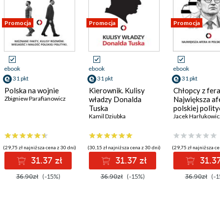
Promocja
Promocja
Promocja
ebook
ebook
ebook
31 pkt
31 pkt
31 pkt
Polska na wojnie
Kierownik. Kulisy
Chłopcy z fera
Zbigniew Parafianowicz
władzy Donalda
Największa af
Tuska
polskiej polit
Kamil Dziubka
Jacek Harłukowic
(29,75 zł najniższa cena z 30 dni)
(30,15 zł najniższa cena z 30 dni)
(29,75 zł najniższa ce
31.37 zł
31.37 zł
31.37
36.90zł
(-15%)
36.90zł
(-15%)
36.90zł
(-1