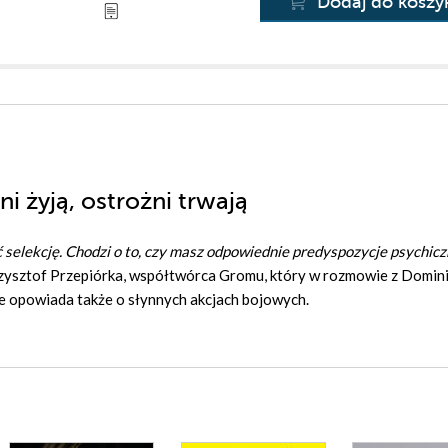
Dodaj do koszy
i żyją, ostrożni trwają
ć selekcję. Chodzi o to, czy masz odpowiednie predyspozycje psychic
rzysztof Przepiórka, współtwórca Gromu, który w rozmowie z Domin
ale opowiada także o słynnych akcjach bojowych.