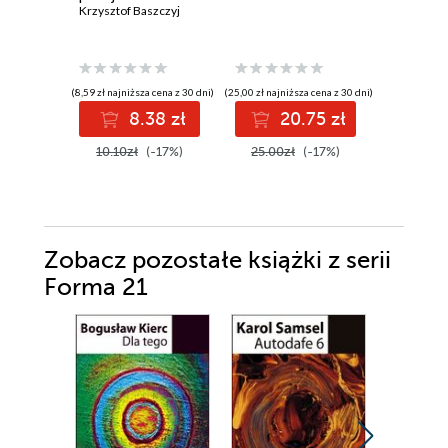
Krzysztof Baszczyj
1885-1
Charles Re
(8,59 zł najniższa cena z 30 dni)
(25,00 zł najniższa cena z 30 dni)
(50,00 zł najni
8.38 zł
20.75 zł
4
10.10zł
(-17%)
25.00zł
(-17%)
50.00z
Zobacz pozostałe książki z serii
Forma 21