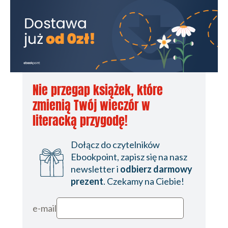
Nie przegap książek, które
zmienią Twój wieczór w
literacką przygodę!
Dołącz do czytelników
Ebookpoint, zapisz się na nasz
newsletter i
odbierz darmowy
prezent
. Czekamy na Ciebie!
e-mail