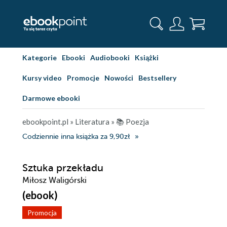
Kategorie
Ebooki
Audiobooki
Książki
Kursy video
Promocje
Nowości
Bestsellery
Darmowe ebooki
ebookpoint.pl
»
Literatura
»
📚 Poezja
Codziennie inna książka za 9,90zł
Sztuka przekładu
Miłosz Waligórski
(ebook)
Promocja