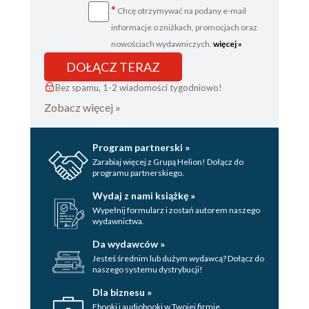
*
Chcę otrzymywać na podany e-mail
informacje o zniżkach, promocjach oraz
nowościach wydawniczych.
więcej »
DOŁĄCZ TERAZ
Bez spamu, 1-2 wiadomości tygodniowo!
Zobacz więcej »
Program partnerski »
Zarabiaj więcej z Grupą Helion! Dołącz do
programu partnerskiego.
Wydaj z nami książkę »
Wypełnij formularz i zostań autorem naszego
wydawnictwa.
Da wydawców »
Jesteś średnim lub dużym wydawcą? Dołącz do
naszego systemu dystrybucji!
Dla biznesu »
Ebooki i audiobooki w Twojej firmie.