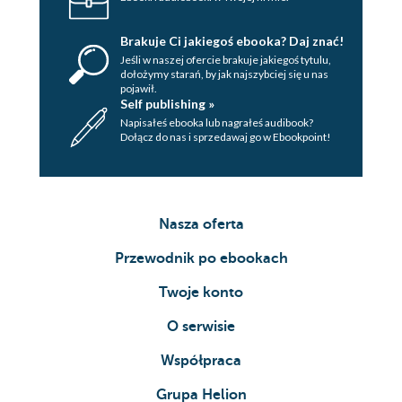
Brakuje Ci jakiegoś ebooka? Daj znać!
Jeśli w naszej ofercie brakuje jakiegoś tytulu,
dołożymy starań, by jak najszybciej się u nas
pojawił.
Self publishing »
Napisałeś ebooka lub nagrałeś audibook?
Dołącz do nas i sprzedawaj go w Ebookpoint!
Nasza oferta
Przewodnik po ebookach
Twoje konto
O serwisie
Współpraca
Grupa Helion