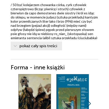
/ 50 być kolejarzem chowanka córka, cyrk człowiek
czteropiętrowy (licząc piwnicę i strych) człowiek z
bierwion da capo demostenes dwie siostry i król es idąc
do sklepu, w momencie judasz (sztuka przekładu) kantyzm
kolor przemilczanych liter lako i brzo (996) mieć czy być
nad brzegiem (pejzaż akcji) odległość (między nami)
odpływ (łabędzi śpiew) pępek przed pierwszym słowem
psie głosy nie idą w niebiosy ro_nian_ (skotopaska) sen
emigranta sentencja (alibi) sztuka przekładu (ciuciubabka)
światła mijania talerz satelity (coś za coś) trzeci pocałunek
pokaż cały spis treści
gity danon (drugi właśnie poszedł do druku) trzy gwiazdki
wab
Forma - inne książki