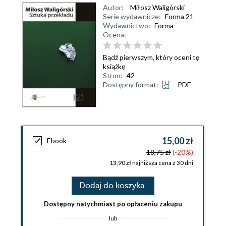
Autor:
Miłosz Waligórski
Serie wydawnicze:
Forma 21
Wydawnictwo:
Forma
Ocena:
Bądź pierwszym, który oceni tę
książkę
Stron:
42
Dostępny format:
PDF
15,00 zł
Ebook
18,75 zł
(-20%)
13,90 zł najniższa cena z 30 dni
Dodaj do koszyka
Dostępny natychmiast po opłaceniu zakupu
lub