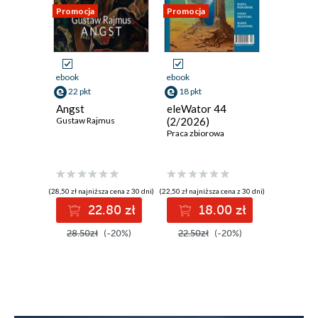
Promocja
Promocja
Promocja
ebook
ebook
ebook
22 pkt
18 pkt
30 pkt
Angst
eleWator 44
Moja Eli
Gustaw Rajmus
(2/2026)
Praca zbiorowa
(28,50 zł najniższa cena z 30 dni)
(22,50 zł najniższa cena z 30 dni)
(37,50 zł najni
22.80 zł
18.00 zł
3
28.50zł
(-20%)
22.50zł
(-20%)
37.50z