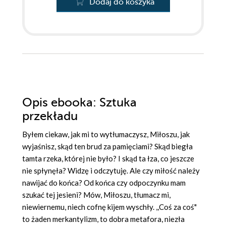
Dodaj do koszyka
Opis
ebooka
: Sztuka
przekładu
Byłem ciekaw, jak mi to wytłumaczysz, Miłoszu, jak
wyjaśnisz, skąd ten brud za pamięciami? Skąd biegła
tamta rzeka, której nie było? I skąd ta łza, co jeszcze
nie spłynęła? Widzę i odczytuję. Ale czy miłość należy
nawijać do końca? Od końca czy odpoczynku mam
szukać tej jesieni? Mów, Miłoszu, tłumacz mi,
niewiernemu, niech cofnę kijem wyschły. ,,Coś za coś"
to żaden merkantylizm, to dobra metafora, niezła