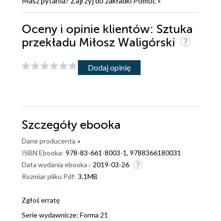
Masz pytania? Zajrzyj do zakładki
Pomoc
»
Oceny i opinie klientów: Sztuka
przekładu Miłosz Waligórski
Dodaj opinię
Szczegóły
ebooka
Dane producenta
»
ISBN Ebooka:
978-83-661-8003-1, 9788366180031
Data wydania ebooka :
2019-03-26
Rozmiar pliku Pdf:
3.1MB
Zgłoś erratę
Serie wydawnicze:
Forma 21