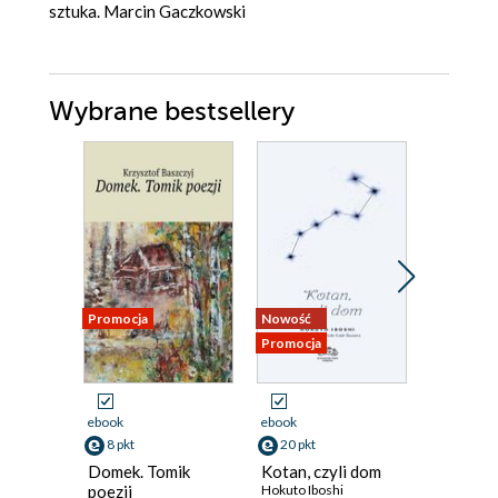
sztuka. Marcin Gaczkowski
Wybrane bestsellery
Promocja
Nowość
Nowość
Promocja
Promocja
ebook
ebook
ebook
8 pkt
20 pkt
41 pkt
Domek. Tomik
Kotan, czyli dom
Świadec
poezji
Hokuto Iboshi
Zjednoc