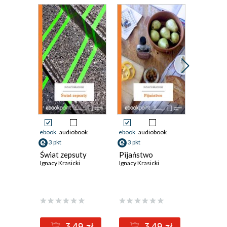
ebook
audiobook
ebook
audiobook
ebook
3 pkt
3 pkt
3 pkt
Świat zepsuty
Pijaństwo
Życie dw
Ignacy Krasicki
Ignacy Krasicki
Ignacy Kra
3.49 zł
3.49 zł
3