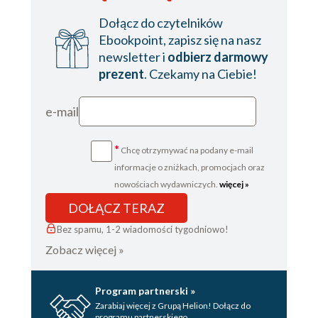
Dołącz do czytelników
Ebookpoint, zapisz się na nasz
newsletter i
odbierz darmowy
prezent
. Czekamy na Ciebie!
e-mail
*
Chcę otrzymywać na podany e-mail
informacje o zniżkach, promocjach oraz
nowościach wydawniczych.
więcej »
DOŁĄCZ TERAZ
Bez spamu, 1-2 wiadomości tygodniowo!
Zobacz więcej »
Program partnerski »
Zarabiaj więcej z Grupą Helion! Dołącz do
programu partnerskiego.