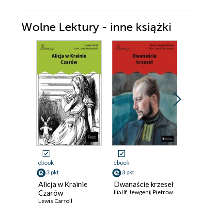
Wolne Lektury - inne książki
ebook
ebook
ebook
3 pkt
3 pkt
3 pkt
Alicja w Krainie
Dwanaście krzeseł
Dziwne l
Czarów
Ilia Ilf
,
Jewgenij Pietrow
Eyre
Lewis Carroll
Charlotte 