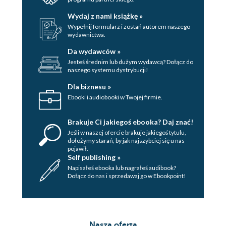
Wydaj z nami książkę »
Wypełnij formularz i zostań autorem naszego
wydawnictwa.
Da wydawców »
Jesteś średnim lub dużym wydawcą? Dołącz do
naszego systemu dystrybucji!
Dla biznesu »
Ebooki i audiobooki w Twojej firmie.
Brakuje Ci jakiegoś ebooka? Daj znać!
Jeśli w naszej ofercie brakuje jakiegoś tytulu,
dołożymy starań, by jak najszybciej się u nas
pojawił.
Self publishing »
Napisałeś ebooka lub nagrałeś audibook?
Dołącz do nas i sprzedawaj go w Ebookpoint!
Nasza oferta