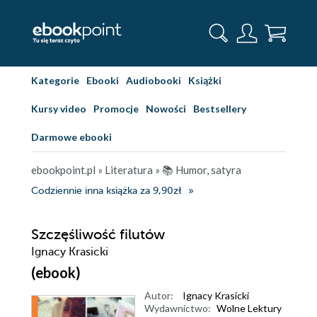
Kategorie
Ebooki
Audiobooki
Książki
Kursy video
Promocje
Nowości
Bestsellery
Darmowe ebooki
ebookpoint.pl
»
Literatura
»
📚 Humor, satyra
Codziennie inna książka za 9,90zł
Szczęśliwość filutów
Ignacy Krasicki
(ebook)
Autor:
Ignacy Krasicki
Wydawnictwo:
Wolne Lektury