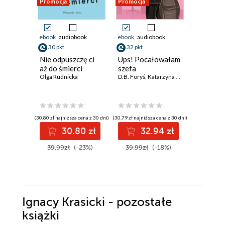
Promocja
Promocja
ebook
audiobook
ebook
audiobook
ebook
30 pkt
32 pkt
29 pkt
Nie odpuszczę ci
Ups! Pocałowałam
Czymże 
aż do śmierci
szefa
mężczyz
Olga Rudnicka
D.B. Foryś
,
Katarzyna Rzepecka
wąsów
Ante Tomi
(30,80 zł najniższa cena z 30 dni)
(30,79 zł najniższa cena z 30 dni)
(28,49 zł najni
30.80 zł
32.94 zł
2
39.99zł
(-23%)
39.99zł
(-18%)
37.00z
Ignacy Krasicki - pozostałe
książki