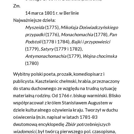
Zm.
14 marca 1801 r. w Berlinie
Najważniejsze dzieła:
Myszeida
(1775),
Mikołaja Doświadczyńskiego
przypadki
(1776),
Monachomachia
(1778),
Pan
Podstoli
(1778 i 1784),
Bajki i przypowieści
(1779),
Satyry
(1779 i 1782),
Antymonachomachia
(1779),
Wojna chocimska
(1780)
Wybitny polski poeta, prozaik, komediopisarz i
publicysta. Kasztelanic chełmski, hrabia, przeznaczony
do stanu duchownego ze względu na trudną sytuację
materialną rodziny. Od 1766 r. biskup warmiński. Blisko
współpracował z królem Stanisławem Augustem w
dziele kulturalnego ożywienia kraju. Tworzył w duchu
oświecenia (m.in. napisał w latach 1781-83
dwutomową encyklopedię
Zbiór potrzebniejszych
wiadomości
, był twórcą pierwszego pol. czasopisma,