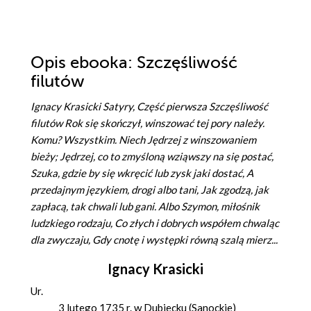
Opis
ebooka
: Szczęśliwość
filutów
Ignacy Krasicki Satyry, Część pierwsza Szczęśliwość
filutów Rok się skończył, winszować tej pory należy.
Komu? Wszystkim. Niech Jędrzej z winszowaniem
bieży; Jędrzej, co to zmyśloną wziąwszy na się postać,
Szuka, gdzie by się wkręcić lub zysk jaki dostać, A
przedajnym językiem, drogi albo tani, Jak zgodzą, jak
zapłacą, tak chwali lub gani. Albo Szymon, miłośnik
ludzkiego rodzaju, Co złych i dobrych współem chwaląc
dla zwyczaju, Gdy cnotę i występki równą szalą mierz...
Ignacy Krasicki
Ur.
3 lutego 1735 r. w Dubiecku (Sanockie)