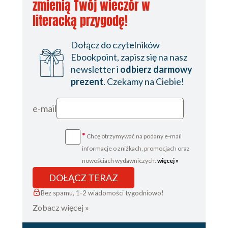
zmienią Twój wieczór w
literacką przygodę!
Dołącz do czytelników
Ebookpoint, zapisz się na nasz
newsletter i
odbierz darmowy
prezent
. Czekamy na Ciebie!
e-mail
*
Chcę otrzymywać na podany e-mail
informacje o zniżkach, promocjach oraz
nowościach wydawniczych.
więcej »
DOŁĄCZ TERAZ
Bez spamu, 1-2 wiadomości tygodniowo!
Zobacz więcej »