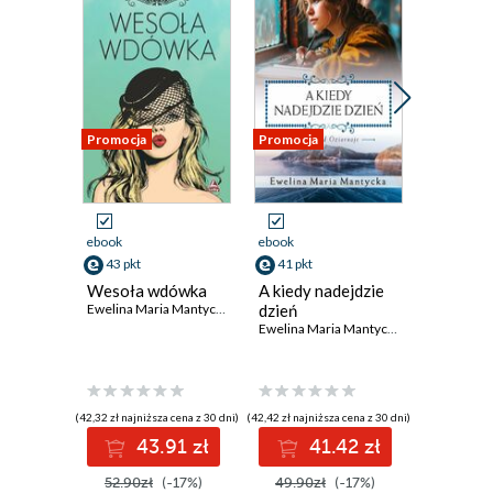
Promocja
Promocja
Promocja
ebook
ebook
ebook
43 pkt
41 pkt
38 pkt
Wesoła wdówka
A kiedy nadejdzie
Szczęści
Ewelina Maria Mantycka
dzień
babiego 
Ewelina Maria Mantycka
(42,32 zł najniższa cena z 30 dni)
(42,42 zł najniższa cena z 30 dni)
(39,87 zł najni
43.91 zł
41.42 zł
3
52.90zł
(-17%)
49.90zł
(-17%)
46.90z