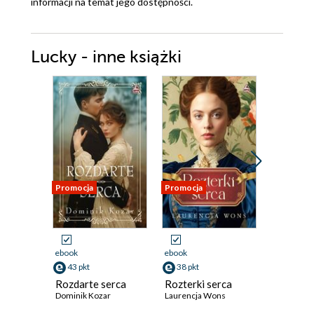
informacji na temat jego dostępności.
Lucky - inne książki
Promocja
Promocja
Promocja
ebook
ebook
ebook
43 pkt
38 pkt
41 pkt
Rozdarte serca
Rozterki serca
Tam gdz
Dominik Kozar
Laurencja Wons
winogro
Weronika 