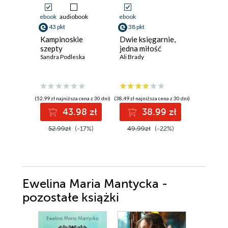
ebook
audiobook
ebook
ebook
aud
43 pkt
38 pkt
40 pkt
Kampinoskie
Dwie księgarnie,
Dama z 
szepty
jedna miłość
Sylwia Win
Sandra Podleska
Ali Brady
(52,99 zł najniższa cena z 30 dni)
(38,49 zł najniższa cena z 30 dni)
(40,92 zł najni
43.98 zł
38.99 zł
4
52.99zł
(-17%)
49.99zł
(-22%)
49.90z
Ewelina Maria Mantycka -
pozostałe książki