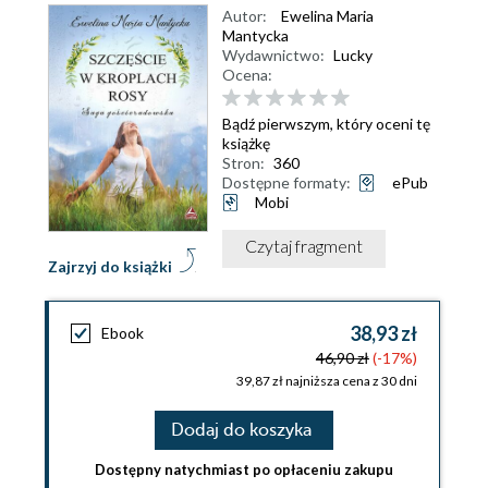
Autor:
Ewelina Maria
Mantycka
Wydawnictwo:
Lucky
Ocena:
Bądź pierwszym, który oceni tę
książkę
Stron:
360
Dostępne formaty:
ePub
Mobi
Czytaj fragment
Zajrzyj do książki
38,93 zł
Ebook
46,90 zł
(-17%)
39,87 zł najniższa cena z 30 dni
Dodaj do koszyka
Dostępny natychmiast po opłaceniu zakupu