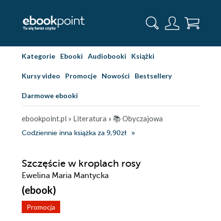
Kategorie
Ebooki
Audiobooki
Książki
Kursy video
Promocje
Nowości
Bestsellery
Darmowe ebooki
ebookpoint.pl
»
Literatura
»
📚 Obyczajowa
Codziennie inna książka za 9,90zł
Szczęście w kroplach rosy
Ewelina Maria Mantycka
(ebook)
Promocja