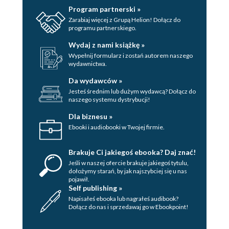
Program partnerski »
Zarabiaj więcej z Grupą Helion! Dołącz do
programu partnerskiego.
Wydaj z nami książkę »
Wypełnij formularz i zostań autorem naszego
wydawnictwa.
Da wydawców »
Jesteś średnim lub dużym wydawcą? Dołącz do
naszego systemu dystrybucji!
Dla biznesu »
Ebooki i audiobooki w Twojej firmie.
Brakuje Ci jakiegoś ebooka? Daj znać!
Jeśli w naszej ofercie brakuje jakiegoś tytulu,
dołożymy starań, by jak najszybciej się u nas
pojawił.
Self publishing »
Napisałeś ebooka lub nagrałeś audibook?
Dołącz do nas i sprzedawaj go w Ebookpoint!