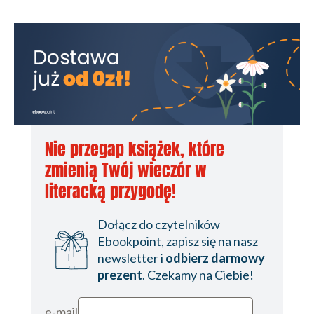
Nie przegap książek, które
zmienią Twój wieczór w
literacką przygodę!
Dołącz do czytelników
Ebookpoint, zapisz się na nasz
newsletter i
odbierz darmowy
prezent
. Czekamy na Ciebie!
e-mail