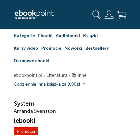
Kategorie
Ebooki
Audiobooki
Książki
Kursy video
Promocje
Nowości
Bestsellery
Darmowe ebooki
ebookpoint.pl
»
Literatura
»
📚 Inne
Codziennie inna książka za 9,90zł
System
Amanda Svensson
(ebook)
Promocja