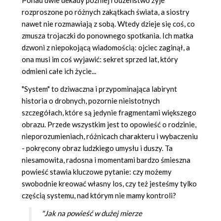
Ponad dwie dekady później rodzeństwo żyje
rozproszone po różnych zakątkach świata, a siostry
nawet nie rozmawiają z sobą. Wtedy dzieje się coś, co
zmusza trojaczki do ponownego spotkania. Ich matka
dzwoni z niepokojącą wiadomością: ojciec zaginął, a
ona musi im coś wyjawić: sekret sprzed lat, który
odmieni całe ich życie...
"System" to dziwaczna i przypominająca labirynt
historia o drobnych, pozornie nieistotnych
szczegółach, które są jedynie fragmentami większego
obrazu. Przede wszystkim jest to opowieść o rodzinie,
nieporozumieniach, różnicach charakteru i wybaczeniu
- pokręcony obraz ludzkiego umysłu i duszy. Ta
niesamowita, radosna i momentami bardzo śmieszna
powieść stawia kluczowe pytanie: czy możemy
swobodnie kreować własny los, czy też jesteśmy tylko
częścią systemu, nad którym nie mamy kontroli?
"Jak na powieść w dużej mierze