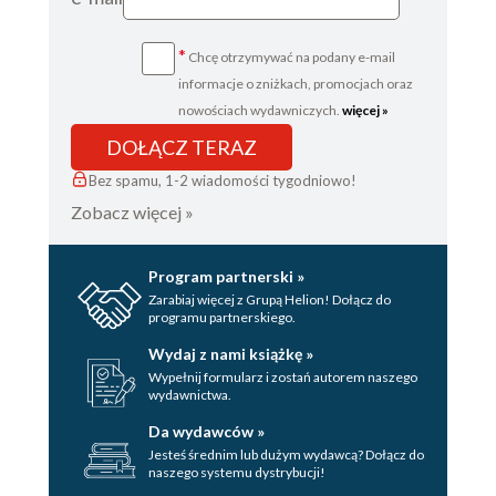
*
Chcę otrzymywać na podany e-mail
informacje o zniżkach, promocjach oraz
nowościach wydawniczych.
więcej »
DOŁĄCZ TERAZ
Bez spamu, 1-2 wiadomości tygodniowo!
Zobacz więcej »
Program partnerski »
Zarabiaj więcej z Grupą Helion! Dołącz do
programu partnerskiego.
Wydaj z nami książkę »
Wypełnij formularz i zostań autorem naszego
wydawnictwa.
Da wydawców »
Jesteś średnim lub dużym wydawcą? Dołącz do
naszego systemu dystrybucji!