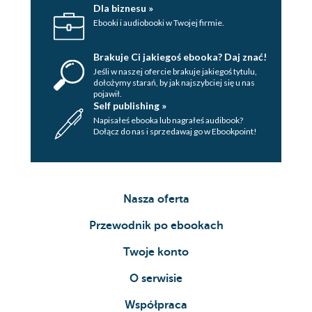
Dla biznesu »
Ebooki i audiobooki w Twojej firmie.
Brakuje Ci jakiegoś ebooka? Daj znać!
Jeśli w naszej ofercie brakuje jakiegoś tytulu,
dołożymy starań, by jak najszybciej się u nas
pojawił.
Self publishing »
Napisałeś ebooka lub nagrałeś audibook?
Dołącz do nas i sprzedawaj go w Ebookpoint!
Nasza oferta
Przewodnik po ebookach
Twoje konto
O serwisie
Współpraca