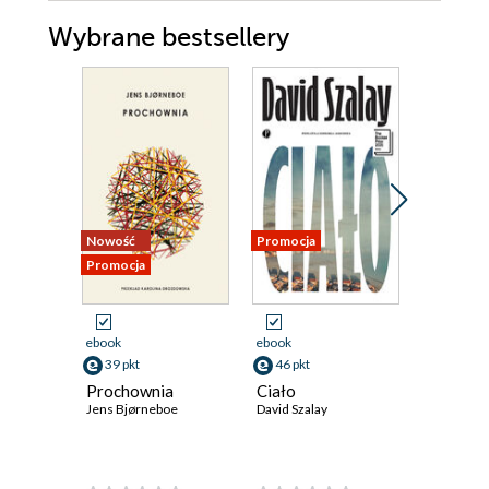
Wybrane bestsellery
Nowość
Promocja
Promocja
Promocja
ebook
ebook
ebook
39 pkt
46 pkt
59 pkt
Prochownia
Ciało
Atlas ch
Jens Bjørneboe
David Szalay
David Mitc