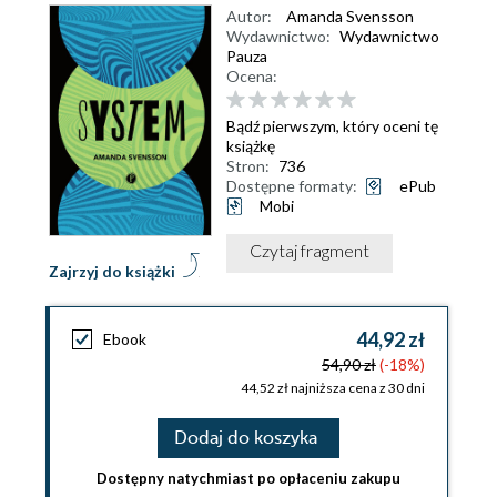
Autor:
Amanda Svensson
Wydawnictwo:
Wydawnictwo
Pauza
Ocena:
Bądź pierwszym, który oceni tę
książkę
Stron:
736
Dostępne formaty:
ePub
Mobi
Czytaj fragment
Zajrzyj do książki
44,92 zł
Ebook
54,90 zł
(-18%)
44,52 zł najniższa cena z 30 dni
Dodaj do koszyka
Dostępny natychmiast po opłaceniu zakupu