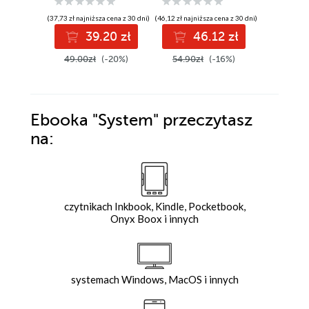
(37,73 zł najniższa cena z 30 dni)
(46,12 zł najniższa cena z 30 dni)
(55,42 zł najni
39.20 zł
46.12 zł
5
49.00zł
(-20%)
54.90zł
(-16%)
69.90z
Ebooka
"System"
przeczytasz
na:
czytnikach Inkbook, Kindle, Pocketbook,
Onyx Boox i innych
systemach Windows, MacOS i innych