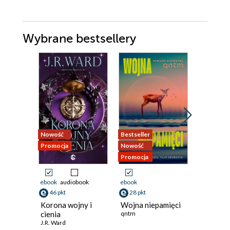
Wybrane bestsellery
Nowość
Bestseller
Nowość
Promocja
Nowość
Promocja
Promocja
ebook
audiobook
ebook
ebook
46 pkt
28 pkt
42 pkt
Korona wojny i
Wojna niepamięci
Podnosz
cienia
qntm
kamienie
J.R. Ward
o Arbaia