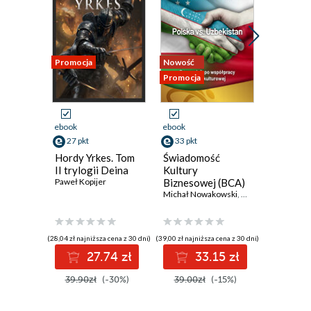
IV. ŚWIATŁO METALU
V. MROK WODY
VI. ŚWIATŁO WODY
VII. ŚWIATŁO NIEBIAŃSKIEJ JASKINI
Promocja
Nowość
Nowość
VIII. ŚWIATŁO PODĄŻANIA ZA
Promocja
Promocja
CELEM
IX. ŚWIATŁO NOWEGO ŚWIATA
CZĘŚĆ III
ebook
ebook
ebook
27 pkt
33 pkt
5 pkt
I. MROK EGZYSTENCJI
Hordy Yrkes. Tom
Świadomość
Oczytan
II. ŚWIATŁO I MROK
II trylogii Deina
Kultury
2026
EPILOG
Paweł Kopijer
Biznesowej (BCA)
Polska vs.
Michał Nowakowski
,
Małgorzata Grudz
Uzbekistan
(28,04 zł najniższa cena z 30 dni)
(39,00 zł najniższa cena z 30 dni)
(6,00 zł najniż
27.74 zł
33.15 zł
5
39.90zł
(-30%)
39.00zł
(-15%)
6.00zł