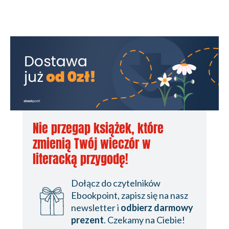
Nie przegap książek, które
zmienią Twój wieczór w
literacką przygodę!
Dołącz do czytelników
Ebookpoint, zapisz się na nasz
newsletter i
odbierz darmowy
prezent
. Czekamy na Ciebie!