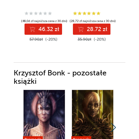
Sheri S. T
(48,06 zł najniższa cena z 30 dni)
(28,72 zł najniższa cena z 30 dni)
(44,97 zł najni
46.32 zł
28.72 zł
4
57.90zł
(-20%)
35.90zł
(-20%)
52.90z
Krzysztof Bonk - pozostałe
książki