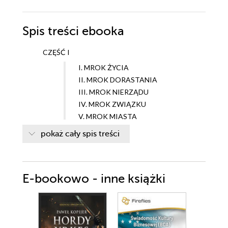
Spis treści
ebooka
CZĘŚĆ I
I. MROK ŻYCIA
II. MROK DORASTANIA
III. MROK NIERZĄDU
IV. MROK ZWIĄZKU
V. MROK MIASTA
VI. MROK PODRÓŻY
pokaż cały spis treści
VII. MROK WYSTĘPKU
VIII. MROK WIĘZIENIA
IX. MROK W MROKU
E-bookowo - inne książki
CZĘŚĆ II
I. ŚWIATŁO DRZEW
II. ŚWIATŁO OGNIA
III. ŚWIATŁO ETERU