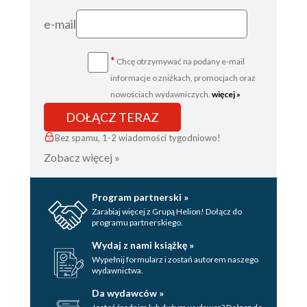
e-mail
*
Chcę otrzymywać na podany e-mail
informacje o zniżkach, promocjach oraz
nowościach wydawniczych.
więcej »
DOŁĄCZ TERAZ
Bez spamu, 1-2 wiadomości tygodniowo!
Zobacz więcej »
Program partnerski »
Zarabiaj więcej z Grupą Helion! Dołącz do
programu partnerskiego.
Wydaj z nami książkę »
Wypełnij formularz i zostań autorem naszego
wydawnictwa.
Da wydawców »