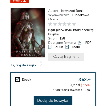
Promocja
Autor:
Krzysztof Bonk
Wydawnictwo:
E-bookowo
Ocena:
Bądź pierwszym, który oceni tę
książkę
Stron:
158
Dostępne formaty:
PDF
ePub
Mobi
Czytaj fragment
Zajrzyj do książki
3,63 zł
Ebook
4,27 zł
(-15%)
1,90 zł najniższa cena z 30 dni
Dodaj do koszyka