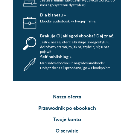
Jesteś średnim lub dużym wydawcą? Dołącz do
naszego systemu dystrybucji!
Dla biznesu »
Ebooki i audiobooki w Twojej firmie.
Brakuje Ci jakiegoś ebooka? Daj znać!
Jeśli w naszej ofercie brakuje jakiegoś tytulu,
dołożymy starań, by jak najszybciej się u nas
pojawił.
Self publishing »
Napisałeś ebooka lub nagrałeś audibook?
Dołącz do nas i sprzedawaj go w Ebookpoint!
Nasza oferta
Przewodnik po ebookach
Twoje konto
O serwisie