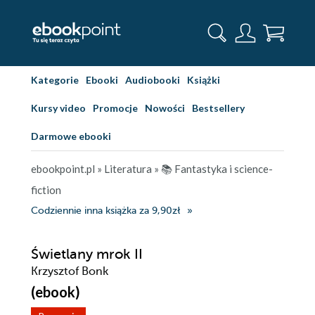
Kategorie
Ebooki
Audiobooki
Książki
Kursy video
Promocje
Nowości
Bestsellery
Darmowe ebooki
ebookpoint.pl
»
Literatura
»
📚 Fantastyka i science-
fiction
Codziennie inna książka za 9,90zł
Świetlany mrok II
Krzysztof Bonk
(ebook)