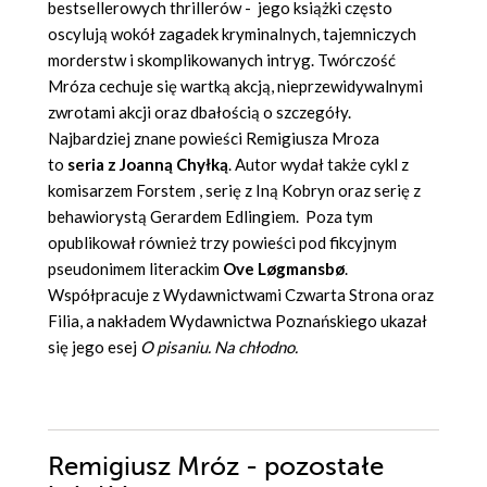
bestsellerowych thrillerów - jego książki często
oscylują wokół zagadek kryminalnych, tajemniczych
morderstw i skomplikowanych intryg. Twórczość
Mróza cechuje się wartką akcją, nieprzewidywalnymi
zwrotami akcji oraz dbałością o szczegóły.
Najbardziej znane powieści Remigiusza Mroza
to
seria z Joanną Chyłką
. Autor wydał także
cykl z
komisarzem Forstem
, serię z Iną Kobryn oraz serię z
behawiorystą Gerardem Edlingiem. Poza tym
opublikował również trzy powieści pod fikcyjnym
pseudonimem literackim
Ove Løgmansbø
.
Współpracuje z Wydawnictwami Czwarta Strona oraz
Filia, a nakładem Wydawnictwa Poznańskiego ukazał
się jego esej
O pisaniu. Na chłodno
.
Remigiusz Mróz - pozostałe