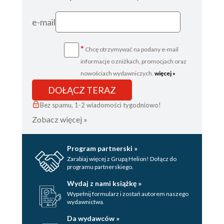
e-mail
*
Chcę otrzymywać na podany e-mail
informacje o zniżkach, promocjach oraz
nowościach wydawniczych.
więcej »
DOŁĄCZ TERAZ
Bez spamu, 1-2 wiadomości tygodniowo!
Zobacz więcej »
Program partnerski »
Zarabiaj więcej z Grupą Helion! Dołącz do
programu partnerskiego.
Wydaj z nami książkę »
Wypełnij formularz i zostań autorem naszego
wydawnictwa.
Da wydawców »