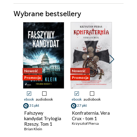
Wybrane bestsellery
Nowość
Nowość
Nowość
Promocja
Promocja
Promocja
ebook
audiobook
ebook
audiobook
ebook
aud
31 pkt
27 pkt
42 pkt
Fałszywy
Konfraternia. Vera
Cisza, kt
kandydat Trylogia
Crux - tom 1
Emilia Sze
Rzeszy. Tom 1
Krzysztof Piersa
Brian Klein