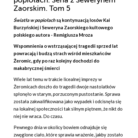
popiołach. Seria z Sewerynem
Zaorskim. Tom 5
Światła w popiołach
są kontynuacją losów Kai
Burzyńskiej i Seweryna Zaorskiego kultowego
polskiego autora -
Remigiusza Mroza
Wspomnienia o wstrząsającej tragedii sprzed lat
powracają i budzą strach wśród mieszkańców
Żeromic, gdy po raz kolejny dochodzi do
makabrycznej śmierci
Wiele lat temu w trakcie licealnej imprezy w
Żeromicach doszło do tragedii dwoje nastolatków
spłonęło w starym, porzuconym pustostanie. Sprawa
została zakwalifikowana jako wypadek i odcisnęła się
na lokalnej społeczności tak silnym piętnem, że nikt do
niej nie wraca. Do czasu.
Pewnego dnia w okolicy bowiem odnajduje się
zwęglone ciało, które sprawia wrażenie, jakby zostało