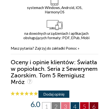
systemach Windows, Android, iOS,
HarmonyOS
na dowolnych urządzeniach i aplikacjach
obsługujących formaty: PDF, EPub, Mobi
Masz pytania? Zajrzyj do zakładki
Pomoc
»
Oceny i opinie klientów: Światła
w popiołach. Seria z Sewerynem
Zaorskim. Tom 5 Remigiusz
Mróz
Dodaj opinię
6.0
1
2
3
4
5
6