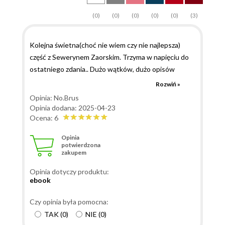
(0)
(0)
(0)
(0)
(0)
(3)
Kolejna świetna(choć nie wiem czy nie najlepsza)
część z Sewerynem Zaorskim. Trzyma w napięciu do
ostatniego zdania.. Dużo wątków, dużo opisów
uczucia między dwojgiem bohaterów, ale nie
Rozwiń »
umniejsza to zupełnie wątkowi kryminalnemu.
Opinia: No.Brus
Końcówka wyciska łezkę, a potem zwrot akcji, że
Opinia dodana: 2025-04-23
wyrywa czytelnika z butów... Warto, oj warto
Ocena: 6
przeczytać!!!
Opinia
potwierdzona
zakupem
Opinia dotyczy produktu:
ebook
Czy opinia była pomocna:
TAK
(
0
)
NIE
(
0
)