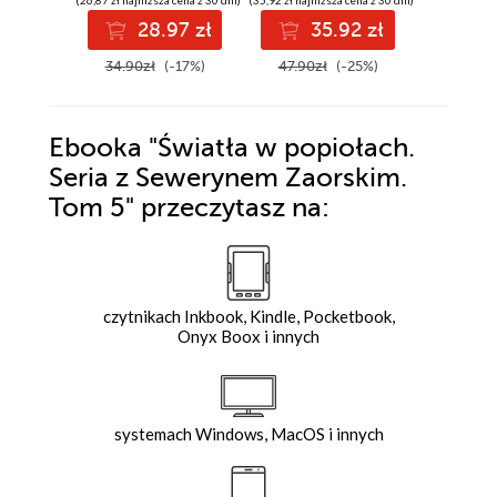
28.97 zł
35.92 zł
3
34.90zł
(-17%)
47.90zł
(-25%)
49.99z
Ebooka
"Światła w popiołach.
Seria z Sewerynem Zaorskim.
Tom 5"
przeczytasz na:
czytnikach Inkbook, Kindle, Pocketbook,
Onyx Boox i innych
systemach Windows, MacOS i innych