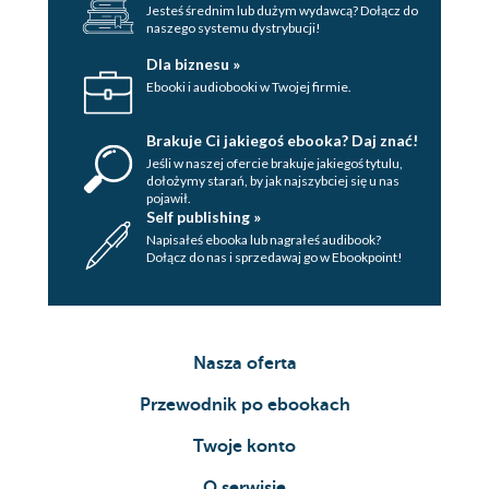
Jesteś średnim lub dużym wydawcą? Dołącz do
naszego systemu dystrybucji!
Dla biznesu »
Ebooki i audiobooki w Twojej firmie.
Brakuje Ci jakiegoś ebooka? Daj znać!
Jeśli w naszej ofercie brakuje jakiegoś tytulu,
dołożymy starań, by jak najszybciej się u nas
pojawił.
Self publishing »
Napisałeś ebooka lub nagrałeś audibook?
Dołącz do nas i sprzedawaj go w Ebookpoint!
Nasza oferta
Przewodnik po ebookach
Twoje konto
O serwisie