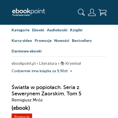
Kategorie
Ebooki
Audiobooki
Książki
Kursy video
Promocje
Nowości
Bestsellery
Darmowe ebooki
ebookpoint.pl
»
Literatura
»
📚 Kryminał
Codziennie inna książka za 9,90zł
Światła w popiołach. Seria z
Sewerynem Zaorskim. Tom 5
Remigiusz Mróz
(ebook)
Promocja