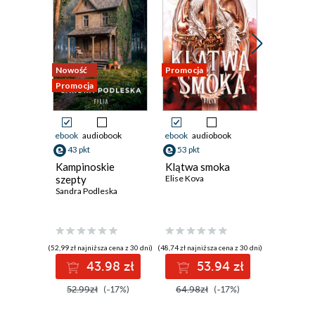
Nowość
Promocja
Promocja
Promocja
ebook
audiobook
ebook
audiobook
ebook
aud
43 pkt
53 pkt
62 pkt
Kampinoskie
Klątwa smoka
Noctica
szepty
Elise Kova
Keri Lake
Sandra Podleska
(52,99 zł najniższa cena z 30 dni)
(48,74 zł najniższa cena z 30 dni)
(56,24 zł najni
43.98 zł
53.94 zł
6
52.99zł
(-17%)
64.98zł
(-17%)
74.99z