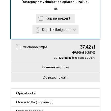
Dostępny natychmiast po opłaceniu zakupu
lub
Kup na prezent
Kup 1-kliknięciem
37,42 zł
Audiobook mp3
49,90 zł
(-25%)
37,42 zł najniższa cena z 30 dni
Przenieś na półkę
Do przechowalni
Opis
ebooka
Ocena (
6.0
/
6
) i opinie (3)
Szczegóły
ebooka