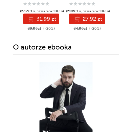
(27,59 zł najniższa cena z 30 dni)
(23,38 zł najniższa cena z 30 dni)
(34,39 zł najni
31.99 zł
27.92 zł
4
39.99zł
(-20%)
34.90zł
(-20%)
52.90z
O autorze
ebooka