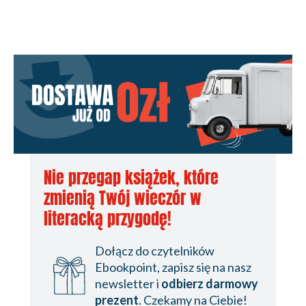
Nie przegap książek, które
zmienią Twój wieczór w
literacką przygodę!
Dołącz do czytelników
Ebookpoint, zapisz się na nasz
newsletter i
odbierz darmowy
prezent
. Czekamy na Ciebie!