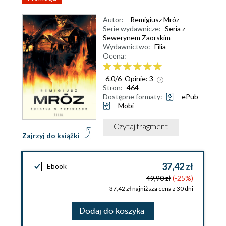
Autor:
Remigiusz Mróz
Serie wydawnicze:
Seria z
Sewerynem Zaorskim
Wydawnictwo:
Filia
Ocena:
6.0
/
6
Opinie:
3
Stron:
464
Dostępne formaty:
ePub
Mobi
Czytaj fragment
Zajrzyj do książki
37,42 zł
Ebook
49,90 zł
(-25%)
37,42 zł najniższa cena z 30 dni
Dodaj do koszyka