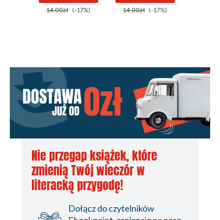
14.00zł
(-17%)
14.00zł
(-17%)
14.00z
Nie przegap książek, które
zmienią Twój wieczór w
literacką przygodę!
Dołącz do czytelników
Ebookpoint, zapisz się na nasz