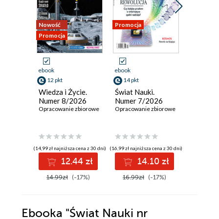
Nowość
Promocja
Promocja
Promocja
ebook
ebook
ebook
12 pkt
14 pkt
12 pkt
Wiedza i Życie.
Świat Nauki.
Wiedza i
Numer 8/2026
Numer 7/2026
Numer 
Opracowanie zbiorowe
Opracowanie zbiorowe
Opracowan
(14,99 zł najniższa cena z 30 dni)
(16,99 zł najniższa cena z 30 dni)
(14,99 zł najni
12.44 zł
14.10 zł
1
14.99zł
(-17%)
16.99zł
(-17%)
14.99z
Ebooka
"Świat Nauki nr