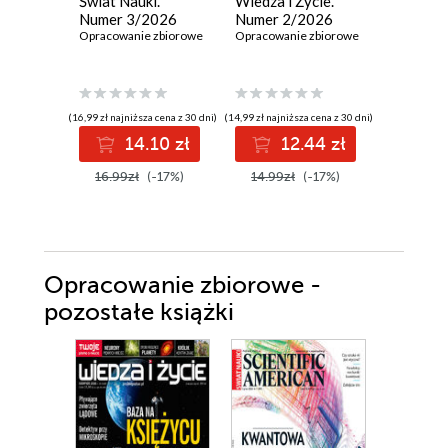
Świat Nauki.
Wiedza i Życie.
Świat Na
Numer 3/2026
Numer 2/2026
Numer 
Opracowanie zbiorowe
Opracowanie zbiorowe
Opracowan
(16,99 zł najniższa cena z 30 dni)
(14,99 zł najniższa cena z 30 dni)
(16,99 zł najni
14.10 zł
12.44 zł
1
16.99zł
(-17%)
14.99zł
(-17%)
16.99z
Opracowanie zbiorowe -
pozostałe książki