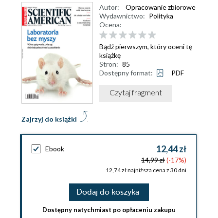
Autor:
Opracowanie zbiorowe
Wydawnictwo:
Polityka
Ocena:
Bądź pierwszym, który oceni tę
książkę
Stron:
85
Dostępny format:
PDF
Czytaj fragment
Zajrzyj do książki
12,44 zł
Ebook
14,99 zł
(-17%)
12,74 zł najniższa cena z 30 dni
Dodaj do koszyka
Dostępny natychmiast po opłaceniu zakupu