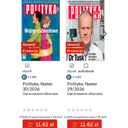
Nowość
Nowość
Nowość
Promocja
Promocja
Promocja
ebook
ebook
audiobook
ebook
11 pkt
11 pkt
11 pkt
Polityka. Numer
Polityka. Numer
Polityka
30/2026
29/2026
28/202
Opracowanie zbiorowe
Opracowanie zbiorowe
Opracowan
(14,00 zł najniższa cena z 30 dni)
(14,00 zł najniższa cena z 30 dni)
(14,00 zł najni
11.62 zł
11.62 zł
1