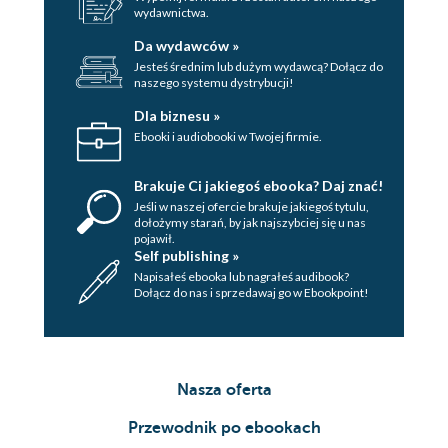
wydawnictwa.
Da wydawców »
Jesteś średnim lub dużym wydawcą? Dołącz do
naszego systemu dystrybucji!
Dla biznesu »
Ebooki i audiobooki w Twojej firmie.
Brakuje Ci jakiegoś ebooka? Daj znać!
Jeśli w naszej ofercie brakuje jakiegoś tytulu,
dołożymy starań, by jak najszybciej się u nas
pojawił.
Self publishing »
Napisałeś ebooka lub nagrałeś audibook?
Dołącz do nas i sprzedawaj go w Ebookpoint!
Nasza oferta
Przewodnik po ebookach