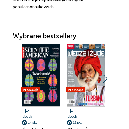
popularnonaukowych.
Wybrane bestsellery
Promocja
Promocja
Promocja
ebook
ebook
ebook
14 pkt
12 pkt
14 pkt