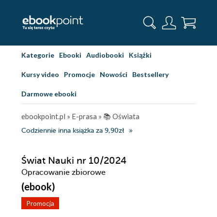
Kategorie
Ebooki
Audiobooki
Książki
Kursy video
Promocje
Nowości
Bestsellery
Darmowe ebooki
ebookpoint.pl
»
E-prasa
»
📚 Oświata
Codziennie inna książka za 9,90zł
Świat Nauki nr 10/2024
Opracowanie zbiorowe
(ebook)
Promocja