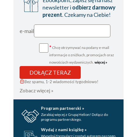
newsletter i
odbierz darmowy
prezent
. Czekamy na Ciebie!
e-mail
*
Chcę otrzymywać na podany e-mail
informacje o zniżkach, promocjach oraz
nowościach wydawniczych.
więcej »
DOŁĄCZ TERAZ
Bez spamu, 1-2 wiadomości tygodniowo!
Zobacz więcej »
Program partnerski »
Zarabiaj więcej z Grupą Helion! Dołącz do
programu partnerskiego.
Wydaj z nami książkę »
Wypełnij formularz i zostań autorem naszego