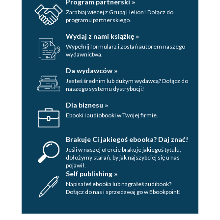
Program partnerski »
Zarabiaj więcej z Grupą Helion! Dołącz do
programu partnerskiego.
Wydaj z nami książkę »
Wypełnij formularz i zostań autorem naszego
wydawnictwa.
Da wydawców »
Jesteś średnim lub dużym wydawcą? Dołącz do
naszego systemu dystrybucji!
Dla biznesu »
Ebooki i audiobooki w Twojej firmie.
Brakuje Ci jakiegoś ebooka? Daj znać!
Jeśli w naszej ofercie brakuje jakiegoś tytulu,
dołożymy starań, by jak najszybciej się u nas
pojawił.
Self publishing »
Napisałeś ebooka lub nagrałeś audibook?
Dołącz do nas i sprzedawaj go w Ebookpoint!