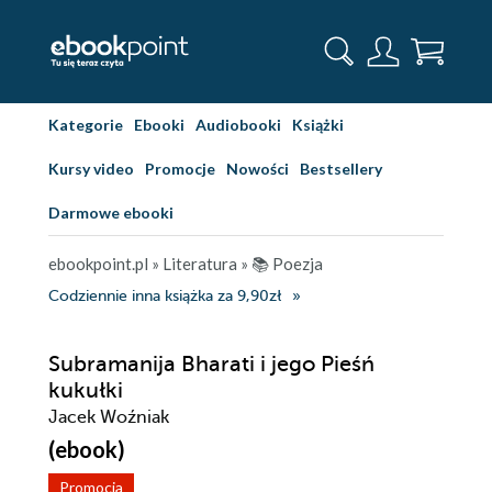
Kategorie
Ebooki
Audiobooki
Książki
Kursy video
Promocje
Nowości
Bestsellery
Darmowe ebooki
ebookpoint.pl
»
Literatura
»
📚 Poezja
Codziennie inna książka za 9,90zł
Subramanija Bharati i jego Pieśń
kukułki
Jacek Woźniak
(ebook)
Promocja