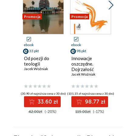
Promocja
Promocja
Promocja
ebook
ebook
ebook
33 pkt
98 pkt
17 pkt
Od poezji do
Innowacje
Tamil i
teologii
oszczędne.
Danuta Sta
Jacek Woźniak
Dojrzałość
koncepcji w Polsce
Jacek Woźniak
a bezpieczeństwo
przedsiębiorstw
(30,90 zł najniższa cena z 30 dni)
(101,15 zł najniższa cena z 30 dni)
(16,89 zł najni
33.60 zł
98.77 zł
1
42.00zł
(-20%)
119.00zł
(-17%)
22.00z