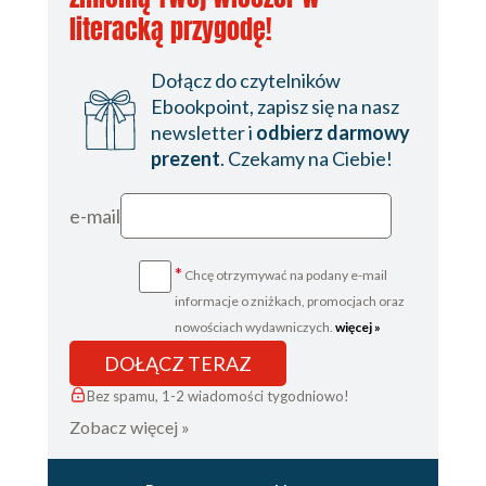
literacką przygodę!
Dołącz do czytelników
Ebookpoint, zapisz się na nasz
newsletter i
odbierz darmowy
prezent
. Czekamy na Ciebie!
e-mail
*
Chcę otrzymywać na podany e-mail
informacje o zniżkach, promocjach oraz
nowościach wydawniczych.
więcej »
DOŁĄCZ TERAZ
Bez spamu, 1-2 wiadomości tygodniowo!
Zobacz więcej »