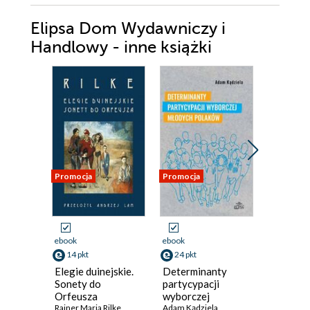
Elipsa Dom Wydawniczy i
Handlowy - inne książki
Promocja
Promocja
Promocja
ebook
ebook
ebook
14 pkt
24 pkt
41 pkt
Elegie duinejskie.
Determinanty
Przedst
Sonety do
partycypacji
zarzutó
Orfeusza
wyborczej
polskim 
Rainer Maria Rilke
młodych Polaków
Adam Kądziela
karnym