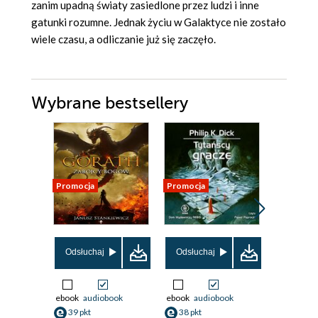
zanim upadną światy zasiedlone przez ludzi i inne
gatunki rozumne. Jednak życiu w Galaktyce nie zostało
wiele czasu, a odliczanie już się zaczęło.
Wybrane bestsellery
Promocja
Promocja
Promocja
Odsłuchaj
Odsłuchaj
Odsłuch
ebook
audiobook
ebook
audiobook
ebook
aud
39 pkt
38 pkt
38 pkt