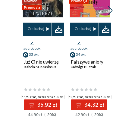
Nowość
Promocja
Promocja
Promocja
Odsłuchaj
Odsłuchaj
Odsłuch
audiobook
audiobook
audiobook
35 pkt
34 pkt
35 pkt
Już Ci nie uwierzę
Fałszywe anioły
Szklana 
Izabela M. Krasińska
Jadwiga Buczak
Katarzyna 
(44,90 zł najniższa cena z 30 dni)
(42,90 zł najniższa cena z 30 dni)
(43,90 zł najni
35.92 zł
34.32 zł
3
44.90zł
(-20%)
42.90zł
(-20%)
43.90z