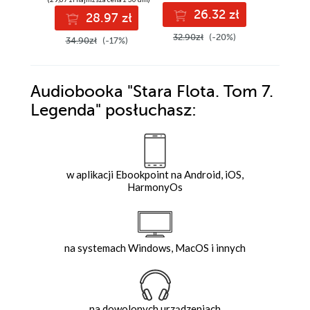
26.32 zł
2
28.97 zł
32.90zł
(-20%)
32.95z
34.90zł
(-17%)
Audiobooka
"Stara Flota. Tom 7.
Legenda"
posłuchasz:
w aplikacji Ebookpoint na Android, iOS,
HarmonyOs
na systemach Windows, MacOS i innych
na dowolonych urządzeniach