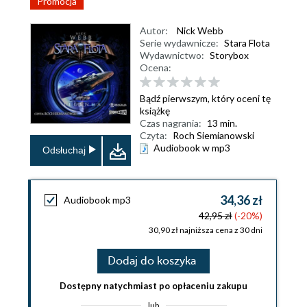
Promocja
Autor:
Nick Webb
Serie wydawnicze:
Stara Flota
Wydawnictwo:
Storybox
Ocena:
Bądź pierwszym, który oceni tę
książkę
Czas nagrania:
13 min.
Czyta:
Roch Siemianowski
Audiobook w mp3
Odsłuchaj
34,36 zł
Audiobook mp3
42,95 zł
(-20%)
30,90 zł najniższa cena z 30 dni
Dodaj do koszyka
Dostępny natychmiast po opłaceniu zakupu
lub