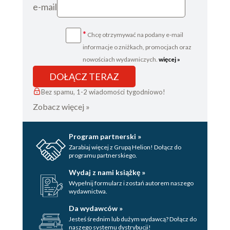
e-mail
*
Chcę otrzymywać na podany e-mail
informacje o zniżkach, promocjach oraz
nowościach wydawniczych.
więcej »
DOŁĄCZ TERAZ
Bez spamu, 1-2 wiadomości tygodniowo!
Zobacz więcej »
Program partnerski »
Zarabiaj więcej z Grupą Helion! Dołącz do
programu partnerskiego.
Wydaj z nami książkę »
Wypełnij formularz i zostań autorem naszego
wydawnictwa.
Da wydawców »
Jesteś średnim lub dużym wydawcą? Dołącz do
naszego systemu dystrybucji!