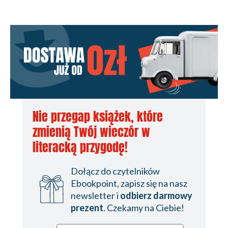
Nie przegap książek, które
zmienią Twój wieczór w
literacką przygodę!
Dołącz do czytelników
Ebookpoint, zapisz się na nasz
newsletter i
odbierz darmowy
prezent
. Czekamy na Ciebie!