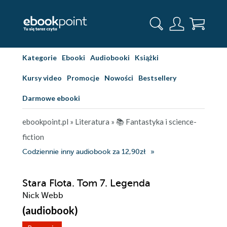
Kategorie
Ebooki
Audiobooki
Książki
Kursy video
Promocje
Nowości
Bestsellery
Darmowe ebooki
ebookpoint.pl
»
Literatura
»
📚 Fantastyka i science-
fiction
Codziennie inny audiobook za 12,90zł
Stara Flota. Tom 7. Legenda
Nick Webb
(audiobook)