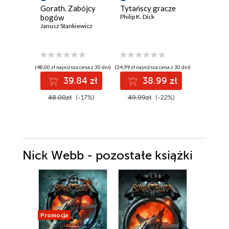
Gorath. Zabójcy
Tytańscy gracze
Mileniu
bogów
Philip K. Dick
John Varle
Janusz Stankiewicz
(48,00 zł najniższa cena z 30 dni)
(34,99 zł najniższa cena z 30 dni)
(29,99 zł najni
39.84 zł
38.99 zł
3
48.00zł
(-17%)
49.99zł
(-22%)
49.99z
Nick Webb - pozostałe książki
Promocja
Promocja