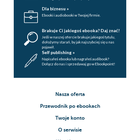
Dla biznesu »
Ebooki i audiobooki w Twojej firmie.
Brakuje Ci jakiegoś ebooka? Daj znać!
Jeśli w naszej ofercie brakuje jakiegoś tytulu,
dołożymy starań, by jak najszybciej się u nas
pojawił.
Self publishing »
Napisałeś ebooka lub nagrałeś audibook?
Dołącz do nas i sprzedawaj go w Ebookpoint!
Nasza oferta
Przewodnik po ebookach
Twoje konto
O serwisie