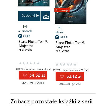
Promocja
Odsłuchaj
Odsłuch
audiobook
audiobook
ebook
34 pkt
34 pkt
33 pkt
Stara Flota. Tom 9.
Stara Fl
Stara Flota. Tom 9.
Majestat
Zagroże
Majestat
Nick Webb
Nick Webb
Nick Webb
(30,90 zł najniższa cena z 30 dni)
(30,90 zł najni
(32,72 zł najniższa cena z 30 dni)
34.32 zł
3
33.12 zł
42.90zł
(-20%)
42.95z
39.90zł
(-17%)
Zobacz pozostałe książki z serii