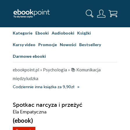
Kategorie
Ebooki
Audiobooki
Książki
Kursy video
Promocje
Nowości
Bestsellery
Darmowe ebooki
ebookpoint.pl
»
Psychologia
»
📚 Komunikacja
międzyludzka
Codziennie inna książka za 9,90zł
Spotkac narcyza i przeżyć
Ela Empatyczna
(ebook)