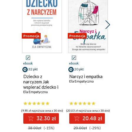
Promocja
Promocja
Promocja
ebook
ebook
ebook
32 pkt
20 pkt
25 pkt
Dziecko z
Narcyz i empatka
Twój Na
narcyzem Jak
Ela Empatyczna
Przyjaci
wspierać dziecko i
John Mark
chronić się przed
Ela Empatyczna
przemocą
poseparacyjną
(9,90 zł najniższa cena z 30 dni)
(20,03 zł najniższa cena z 30 dni)
(39,90 zł najni
32.30 zł
20.48 zł
2
38.00zł
(-15%)
29.00zł
(-29%)
39.90z