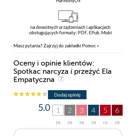
HarmonyOS
na dowolnych urządzeniach i aplikacjach
obsługujących formaty: PDF, EPub, Mobi
Masz pytania? Zajrzyj do zakładki
Pomoc
»
Oceny i opinie klientów:
Spotkac narcyza i przeżyć Ela
Empatyczna
Dodaj opinię
5.0
1
2
3
4
5
6
(0)
(0)
(0)
(0)
(1)
(0)