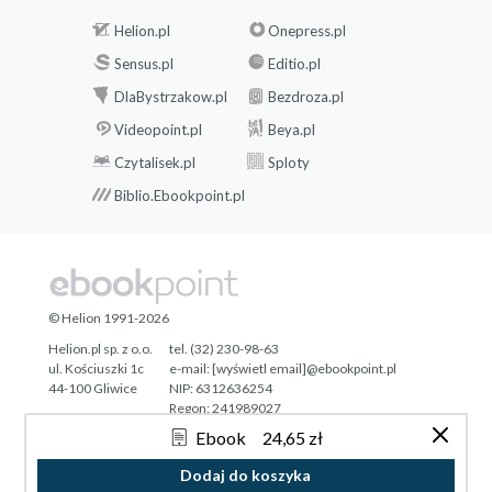
Helion.pl
Onepress.pl
Sensus.pl
Editio.pl
DlaBystrzakow.pl
Bezdroza.pl
Videopoint.pl
Beya.pl
Czytalisek.pl
Sploty
Biblio.Ebookpoint.pl
© Helion 1991-2026
Helion.pl sp. z o.o.
tel. (32) 230-98-63
ul. Kościuszki 1c
e-mail:
[wyświetl email]@ebookpoint.pl
44-100 Gliwice
NIP: 6312636254
Regon: 241989027
Ebook
24,65 zł
Designed with ♥ by
Tonik.pl
Dodaj do koszyka