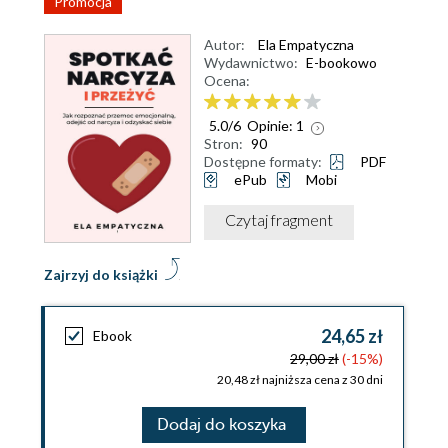
Promocja
Autor:
Ela Empatyczna
Wydawnictwo:
E-bookowo
Ocena:
5.0
/
6
Opinie:
1
Stron:
90
Dostępne formaty:
PDF
ePub
Mobi
Czytaj fragment
Zajrzyj do książki
24,65 zł
Ebook
29,00 zł
(-15%)
20,48 zł najniższa cena z 30 dni
Dodaj do koszyka