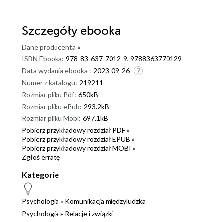
dzisiejsze czasy, temat nie tyle co powinien ale
narzuca konieczność ciągłego wałkowania, a i tak
Szczegóły
ebooka
liczba ofiar będzie się stale powiększać. Może, miejmy
nadzieję, że podstawowe lekcje psychologii, będą
Dane producenta
»
wykładane już w szkole podstawowej. Zamówienie
ISBN Ebooka:
978-83-637-7012-9, 9788363770129
G01042416612
Data wydania ebooka :
2023-09-26
Numer z katalogu:
219211
Rozmiar pliku Pdf:
650kB
Rozmiar pliku ePub:
293.2kB
Rozmiar pliku Mobi:
697.1kB
Pobierz przykładowy rozdział PDF »
Pobierz przykładowy rozdział EPUB »
Pobierz przykładowy rozdział MOBI »
Zgłoś erratę
Kategorie
Psychologia
»
Komunikacja międzyludzka
Psychologia
»
Relacje i związki