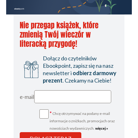
Nie przegap książek, które
zmienią Twój wieczór w
literacką przygodę!
Dołącz do czytelników
Ebookpoint, zapisz się na nasz
newsletter i
odbierz darmowy
prezent
. Czekamy na Ciebie!
e-mail
*
Chcę otrzymywać na podany e-mail
informacje o zniżkach, promocjach oraz
nowościach wydawniczych.
więcej »