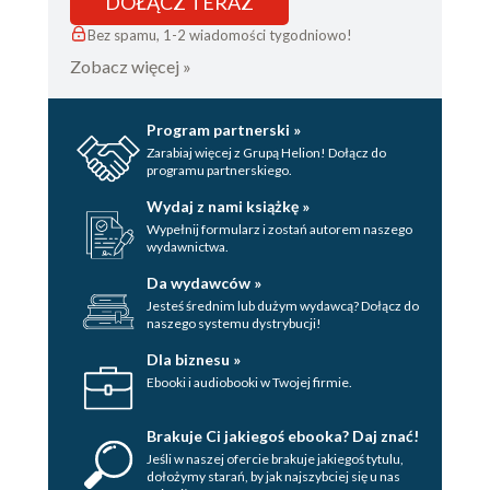
DOŁĄCZ TERAZ
Bez spamu, 1-2 wiadomości tygodniowo!
Zobacz więcej »
Program partnerski »
Zarabiaj więcej z Grupą Helion! Dołącz do
programu partnerskiego.
Wydaj z nami książkę »
Wypełnij formularz i zostań autorem naszego
wydawnictwa.
Da wydawców »
Jesteś średnim lub dużym wydawcą? Dołącz do
naszego systemu dystrybucji!
Dla biznesu »
Ebooki i audiobooki w Twojej firmie.
Brakuje Ci jakiegoś ebooka? Daj znać!
Jeśli w naszej ofercie brakuje jakiegoś tytulu,
dołożymy starań, by jak najszybciej się u nas