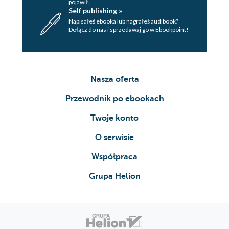
pojawił.
Self publishing »
Napisałeś ebooka lub nagrałeś audibook?
Dołącz do nas i sprzedawaj go w Ebookpoint!
Nasza oferta
Przewodnik po ebookach
Twoje konto
O serwisie
Współpraca
Grupa Helion