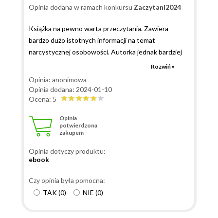
Opinia dodana w ramach konkursu
Zaczytani2024
Książka na pewno warta przeczytania. Zawiera
bardzo dużo istotnych informacji na temat
narcystycznej osobowości. Autorka jednak bardziej
skupia się na relacjach miłosno-partnerskich, których
Rozwiń »
sama doświadczyła. Tytuł przyciągający uwagę, ale
Opinia: anonimowa
nie wyczerpuje tematu, ponieważ sam narcyzm
Opinia dodana: 2024-01-10
dotyka wiele aspektów życia. Co prawda, w książce
Ocena: 5
tej jest mowa o relacjach rodzinnych czy
Opinia
zawodowych, ale jest to raczej krótka wzmianka.
potwierdzona
zakupem
Szkoda, bo ofiary narcystycznych osobowości,
zostały ukształtowane już w dzieciństwie przez
Opinia dotyczy produktu:
swoich własnych rodziców, i do tego, często mając
ebook
narcystyczne rodzeństwo, z którymi ciężej się rozstać
i zerwać więzy rodzinne niż z partnerem. Na temat
Czy opinia była pomocna:
samego narcyzmu powstało już wiele publikacji i
TAK
(
0
)
NIE
(
0
)
można mieć wrażenie, że już wszystko zostało
powiedziane, ale po mimo to, biorąc pod uwagę