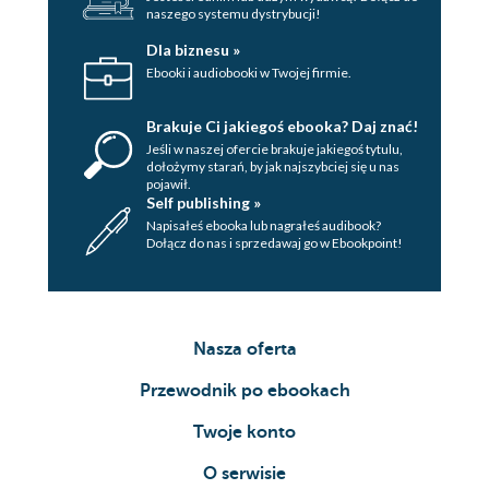
naszego systemu dystrybucji!
Dla biznesu »
Ebooki i audiobooki w Twojej firmie.
Brakuje Ci jakiegoś ebooka? Daj znać!
Jeśli w naszej ofercie brakuje jakiegoś tytulu,
dołożymy starań, by jak najszybciej się u nas
pojawił.
Self publishing »
Napisałeś ebooka lub nagrałeś audibook?
Dołącz do nas i sprzedawaj go w Ebookpoint!
Nasza oferta
Przewodnik po ebookach
Twoje konto
O serwisie