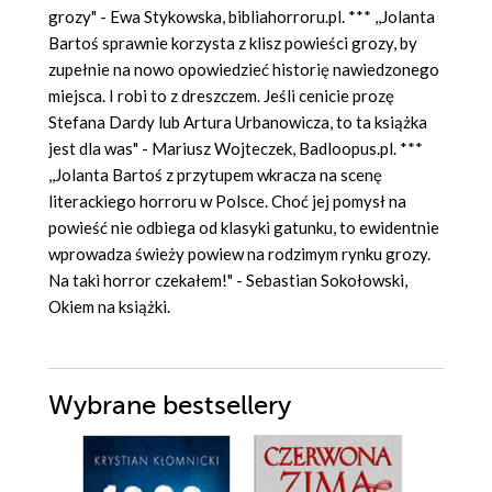
grozy" - Ewa Stykowska, bibliahorroru.pl. *** ,,Jolanta
Bartoś sprawnie korzysta z klisz powieści grozy, by
zupełnie na nowo opowiedzieć historię nawiedzonego
miejsca. I robi to z dreszczem. Jeśli cenicie prozę
Stefana Dardy lub Artura Urbanowicza, to ta książka
jest dla was" - Mariusz Wojteczek, Badloopus.pl. ***
,,Jolanta Bartoś z przytupem wkracza na scenę
literackiego horroru w Polsce. Choć jej pomysł na
powieść nie odbiega od klasyki gatunku, to ewidentnie
wprowadza świeży powiew na rodzimym rynku grozy.
Na taki horror czekałem!" - Sebastian Sokołowski,
Okiem na książki.
Wybrane bestsellery