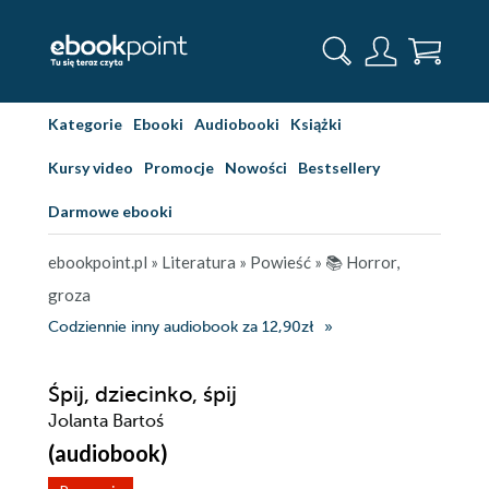
Kategorie
Ebooki
Audiobooki
Książki
Kursy video
Promocje
Nowości
Bestsellery
Darmowe ebooki
ebookpoint.pl
»
Literatura
»
Powieść
»
📚 Horror,
groza
Codziennie inny audiobook za 12,90zł
Śpij, dziecinko, śpij
Jolanta Bartoś
(audiobook)