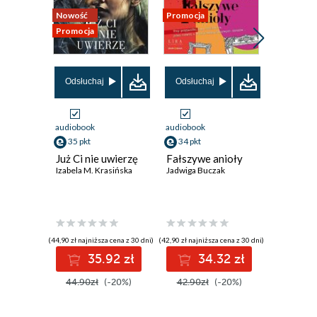
Nowość
Promocja
Promocja
Promocja
Odsłuchaj
Odsłuchaj
Odsłuch
audiobook
audiobook
audiobook
35 pkt
34 pkt
35 pkt
Już Ci nie uwierzę
Fałszywe anioły
Szklana 
Izabela M. Krasińska
Jadwiga Buczak
Katarzyna 
(44,90 zł najniższa cena z 30 dni)
(42,90 zł najniższa cena z 30 dni)
(43,90 zł najni
35.92 zł
34.32 zł
3
44.90zł
(-20%)
42.90zł
(-20%)
43.90z