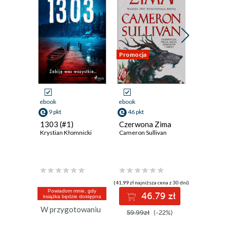
Promocja
Promocja
ebook
ebook
ebook
9 pkt
46 pkt
36 pkt
1303 (#1)
Czerwona Zima
Prześmi
Krystian Kłomnicki
Cameron Sullivan
Vincent Vi
(41,99 zł najniższa cena z 30 dni)
(34,30 zł najni
Powiadom mnie, gdy
46.79 zł
3
książka będzie dostępna
W przygotowaniu
59.99zł
(-22%)
43.00z