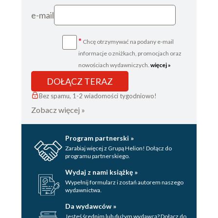
e-mail
*
Chcę otrzymywać na podany e-mail
informacje o zniżkach, promocjach oraz
nowościach wydawniczych.
więcej »
DOŁĄCZ TERAZ
Bez spamu, 1-2 wiadomości tygodniowo!
Zobacz więcej »
Program partnerski »
Zarabiaj więcej z Grupą Helion! Dołącz do
programu partnerskiego.
Wydaj z nami książkę »
Wypełnij formularz i zostań autorem naszego
wydawnictwa.
Da wydawców »
Jesteś średnim lub dużym wydawcą? Dołącz do