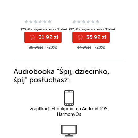
(28,90 zł najniższa cena z 30 dni)
(32,90 zł najniższa cena z 30 dni)
(23,90 zł najni
31.92 zł
35.92 zł
2
39.90zł
(-20%)
44.90zł
(-20%)
32.95z
Audiobooka
"Śpij, dziecinko,
śpij"
posłuchasz:
w aplikacji Ebookpoint na Android, iOS,
HarmonyOs