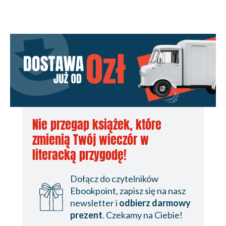
Nie przegap książek, które
zmienią Twój wieczór w
literacką przygodę!
Dołącz do czytelników
Ebookpoint, zapisz się na nasz
newsletter i
odbierz darmowy
prezent
. Czekamy na Ciebie!