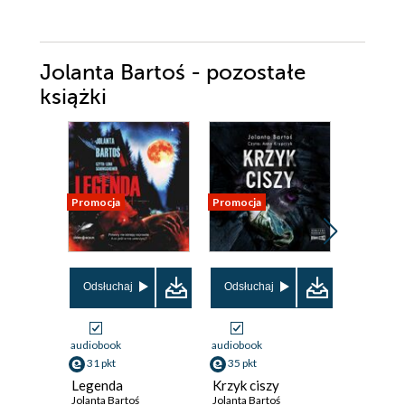
Jolanta Bartoś - pozostałe
książki
Promocja
Promocja
Promocja
Odsłuchaj
Odsłuchaj
Odsłuch
audiobook
audiobook
audiobook
31 pkt
35 pkt
26 pkt
Legenda
Krzyk ciszy
Jad
Jolanta Bartoś
Jolanta Bartoś
Jolanta Ba