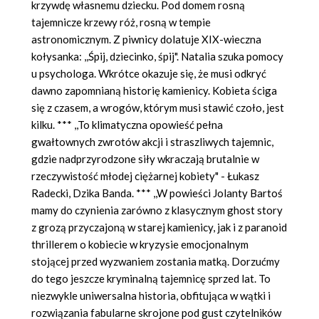
krzywdę własnemu dziecku. Pod domem rosną
tajemnicze krzewy róż, rosną w tempie
astronomicznym. Z piwnicy dolatuje XIX-wieczna
kołysanka: ,,Śpij, dziecinko, śpij". Natalia szuka pomocy
u psychologa. Wkrótce okazuje się, że musi odkryć
dawno zapomnianą historię kamienicy. Kobieta ściga
się z czasem, a wrogów, którym musi stawić czoło, jest
kilku. *** ,,To klimatyczna opowieść pełna
gwałtownych zwrotów akcji i straszliwych tajemnic,
gdzie nadprzyrodzone siły wkraczają brutalnie w
rzeczywistość młodej ciężarnej kobiety" - Łukasz
Radecki, Dzika Banda. *** ,,W powieści Jolanty Bartoś
mamy do czynienia zarówno z klasycznym ghost story
z grozą przyczajoną w starej kamienicy, jak i z paranoid
thrillerem o kobiecie w kryzysie emocjonalnym
stojącej przed wyzwaniem zostania matką. Dorzućmy
do tego jeszcze kryminalną tajemnicę sprzed lat. To
niezwykle uniwersalna historia, obfitująca w wątki i
rozwiązania fabularne skrojone pod gust czytelników