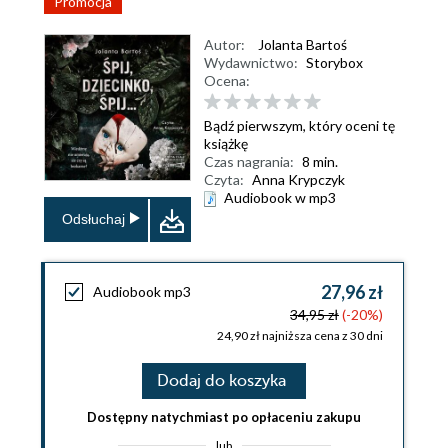
Promocja
Autor:
Jolanta Bartoś
Wydawnictwo:
Storybox
Ocena:
Bądź pierwszym, który oceni tę
książkę
Czas nagrania:
8 min.
Czyta:
Anna Krypczyk
Audiobook w mp3
Odsłuchaj
27,96 zł
Audiobook mp3
34,95 zł
(-20%)
24,90 zł najniższa cena z 30 dni
Dodaj do koszyka
Dostępny natychmiast po opłaceniu zakupu
lub